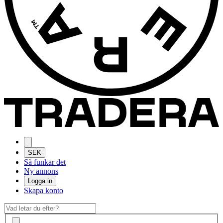
SEK
Så funkar det
Ny annons
Logga in
Skapa konto