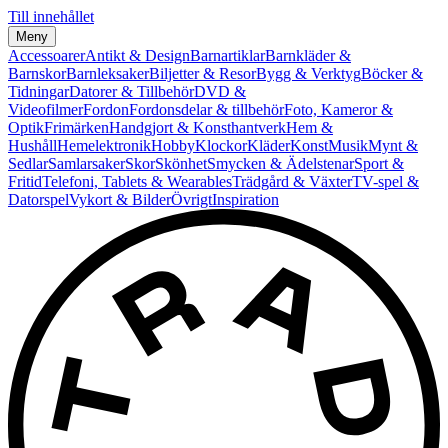
Till innehållet
Meny
Accessoarer
Antikt & Design
Barnartiklar
Barnkläder &
Barnskor
Barnleksaker
Biljetter & Resor
Bygg & Verktyg
Böcker &
Tidningar
Datorer & Tillbehör
DVD &
Videofilmer
Fordon
Fordonsdelar & tillbehör
Foto, Kameror &
Optik
Frimärken
Handgjort & Konsthantverk
Hem &
Hushåll
Hemelektronik
Hobby
Klockor
Kläder
Konst
Musik
Mynt &
Sedlar
Samlarsaker
Skor
Skönhet
Smycken & Ädelstenar
Sport &
Fritid
Telefoni, Tablets & Wearables
Trädgård & Växter
TV-spel &
Datorspel
Vykort & Bilder
Övrigt
Inspiration