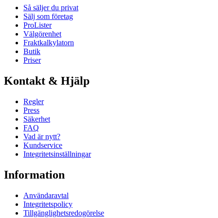
Så säljer du privat
Sälj som företag
ProLister
Välgörenhet
Fraktkalkylatorn
Butik
Priser
Kontakt & Hjälp
Regler
Press
Säkerhet
FAQ
Vad är nytt?
Kundservice
Integritetsinställningar
Information
Användaravtal
Integritetspolicy
Tillgänglighetsredogörelse