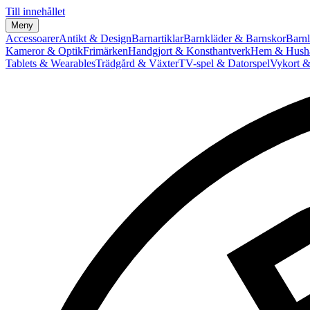
Till innehållet
Meny
Accessoarer
Antikt & Design
Barnartiklar
Barnkläder & Barnskor
Barnl
Kameror & Optik
Frimärken
Handgjort & Konsthantverk
Hem & Hushå
Tablets & Wearables
Trädgård & Växter
TV-spel & Datorspel
Vykort &