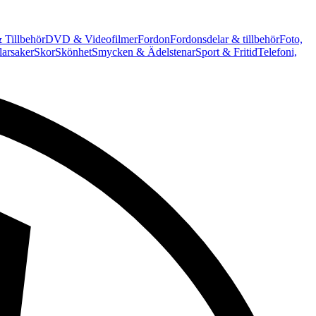
 Tillbehör
DVD & Videofilmer
Fordon
Fordonsdelar & tillbehör
Foto,
arsaker
Skor
Skönhet
Smycken & Ädelstenar
Sport & Fritid
Telefoni,