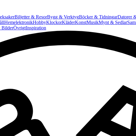
eksaker
Biljetter & Resor
Bygg & Verktyg
Böcker & Tidningar
Datorer &
ll
Hemelektronik
Hobby
Klockor
Kläder
Konst
Musik
Mynt & Sedlar
Saml
 Bilder
Övrigt
Inspiration