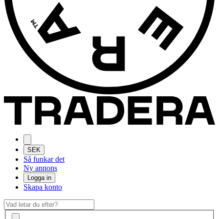
SEK
Så funkar det
Ny annons
Logga in
Skapa konto