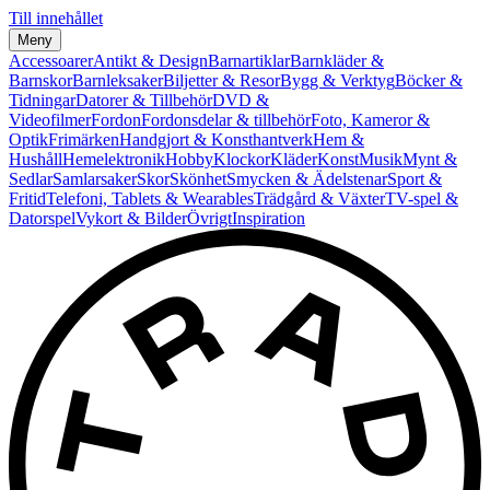
Till innehållet
Meny
Accessoarer
Antikt & Design
Barnartiklar
Barnkläder &
Barnskor
Barnleksaker
Biljetter & Resor
Bygg & Verktyg
Böcker &
Tidningar
Datorer & Tillbehör
DVD &
Videofilmer
Fordon
Fordonsdelar & tillbehör
Foto, Kameror &
Optik
Frimärken
Handgjort & Konsthantverk
Hem &
Hushåll
Hemelektronik
Hobby
Klockor
Kläder
Konst
Musik
Mynt &
Sedlar
Samlarsaker
Skor
Skönhet
Smycken & Ädelstenar
Sport &
Fritid
Telefoni, Tablets & Wearables
Trädgård & Växter
TV-spel &
Datorspel
Vykort & Bilder
Övrigt
Inspiration