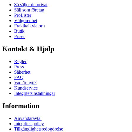
Så säljer du privat
Sälj som företag
ProLister
Välgörenhet
Fraktkalkylatorn
Butik
Priser
Kontakt & Hjälp
Regler
Press
Säkerhet
FAQ
Vad är nytt?
Kundservice
Integritetsinställningar
Information
Användaravtal
Integritetspolicy
Tillgänglighetsredogörelse