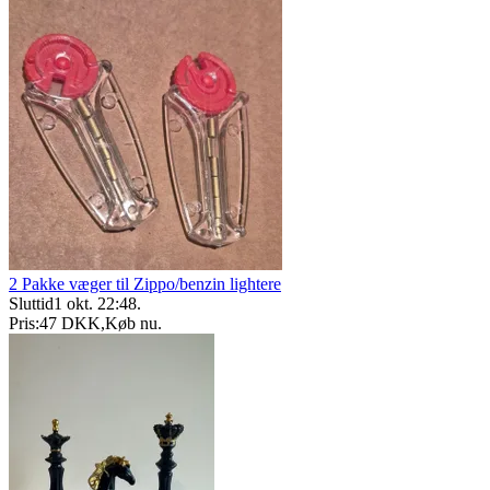
2 Pakke væger til Zippo/benzin lightere
Sluttid
1 okt. 22:48
.
Pris:
47 DKK
,
Køb nu
.