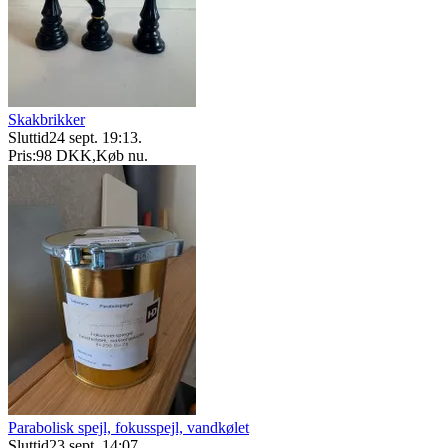
Skakbrikker
Sluttid
24 sept. 19:13
.
Pris:
98 DKK
,
Køb nu
.
Parabolisk spejl, fokusspejl, vandkølet
Sluttid
23 sept. 14:07
.