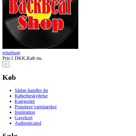
returfragt
Pris:
1 DKK
,
Køb nu
.
↑
Køb
Sådan handler du
Køberbeskyttelse
Kategorier
Populære varemærker
Inspiration
Gavekort
Authenticated
Sælg