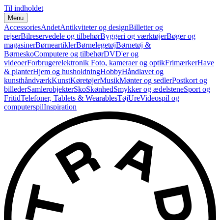
Til indholdet
Menu
Accessories
Andet
Antikviteter og design
Billetter og
rejser
Bilreservedele og tilbehør
Byggeri og værktøjer
Bøger og
magasiner
Børneartikler
Børnelegetøj
Børnetøj &
Børnesko
Computere og tilbehør
DVD'er og
videoer
Forbrugerelektronik
Foto, kameraer og optik
Frimærker
Have
& planter
Hjem og husholdning
Hobby
Håndlavet og
kunsthåndværk
Kunst
Køretøjer
Musik
Mønter og sedler
Postkort og
billeder
Samlerobjekter
Sko
Skønhed
Smykker og ædelstene
Sport og
Fritid
Telefoner, Tablets & Wearables
Tøj
Ure
Videospil og
computerspil
Inspiration