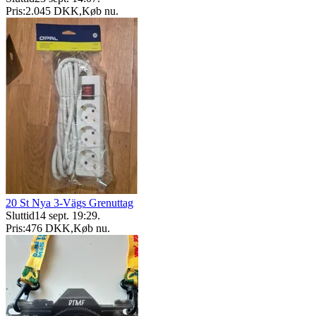
Pris:
2.045 DKK
,
Køb nu
.
20 St Nya 3-Vägs Grenuttag
Sluttid
14 sept. 19:29
.
Pris:
476 DKK
,
Køb nu
.