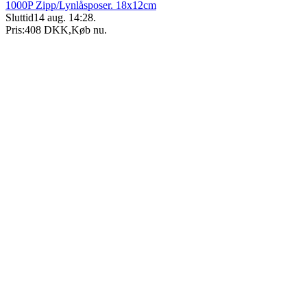
1000P Zipp/Lynlåsposer. 18x12cm
Sluttid
14 aug. 14:28
.
Pris:
408 DKK
,
Køb nu
.