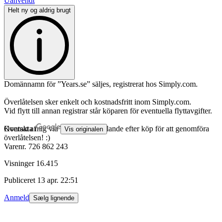
Uanvendt
Helt ny og aldrig brugt
Domännamn för ”Years.se” säljes, registrerat hos Simply.com.
Överlåtelsen sker enkelt och kostnadsfritt inom Simply.com.
Vid flytt till annan registrar står köparen för eventuella flyttavgifter.
Kontakta mig via Tradera meddelande efter köp för att genomföra
Oversat af
Vis originalen
överlåtelsen! :)
Varenr.
726 862 243
Visninger
16.415
Publiceret
13 apr. 22:51
Anmeld
Sælg lignende