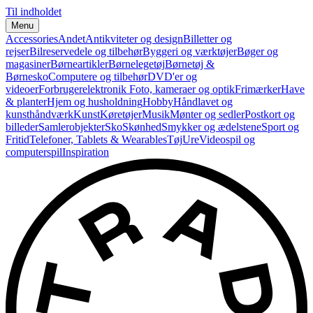
Til indholdet
Menu
Accessories
Andet
Antikviteter og design
Billetter og
rejser
Bilreservedele og tilbehør
Byggeri og værktøjer
Bøger og
magasiner
Børneartikler
Børnelegetøj
Børnetøj &
Børnesko
Computere og tilbehør
DVD'er og
videoer
Forbrugerelektronik
Foto, kameraer og optik
Frimærker
Have
& planter
Hjem og husholdning
Hobby
Håndlavet og
kunsthåndværk
Kunst
Køretøjer
Musik
Mønter og sedler
Postkort og
billeder
Samlerobjekter
Sko
Skønhed
Smykker og ædelstene
Sport og
Fritid
Telefoner, Tablets & Wearables
Tøj
Ure
Videospil og
computerspil
Inspiration