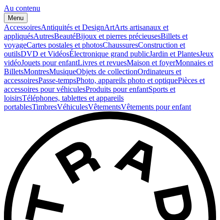
Au contenu
Menu
Accessoires
Antiquités et Design
Art
Arts artisanaux et
appliqués
Autres
Beauté
Bijoux et pierres précieuses
Billets et
voyage
Cartes postales et photos
Chaussures
Construction et
outils
DVD et Vidéos
Électronique grand public
Jardin et Plantes
Jeux
vidéo
Jouets pour enfant
Livres et revues
Maison et foyer
Monnaies et
Billets
Montres
Musique
Objets de collection
Ordinateurs et
accessoires
Passe-temps
Photo, appareils photo et optique
Pièces et
accessoires pour véhicules
Produits pour enfant
Sports et
loisirs
Téléphones, tablettes et appareils
portables
Timbres
Véhicules
Vêtements
Vêtements pour enfant