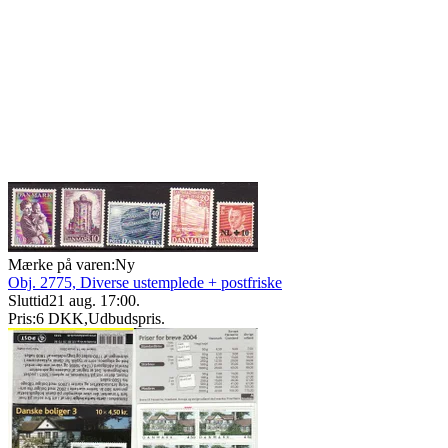
Mærke på varen:
Ny
Obj. 2775, Diverse ustemplede + postfriske
Sluttid
21 aug. 17:00
.
Pris:
6 DKK
,
Udbudspris
.