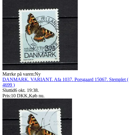
Mærke på varen:
Ny
DANMARK. VARIANT. Afa 1037. Porsgaard 15067. Stemplet (
4699 )
Sluttid
6 okt. 19:38
.
Pris:
10 DKK
,
Køb nu
.