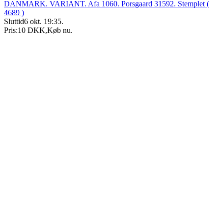
DANMARK. VARIANT. Afa 1060. Porsgaard 31592. Stemplet (
4689 )
Sluttid
6 okt. 19:35
.
Pris:
10 DKK
,
Køb nu
.