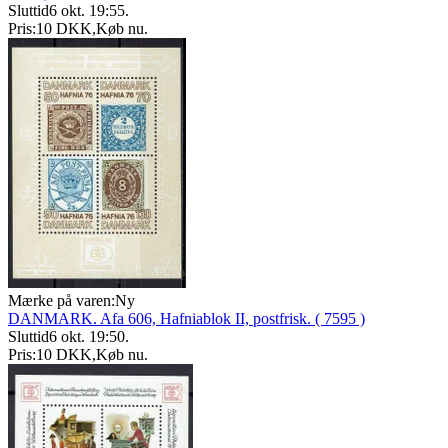
Sluttid
6 okt. 19:55
.
Pris:
10 DKK
,
Køb nu
.
Mærke på varen:
Ny
DANMARK. Afa 606, Hafniablok II, postfrisk. ( 7595 )
Sluttid
6 okt. 19:50
.
Pris:
10 DKK
,
Køb nu
.