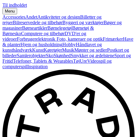
Til indholdet
Menu
Accessories
Andet
Antikviteter og design
Billetter og
rejser
Bilreservedele og tilbehør
Byggeri og værktøjer
Bøger og
magasiner
Børneartikler
Børnelegetøj
Børnetøj &
Børnesko
Computere og tilbehør
DVD'er og
videoer
Forbrugerelektronik
Foto, kameraer og optik
Frimærker
Have
& planter
Hjem og husholdning
Hobby
Håndlavet og
kunsthåndværk
Kunst
Køretøjer
Musik
Mønter og sedler
Postkort og
billeder
Samlerobjekter
Sko
Skønhed
Smykker og ædelstene
Sport og
Fritid
Telefoner, Tablets & Wearables
Tøj
Ure
Videospil og
computerspil
Inspiration