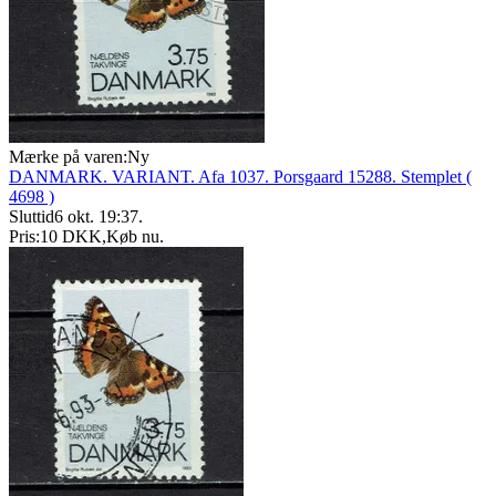
Mærke på varen:
Ny
DANMARK. VARIANT. Afa 1037. Porsgaard 15288. Stemplet (
4698 )
Sluttid
6 okt. 19:37
.
Pris:
10 DKK
,
Køb nu
.