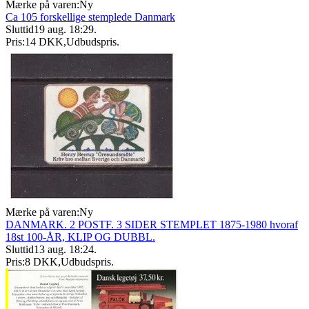
Mærke på varen:
Ny
Ca 105 forskellige stemplede Danmark
Sluttid
19 aug. 18:29
.
Pris:
14 DKK
,
Udbudspris
.
Mærke på varen:
Ny
DANMARK. 2 POSTF. 3 SIDER STEMPLET 1875-1980 hvoraf
18st 100-ÅR, KLIP OG DUBBL.
Sluttid
13 aug. 18:24
.
Pris:
8 DKK
,
Udbudspris
.