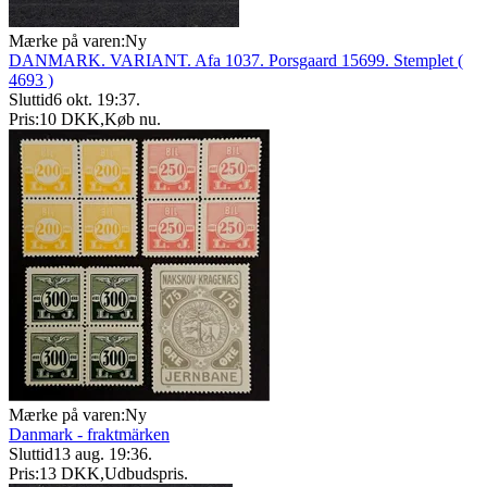
Mærke på varen:
Ny
DANMARK. VARIANT. Afa 1037. Porsgaard 15699. Stemplet (
4693 )
Sluttid
6 okt. 19:37
.
Pris:
10 DKK
,
Køb nu
.
Mærke på varen:
Ny
Danmark - fraktmärken
Sluttid
13 aug. 19:36
.
Pris:
13 DKK
,
Udbudspris
.