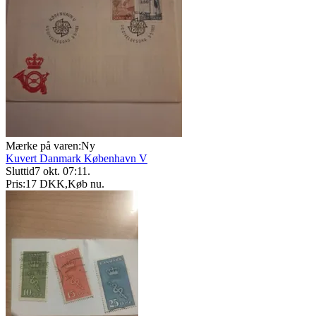
Mærke på varen:
Ny
Kuvert Danmark København V
Sluttid
7 okt. 07:11
.
Pris:
17 DKK
,
Køb nu
.