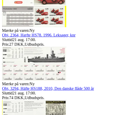
Mærke på varen:
Ny
Obj. 2364, Hæfte HS78. 1996. Leksager, knr
Sluttid
21 aug. 17:00
.
Pris:
27 DKK
,
Udbudspris
.
Mærke på varen:
Ny
Obj. 3294, Häfte HS188, 2010, Den danske flåde 500 år
Sluttid
21 aug. 17:00
.
Pris:
74 DKK
,
Udbudspris
.