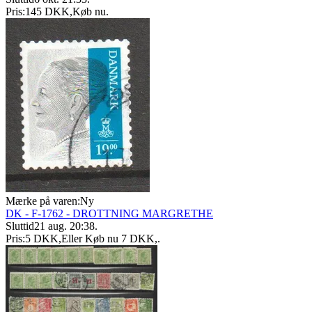
Pris:
145 DKK
,
Køb nu
.
Mærke på varen:
Ny
DK - F-1762 - DROTTNING MARGRETHE
Sluttid
21 aug. 20:38
.
Pris:
5 DKK
,
Eller Køb nu
7 DKK
,
.