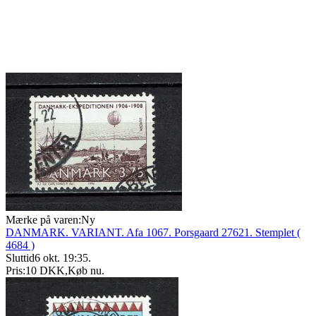
Mærke på varen:
Ny
DANMARK. VARIANT. Afa 1067. Porsgaard 27621. Stemplet (
4684 )
Sluttid
6 okt. 19:35
.
Pris:
10 DKK
,
Køb nu
.