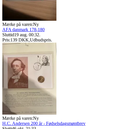
Mærke på varen:
Ny
AFA danmark 178-180
Sluttid
19 aug. 00:32
.
Pris:
139 DKK
,
Udbudspris
.
Mærke på varen:
Ny
H.C. Andersen 200 år - Fødselsdagsmøntbrev
Sluttid
6 okt. 21:33
.