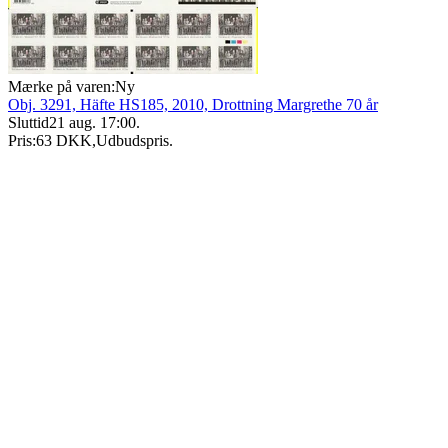
Mærke på varen:
Ny
Obj. 3291, Häfte HS185, 2010, Drottning Margrethe 70 år
Sluttid
21 aug. 17:00
.
Pris:
63 DKK
,
Udbudspris
.