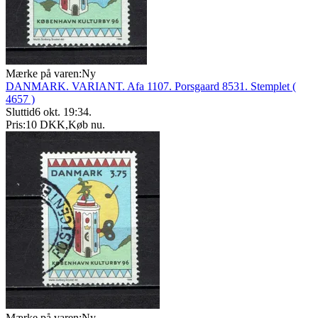
Mærke på varen:
Ny
DANMARK. VARIANT. Afa 1107. Porsgaard 8531. Stemplet (
4657 )
Sluttid
6 okt. 19:34
.
Pris:
10 DKK
,
Køb nu
.
Mærke på varen:
Ny