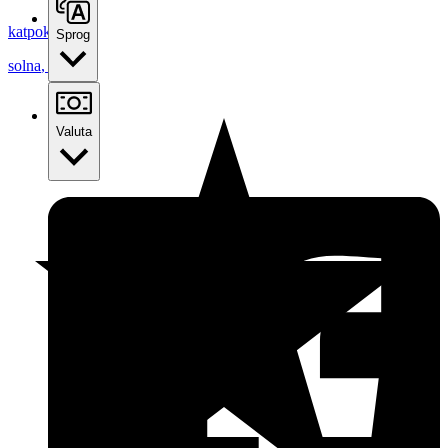
katpok
Sprog
solna
,
Sverige
Valuta