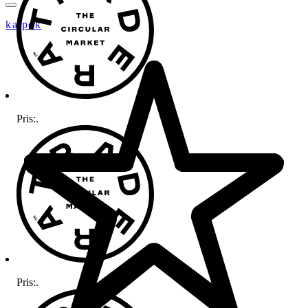
katpok
Pris:
.
Pris:
.