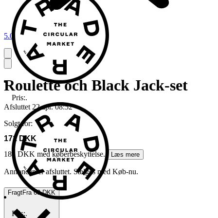
5.0
Roulette och Black Jack-set
Pris:
.
Afsluttet
22 apr. 08:52
Solgt for:
171 DKK
181 DKK med køberbeskyttelse.
Læs mere
Annoncen er afsluttet. Sælges med Køb-nu.
Fragt
Fra 69 DKK
Pris:
.