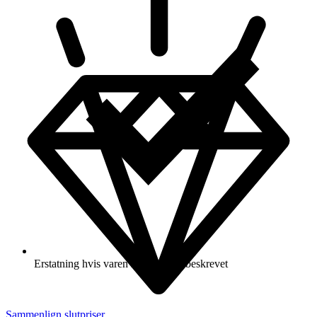
Erstatning hvis varen ikke er som beskrevet
Sammenlign slutpriser