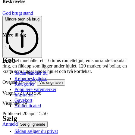
Beskrivelse
God brugt stand
Mindre tegn på brug
Mere til dig
↑
Køb
Detta set innehåller ett 16 tums roulettehjul, en snurrande cirkulär
ring, en filtlapp som ligger under hjulet, 120 marker, två bollar, en
kratta som ligger under hjulet och två kortlekar.
Sådan handler du
Køberbeskyttelse
Oversat af
Vis originalen
Kategorier
Populære varemærker
Varenr.
727 920 536
Inspiration
Gavekort
Visninger
39
Authenticated
Publiceret
20 apr. 15:50
Sælg
Anmeld
Sælg lignende
Sådan sælger du privat