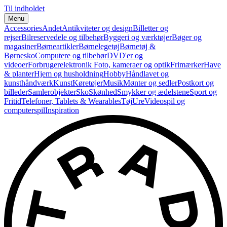
Til indholdet
Menu
Accessories
Andet
Antikviteter og design
Billetter og
rejser
Bilreservedele og tilbehør
Byggeri og værktøjer
Bøger og
magasiner
Børneartikler
Børnelegetøj
Børnetøj &
Børnesko
Computere og tilbehør
DVD'er og
videoer
Forbrugerelektronik
Foto, kameraer og optik
Frimærker
Have
& planter
Hjem og husholdning
Hobby
Håndlavet og
kunsthåndværk
Kunst
Køretøjer
Musik
Mønter og sedler
Postkort og
billeder
Samlerobjekter
Sko
Skønhed
Smykker og ædelstene
Sport og
Fritid
Telefoner, Tablets & Wearables
Tøj
Ure
Videospil og
computerspil
Inspiration