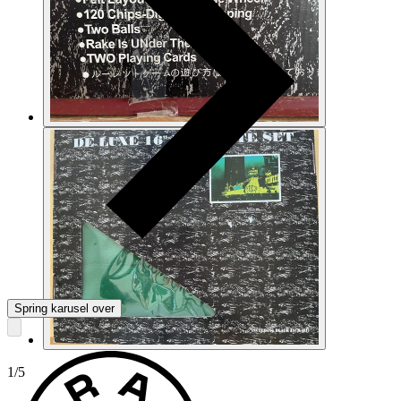
Spring karusel over
1
/
5