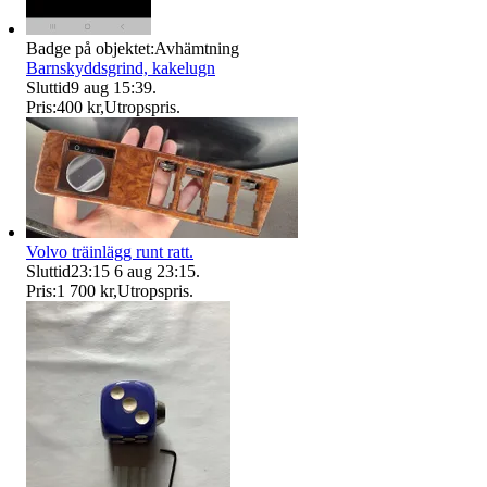
Badge på objektet:
Avhämtning
Barnskyddsgrind, kakelugn
Sluttid
9 aug 15:39
.
Pris:
400 kr
,
Utropspris
.
Volvo träinlägg runt ratt.
Sluttid
23:15
6 aug 23:15
.
Pris:
1 700 kr
,
Utropspris
.