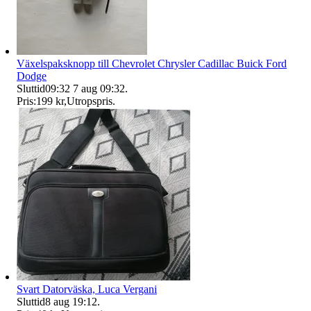
Växelspaksknopp till Chevrolet Chrysler Cadillac Buick Ford
Dodge
Sluttid
09:32
7 aug 09:32
.
Pris:
199 kr
,
Utropspris
.
Svart Datorväska, Luca Vergani
Sluttid
8 aug 19:12
.