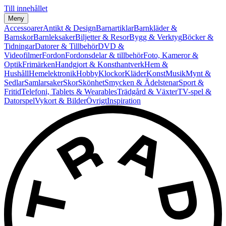
Till innehållet
Meny
Accessoarer
Antikt & Design
Barnartiklar
Barnkläder &
Barnskor
Barnleksaker
Biljetter & Resor
Bygg & Verktyg
Böcker &
Tidningar
Datorer & Tillbehör
DVD &
Videofilmer
Fordon
Fordonsdelar & tillbehör
Foto, Kameror &
Optik
Frimärken
Handgjort & Konsthantverk
Hem &
Hushåll
Hemelektronik
Hobby
Klockor
Kläder
Konst
Musik
Mynt &
Sedlar
Samlarsaker
Skor
Skönhet
Smycken & Ädelstenar
Sport &
Fritid
Telefoni, Tablets & Wearables
Trädgård & Växter
TV-spel &
Datorspel
Vykort & Bilder
Övrigt
Inspiration