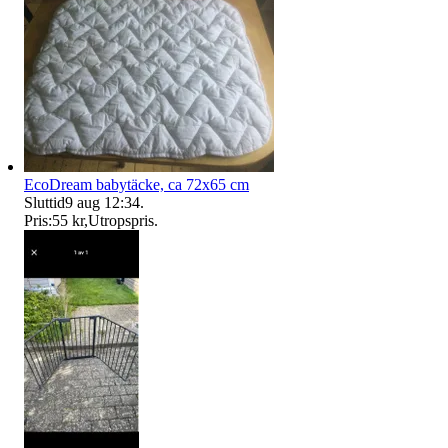
EcoDream babytäcke, ca 72x65 cm
Sluttid
9 aug 12:34
.
Pris:
55 kr
,
Utropspris
.