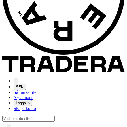
SEK
Så funkar det
Ny annons
Logga in
Skapa konto