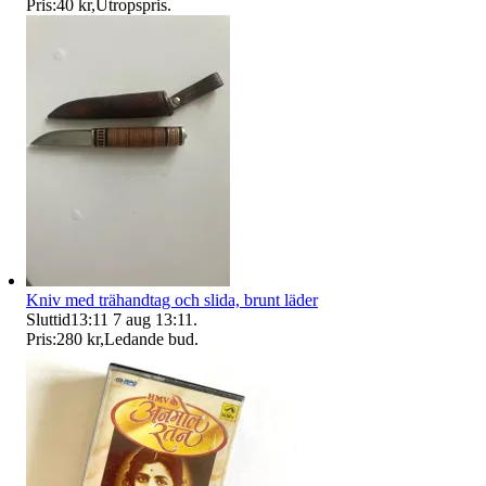
Pris:
40 kr
,
Utropspris
.
Kniv med trähandtag och slida, brunt läder
Sluttid
13:11
7 aug 13:11
.
Pris:
280 kr
,
Ledande bud
.