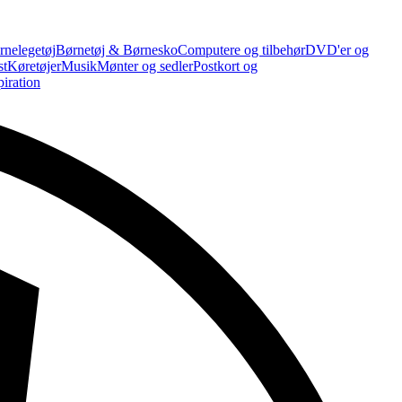
rnelegetøj
Børnetøj & Børnesko
Computere og tilbehør
DVD'er og
st
Køretøjer
Musik
Mønter og sedler
Postkort og
piration