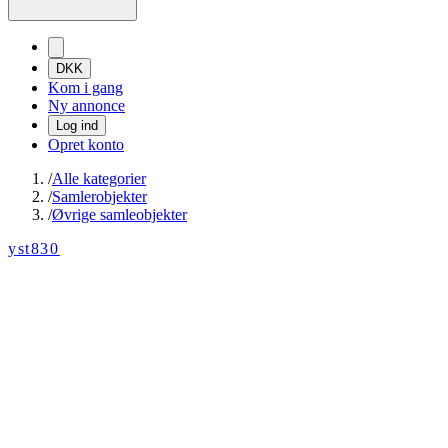
DKK
Kom i gang
Ny annonce
Log ind
Opret konto
/
Alle kategorier
/
Samlerobjekter
/
Øvrige samleobjekter
yst830