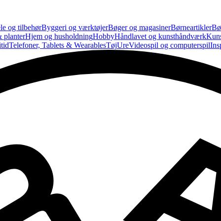
le og tilbehør
Byggeri og værktøjer
Bøger og magasiner
Børneartikler
Bø
 planter
Hjem og husholdning
Hobby
Håndlavet og kunsthåndværk
Kun
tid
Telefoner, Tablets & Wearables
Tøj
Ure
Videospil og computerspil
Ins