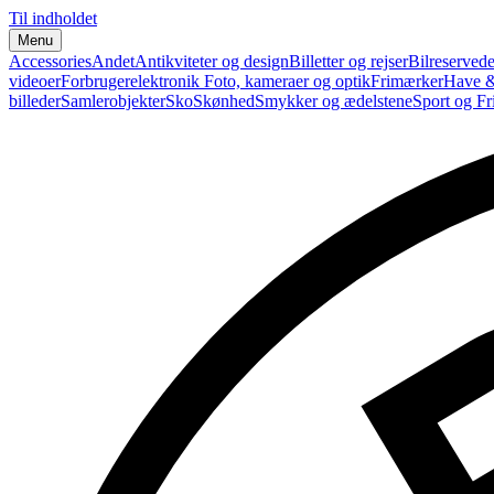
Til indholdet
Menu
Accessories
Andet
Antikviteter og design
Billetter og rejser
Bilreservede
videoer
Forbrugerelektronik
Foto, kameraer og optik
Frimærker
Have &
billeder
Samlerobjekter
Sko
Skønhed
Smykker og ædelstene
Sport og Fri