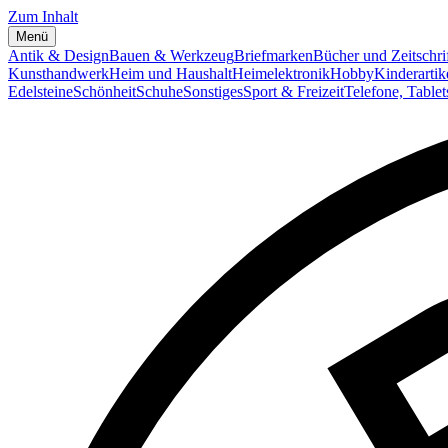
Zum Inhalt
Menü
Antik & Design
Bauen & Werkzeug
Briefmarken
Bücher und Zeitschri
Kunsthandwerk
Heim und Haushalt
Heimelektronik
Hobby
Kinderartik
Edelsteine
Schönheit
Schuhe
Sonstiges
Sport & Freizeit
Telefone, Table