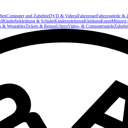
ften
Computer und Zubehör
DVD & Videos
Fahrzeuge
Fahrzeugteile & 
el
Kinderbekleidung & Schuhe
Kinderspielzeug
Kleidung
Kunst
Münzen 
ts & Wearables
Tickets & Reisen
Uhren
Video- & Computerspiele
Zubehö