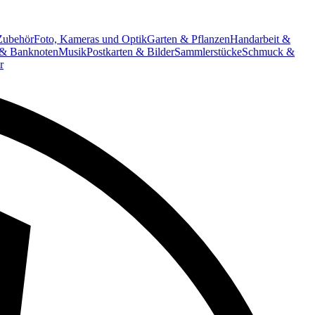
Zubehör
Foto, Kameras und Optik
Garten & Pflanzen
Handarbeit &
& Banknoten
Musik
Postkarten & Bilder
Sammlerstücke
Schmuck &
r