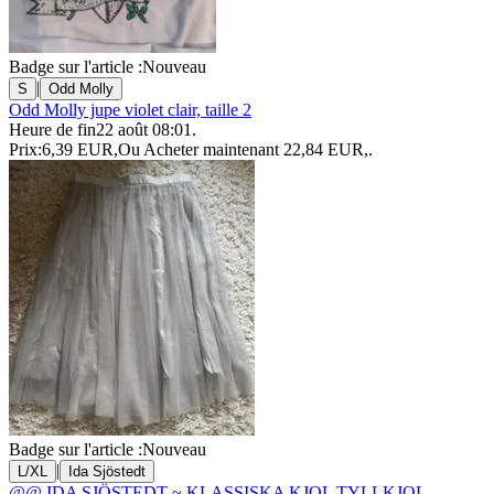
Badge sur l'article :
Nouveau
|
S
Odd Molly
Odd Molly jupe violet clair, taille 2
Heure de fin
22 août 08:01
.
Prix:
6,39 EUR
,
Ou Acheter maintenant
22,84 EUR
,
.
Badge sur l'article :
Nouveau
|
L/XL
Ida Sjöstedt
@@ IDA SJÖSTEDT ~ KLASSISKA KJOL TYLLKJOL