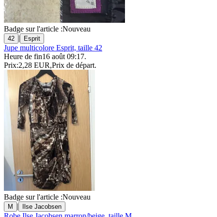
Badge sur l'article :
Nouveau
|
42
Esprit
Jupe multicolore Esprit, taille 42
Heure de fin
16 août 09:17
.
Prix:
2,28 EUR
,
Prix de départ
.
Badge sur l'article :
Nouveau
|
M
Ilse Jacobsen
Robe Ilse Jacobsen marron/beige, taille M