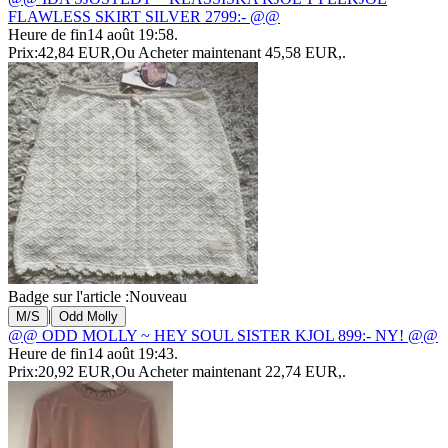
FLAWLESS SKIRT SILVER 2799:- @@
Heure de fin
14 août 19:58
.
Prix:
42,84 EUR
,
Ou Acheter maintenant
45,58 EUR
,
.
Badge sur l'article :
Nouveau
|
M/S
Odd Molly
@@ ODD MOLLY ~ HEY SOUL SISTER KJOL 899:- NY! @@
Heure de fin
14 août 19:43
.
Prix:
20,92 EUR
,
Ou Acheter maintenant
22,74 EUR
,
.