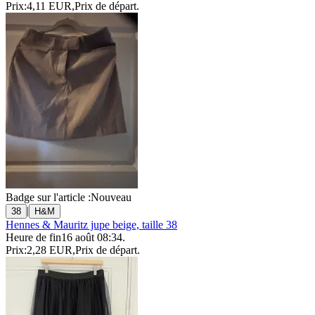
Prix:
4,11 EUR
,
Prix de départ
.
Badge sur l'article :
Nouveau
|
38
H&M
Hennes & Mauritz jupe beige, taille 38
Heure de fin
16 août 08:34
.
Prix:
2,28 EUR
,
Prix de départ
.