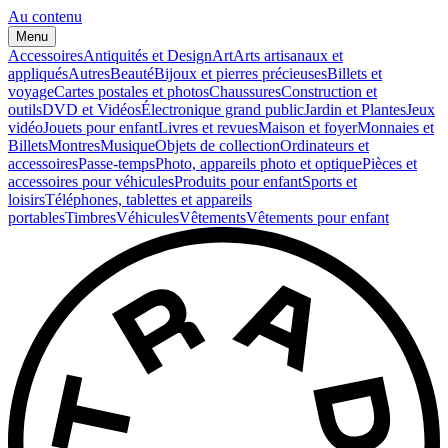
Au contenu
Menu
Accessoires
Antiquités et Design
Art
Arts artisanaux et
appliqués
Autres
Beauté
Bijoux et pierres précieuses
Billets et
voyage
Cartes postales et photos
Chaussures
Construction et
outils
DVD et Vidéos
Électronique grand public
Jardin et Plantes
Jeux
vidéo
Jouets pour enfant
Livres et revues
Maison et foyer
Monnaies et
Billets
Montres
Musique
Objets de collection
Ordinateurs et
accessoires
Passe-temps
Photo, appareils photo et optique
Pièces et
accessoires pour véhicules
Produits pour enfant
Sports et
loisirs
Téléphones, tablettes et appareils
portables
Timbres
Véhicules
Vêtements
Vêtements pour enfant