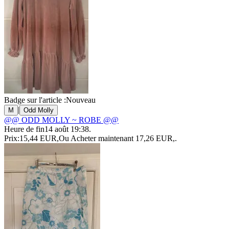
Badge sur l'article :
Nouveau
|
M
Odd Molly
@@ ODD MOLLY ~ ROBE @@
Heure de fin
14 août 19:38
.
Prix:
15,44 EUR
,
Ou Acheter maintenant
17,26 EUR
,
.