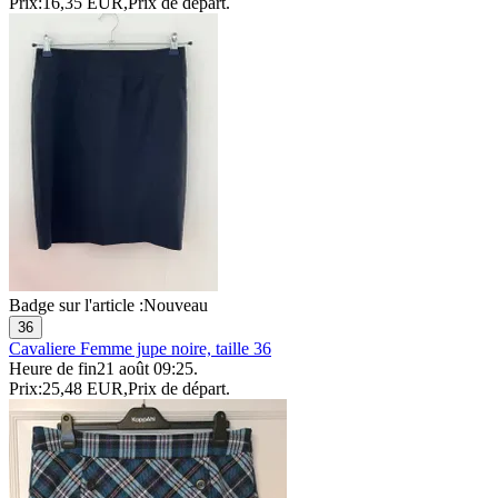
Prix:
16,35 EUR
,
Prix de départ
.
Badge sur l'article :
Nouveau
36
Cavaliere Femme jupe noire, taille 36
Heure de fin
21 août 09:25
.
Prix:
25,48 EUR
,
Prix de départ
.