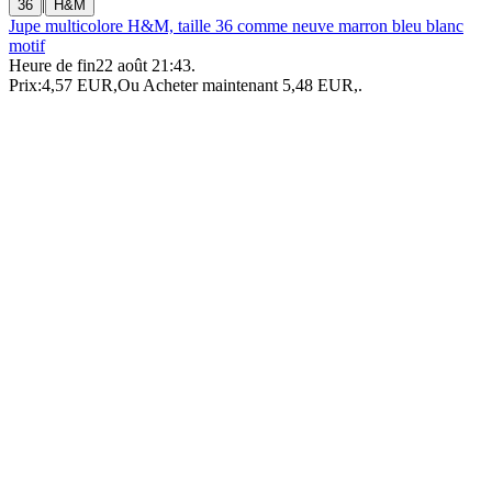
|
36
H&M
Jupe multicolore H&M, taille 36 comme neuve marron bleu blanc
motif
Heure de fin
22 août 21:43
.
Prix:
4,57 EUR
,
Ou Acheter maintenant
5,48 EUR
,
.