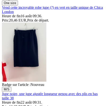
One size
Vend cette incroyable robe jupe (?) en vert en taille unique de Chica
London
Heure de fin
16 août 09:36
.
Prix:
20,46 EUR
,
Prix de départ
.
Badge sur l'article :
Nouveau
M/S
Jupe noire, une jupe ajustée longueur genou avec des plis en bas
taille 38
Heure de fin
22 août 09:31
.