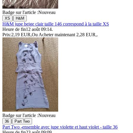
Badge sur l'article :
Nouveau
|
XS
H&M
H&M jupe beige clair taille 146 correspond à la taille XS
Heure de fin
12 août 09:14
.
Prix:
2,19 EUR
,
Ou Acheter maintenant
2,28 EUR
,
.
Badge sur l'article :
Nouveau
|
36
Part Two
Part Two -ensemble avec jupe violette et haut violet - taille 36
Heure de fin
23 août 09:09
.