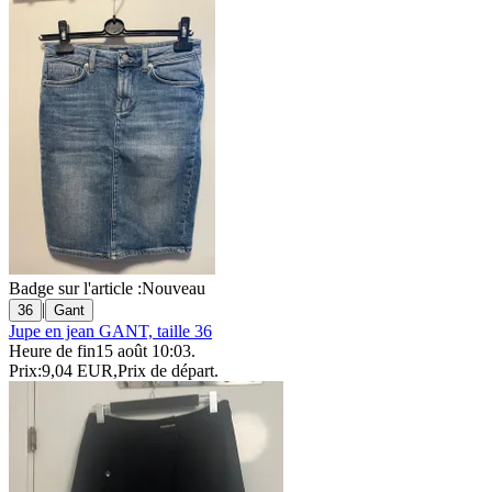
Badge sur l'article :
Nouveau
|
36
Gant
Jupe en jean GANT, taille 36
Heure de fin
15 août 10:03
.
Prix:
9,04 EUR
,
Prix de départ
.