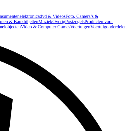
nsumentenelektronica
dvd & Videos
Foto, Camera’s &
ten & Bankbiljetten
Muziek
Overig
Postzegels
Producten voor
melobjecten
Video & Computer Games
Voertuigen
Voertuigonderdelen