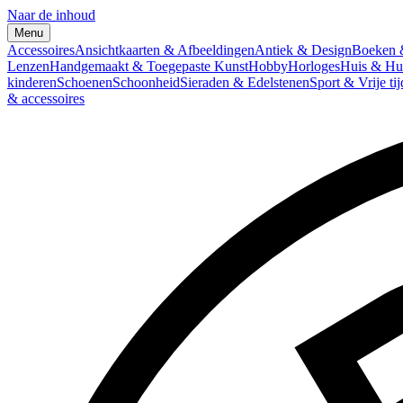
Naar de inhoud
Menu
Accessoires
Ansichtkaarten & Afbeeldingen
Antiek & Design
Boeken &
Lenzen
Handgemaakt & Toegepaste Kunst
Hobby
Horloges
Huis & Hu
kinderen
Schoenen
Schoonheid
Sieraden & Edelstenen
Sport & Vrije tij
& accessoires