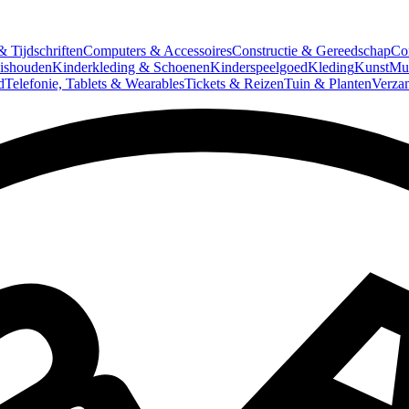
 Tijdschriften
Computers & Accessoires
Constructie & Gereedschap
Co
ishouden
Kinderkleding & Schoenen
Kinderspeelgoed
Kleding
Kunst
Mun
d
Telefonie, Tablets & Wearables
Tickets & Reizen
Tuin & Planten
Verza