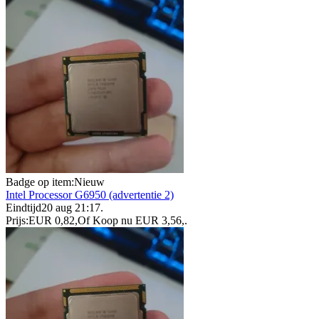
Badge op item:
Nieuw
Intel Processor G6950 (advertentie 2)
Eindtijd
20 aug 21:17
.
Prijs:
EUR 0,82
,
Of Koop nu
EUR 3,56
,
.