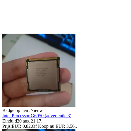
Badge op item:
Nieuw
Intel Processor G6950 (advertentie 3)
Eindtijd
20 aug 21:17
.
Prijs:
EUR 0,82
,
Of Koop nu
EUR 3,56
,
.