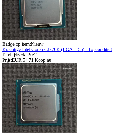
Badge op item:
Nieuw
Krachtige Intel Core i7-3770K (LGA 1155) - Topconditie!
Eindtijd
6 okt 20:11
.
Prijs:
EUR 54,71
,
Koop nu
.