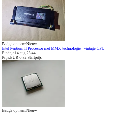
Badge op item:
Nieuw
Intel Pentium II Processor met MMX-technologie - vintage CPU
Eindtijd
14 aug 23:44
.
Prijs:
EUR 0,82
,
Startprijs
.
Badge op item:
Nieuw