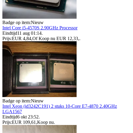
Badge op item:
Nieuw
Intel Core i5-4570S 2.90GHz Processor
Eindtijd
11 aug 01:14
.
Prijs:
EUR 4,84
,
Of Koop nu
EUR 12,33
,
.
Badge op item:
Nieuw
Intel Xeon (id3242C191) 2 stuks 10-Core E7-4870 2.40GHz
LGA1567
Eindtijd
6 okt 23:52
.
Prijs:
EUR 109,61
,
Koop nu
.