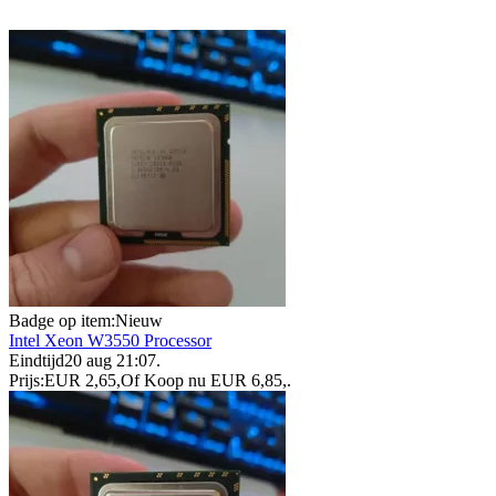
Badge op item:
Nieuw
Intel Xeon W3550 Processor
Eindtijd
20 aug 21:07
.
Prijs:
EUR 2,65
,
Of Koop nu
EUR 6,85
,
.