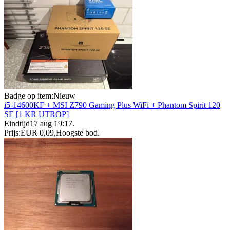
Badge op item:
Nieuw
i5-14600KF + MSI Z790 Gaming Plus WiFi + Phantom Spirit 120
SE [1 KR UTROP]
Eindtijd
17 aug 19:17
.
Prijs:
EUR 0,09
,
Hoogste bod
.