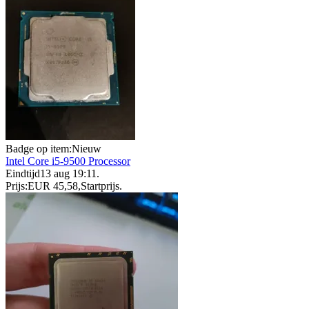
Badge op item:
Nieuw
Intel Core i5-9500 Processor
Eindtijd
13 aug 19:11
.
Prijs:
EUR 45,58
,
Startprijs
.