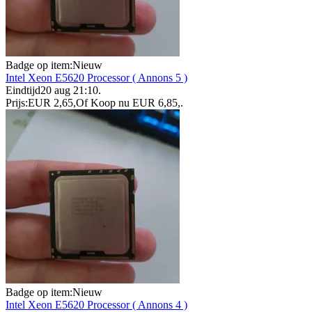
Badge op item:
Nieuw
Intel Xeon E5620 Processor ( Annons 5 )
Eindtijd
20 aug 21:10
.
Prijs:
EUR 2,65
,
Of Koop nu
EUR 6,85
,
.
Badge op item:
Nieuw
Intel Xeon E5620 Processor ( Annons 4 )