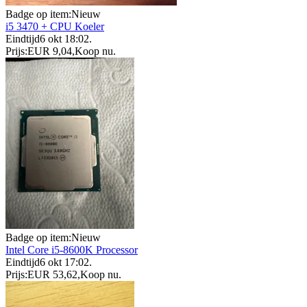
Badge op item:
Nieuw
i5 3470 + CPU Koeler
Eindtijd
6 okt 18:02
.
Prijs:
EUR 9,04
,
Koop nu
.
Badge op item:
Nieuw
Intel Core i5-8600K Processor
Eindtijd
6 okt 17:02
.
Prijs:
EUR 53,62
,
Koop nu
.