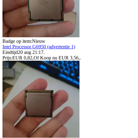
Badge op item:
Nieuw
Intel Processor G6950 (advertentie 1)
Eindtijd
20 aug 21:17
.
Prijs:
EUR 0,82
,
Of Koop nu
EUR 3,56
,
.