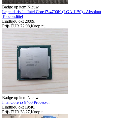
Badge op item:
Nieuw
Legendarische Intel Core i7-4790K (LGA 1150) - Absoluut
Topconditie!
Eindtijd
6 okt 20:09
.
Prijs:
EUR 72,98
,
Koop nu
.
Badge op item:
Nieuw
Intel Core i5-8400 Processor
Eindtijd
6 okt 19:40
.
Prijs:
EUR 38,27
,
Koop nu
.