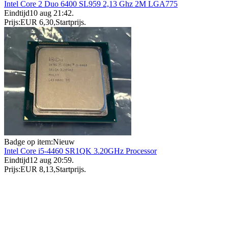
Intel Core 2 Duo 6400 SL959 2,13 Ghz 2M LGA775
Eindtijd
10 aug 21:42
.
Prijs:
EUR 6,30
,
Startprijs
.
Badge op item:
Nieuw
Intel Core i5-4460 SR1QK 3.20GHz Processor
Eindtijd
12 aug 20:59
.
Prijs:
EUR 8,13
,
Startprijs
.