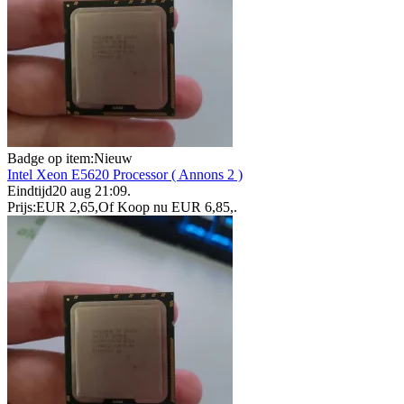
Badge op item:
Nieuw
Intel Xeon E5620 Processor ( Annons 2 )
Eindtijd
20 aug 21:09
.
Prijs:
EUR 2,65
,
Of Koop nu
EUR 6,85
,
.