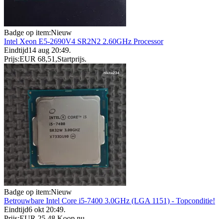
Badge op item:
Nieuw
Intel Xeon E5-2690V4 SR2N2 2.60GHz Processor
Eindtijd
14 aug 20:49
.
Prijs:
EUR 68,51
,
Startprijs
.
Badge op item:
Nieuw
Betrouwbare Intel Core i5-7400 3.0GHz (LGA 1151) - Topconditie!
Eindtijd
6 okt 20:49
.
Prijs:
EUR 25,48
,
Koop nu
.