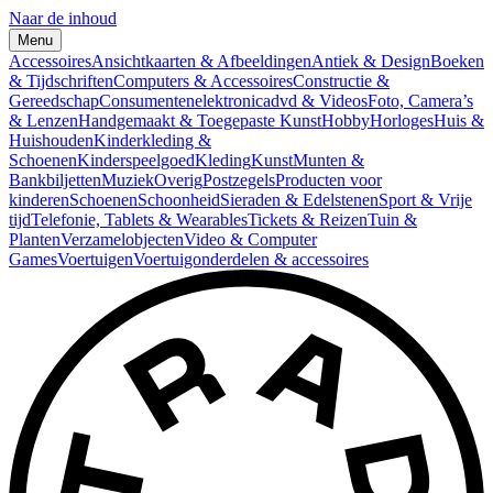
Naar de inhoud
Menu
Accessoires
Ansichtkaarten & Afbeeldingen
Antiek & Design
Boeken
& Tijdschriften
Computers & Accessoires
Constructie &
Gereedschap
Consumentenelektronica
dvd & Videos
Foto, Camera’s
& Lenzen
Handgemaakt & Toegepaste Kunst
Hobby
Horloges
Huis &
Huishouden
Kinderkleding &
Schoenen
Kinderspeelgoed
Kleding
Kunst
Munten &
Bankbiljetten
Muziek
Overig
Postzegels
Producten voor
kinderen
Schoenen
Schoonheid
Sieraden & Edelstenen
Sport & Vrije
tijd
Telefonie, Tablets & Wearables
Tickets & Reizen
Tuin &
Planten
Verzamelobjecten
Video & Computer
Games
Voertuigen
Voertuigonderdelen & accessoires