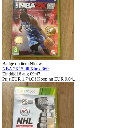
Badge op item:
Nieuw
NBA 2K15 till Xbox 360
Eindtijd
16 aug 09:47
.
Prijs:
EUR 1,74
,
Of Koop nu
EUR 9,04
,
.