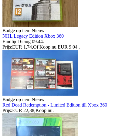
Badge op item:
Nieuw
NHL Legacy Edition Xbox 360
Eindtijd
16 aug 09:44
.
Prijs:
EUR 1,74
,
Of Koop nu
EUR 9,04
,
.
Badge op item:
Nieuw
Red Dead Redemption - Limited Edition till Xbox 360
Prijs:
EUR 22,38
,
Koop nu
.