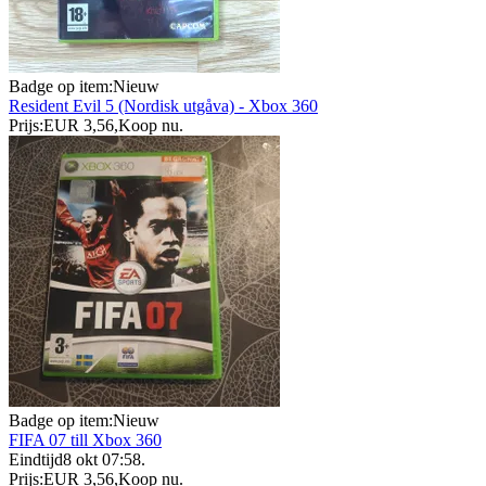
Badge op item:
Nieuw
Resident Evil 5 (Nordisk utgåva) - Xbox 360
Prijs:
EUR 3,56
,
Koop nu
.
Badge op item:
Nieuw
FIFA 07 till Xbox 360
Eindtijd
8 okt 07:58
.
Prijs:
EUR 3,56
,
Koop nu
.