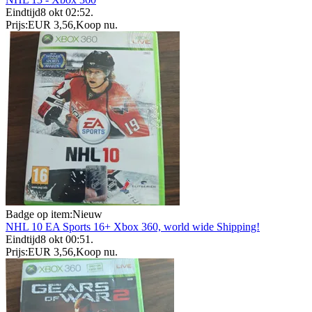
Eindtijd
8 okt 02:52
.
Prijs:
EUR 3,56
,
Koop nu
.
Badge op item:
Nieuw
NHL 10 EA Sports 16+ Xbox 360, world wide Shipping!
Eindtijd
8 okt 00:51
.
Prijs:
EUR 3,56
,
Koop nu
.