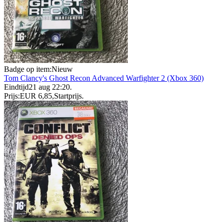
Badge op item:
Nieuw
Tom Clancy's Ghost Recon Advanced Warfighter 2 (Xbox 360)
Eindtijd
21 aug 22:20
.
Prijs:
EUR 6,85
,
Startprijs
.