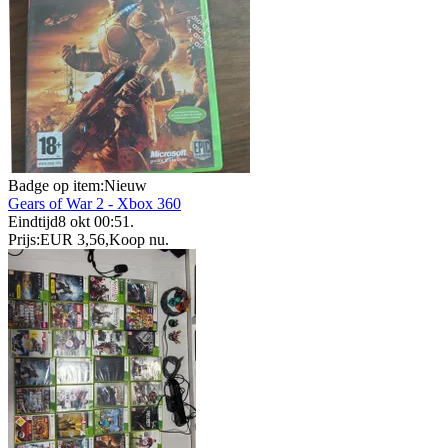
Badge op item:
Nieuw
Gears of War 2 - Xbox 360
Eindtijd
8 okt 00:51
.
Prijs:
EUR 3,56
,
Koop nu
.