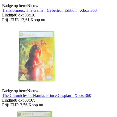
Badge op item:
Nieuw
Transformers: The Game - Cybertron Edition - Xbox 360
Eindtijd
8 okt 03:10
.
Prijs:
EUR 13,61
,
Koop nu
.
Badge op item:
Nieuw
The Chronicles of Narnia: Prince Caspian - Xbox 360
Eindtijd
8 okt 03:07
.
Prijs:
EUR 3,56
,
Koop nu
.