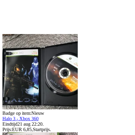
Badge op item:
Nieuw
Halo 3 - Xbox 360
Eindtijd
21 aug 22:20
.
Prijs:
EUR 6,85
,
Startprijs
.