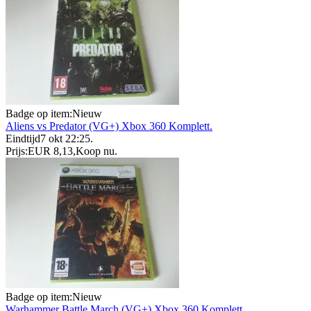
Badge op item:
Nieuw
Aliens vs Predator (VG+) Xbox 360 Komplett.
Eindtijd
7 okt 22:25
.
Prijs:
EUR 8,13
,
Koop nu
.
Badge op item:
Nieuw
Warhammer Battle March (VG+) Xbox 360 Komplett.