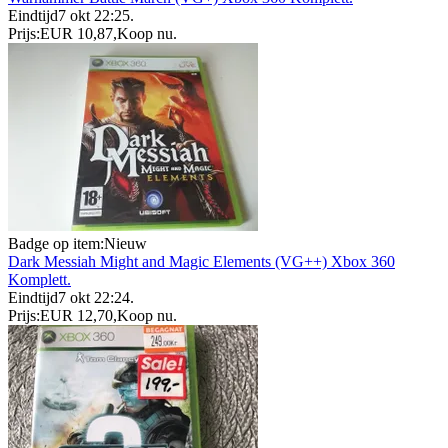
Eindtijd
7 okt 22:25
.
Prijs:
EUR 10,87
,
Koop nu
.
Badge op item:
Nieuw
Dark Messiah Might and Magic Elements (VG++) Xbox 360
Komplett.
Eindtijd
7 okt 22:24
.
Prijs:
EUR 12,70
,
Koop nu
.