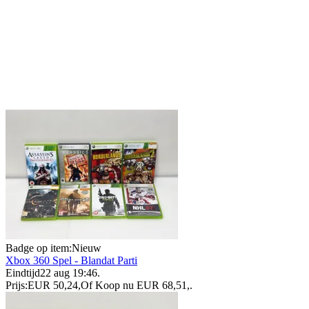
Badge op item:
Nieuw
Xbox 360 Spel - Blandat Parti
Eindtijd
22 aug 19:46
.
Prijs:
EUR 50,24
,
Of Koop nu
EUR 68,51
,
.