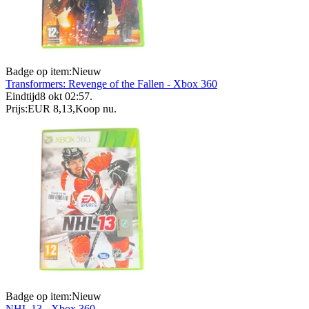
Badge op item:
Nieuw
Transformers: Revenge of the Fallen - Xbox 360
Eindtijd
8 okt 02:57
.
Prijs:
EUR 8,13
,
Koop nu
.
Badge op item:
Nieuw
NHL 13 - Xbox 360