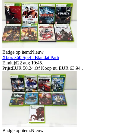
Badge op item:
Nieuw
Xbox 360 Spel - Blandat Parti
Eindtijd
22 aug 19:45
.
Prijs:
EUR 50,24
,
Of Koop nu
EUR 63,94
,
.
Badge op item:
Nieuw