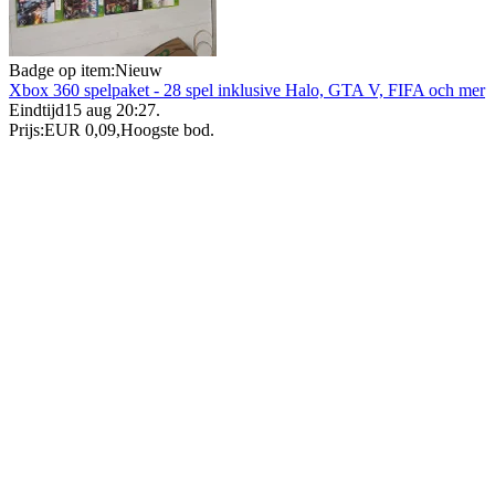
Badge op item:
Nieuw
Xbox 360 spelpaket - 28 spel inklusive Halo, GTA V, FIFA och mer
Eindtijd
15 aug 20:27
.
Prijs:
EUR 0,09
,
Hoogste bod
.