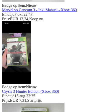
Badge op item:
Nieuw
Marvel vs Capcom 3 - Inkl Manual - Xbox 360
Eindtijd
7 okt 22:47
.
Prijs:
EUR 13,24
,
Koop nu
.
Badge op item:
Nieuw
Crysis 3 Hunter Edition (Xbox 360)
Eindtijd
15 aug 22:35
.
Prijs:
EUR 7,31
,
Startprijs
.