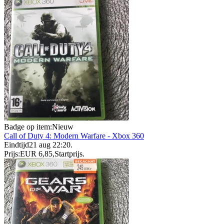
Badge op item:
Nieuw
Call of Duty 4: Modern Warfare - Xbox 360
Eindtijd
21 aug 22:20
.
Prijs:
EUR 6,85
,
Startprijs
.