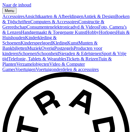
Naar de inhoud
Menu
Accessoires
Ansichtkaarten & Afbeeldingen
Antiek & Design
Boeken
& Tijdschriften
Computers & Accessoires
Constructie &
Gereedschap
Consumentenelektronica
dvd & Videos
Foto, Camera’s
& Lenzen
Handgemaakt & Toegepaste Kunst
Hobby
Horloges
Huis &
Huishouden
Kinderkleding &
Schoenen
Kinderspeelgoed
Kleding
Kunst
Munten &
Bankbiljetten
Muziek
Overig
Postzegels
Producten voor
kinderen
Schoenen
Schoonheid
Sieraden & Edelstenen
Sport & Vrije
tijd
Telefonie, Tablets & Wearables
Tickets & Reizen
Tuin &
Planten
Verzamelobjecten
Video & Computer
Games
Voertuigen
Voertuigonderdelen & accessoires