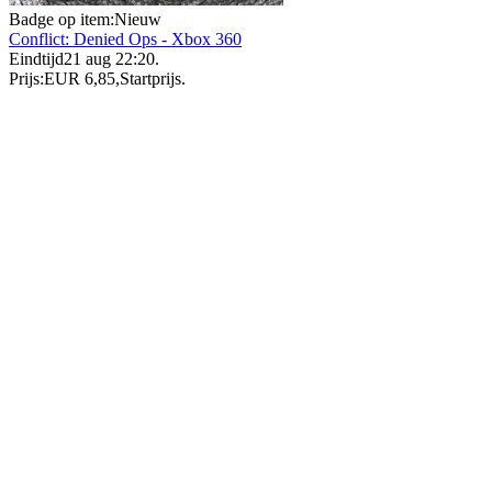
Badge op item:
Nieuw
Conflict: Denied Ops - Xbox 360
Eindtijd
21 aug 22:20
.
Prijs:
EUR 6,85
,
Startprijs
.