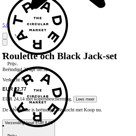
5.0
Roulette och Black Jack-set
Prijs:
.
Beëindigd
22 apr 08:52
Verkocht voor
EUR 22,77
EUR 24,14 met kopersbescherming.
Lees meer
De advertentie is beëindigd. Verkocht met Koop nu.
Verzending
Vanaf EUR 8,65
Prijs:
.