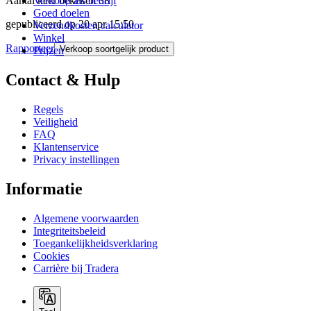
Aantal keer bekeken
38
Verkoop als bedrijf
Goed doelen
gepubliceerd op
20 apr 15:50
Verzendkosten calculator
Winkel
Rapporteer
Verkoop soortgelijk product
Prijzen
Contact & Hulp
Regels
Veiligheid
FAQ
Klantenservice
Privacy instellingen
Informatie
Algemene voorwaarden
Integriteitsbeleid
Toegankelijkheidsverklaring
Cookies
Carrière bij Tradera