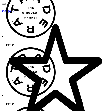
katpok
Prijs:
.
Prijs:
.