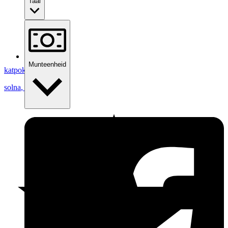
Taal
Munteenheid
katpok
solna
,
Zweden