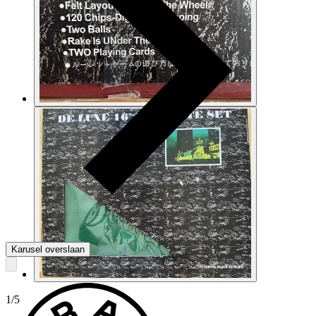
Karusel overslaan
1
/
5