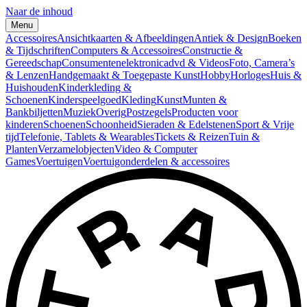
Naar de inhoud
Menu
Accessoires
Ansichtkaarten & Afbeeldingen
Antiek & Design
Boeken
& Tijdschriften
Computers & Accessoires
Constructie &
Gereedschap
Consumentenelektronica
dvd & Videos
Foto, Camera’s
& Lenzen
Handgemaakt & Toegepaste Kunst
Hobby
Horloges
Huis &
Huishouden
Kinderkleding &
Schoenen
Kinderspeelgoed
Kleding
Kunst
Munten &
Bankbiljetten
Muziek
Overig
Postzegels
Producten voor
kinderen
Schoenen
Schoonheid
Sieraden & Edelstenen
Sport & Vrije
tijd
Telefonie, Tablets & Wearables
Tickets & Reizen
Tuin &
Planten
Verzamelobjecten
Video & Computer
Games
Voertuigen
Voertuigonderdelen & accessoires