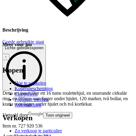
Beschrijving
Goede gebruikte staat
Meer voor jou
Lichte gebruikssporen
↑
Kopen
Hoe te winkelen
Kopersbescherming
Detta set innehåller ett 16 tums roulettehjul, en snurrande cirkulär
Categorieën
ring, en filtlapp som ligger under hjulet, 120 marker, två bollar, en
Populaire merken
kratta som ligger under hjulet och två kortlekar.
Authenticated
Vertaald door
Toon origineel
Verkopen
Item nr.
727 920 536
Zo verkoop je particulier