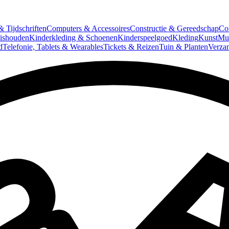
 Tijdschriften
Computers & Accessoires
Constructie & Gereedschap
Co
ishouden
Kinderkleding & Schoenen
Kinderspeelgoed
Kleding
Kunst
Mun
d
Telefonie, Tablets & Wearables
Tickets & Reizen
Tuin & Planten
Verza