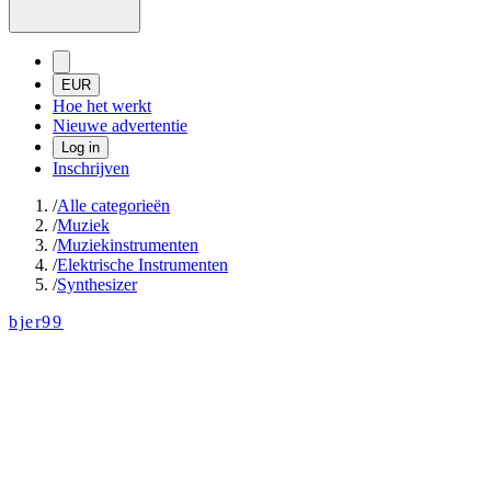
EUR
Hoe het werkt
Nieuwe advertentie
Log in
Inschrijven
/
Alle categorieën
/
Muziek
/
Muziekinstrumenten
/
Elektrische Instrumenten
/
Synthesizer
bjer99