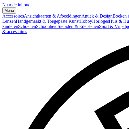
Naar de inhoud
Menu
Accessoires
Ansichtkaarten & Afbeeldingen
Antiek & Design
Boeken &
Lenzen
Handgemaakt & Toegepaste Kunst
Hobby
Horloges
Huis & Hu
kinderen
Schoenen
Schoonheid
Sieraden & Edelstenen
Sport & Vrije tij
& accessoires