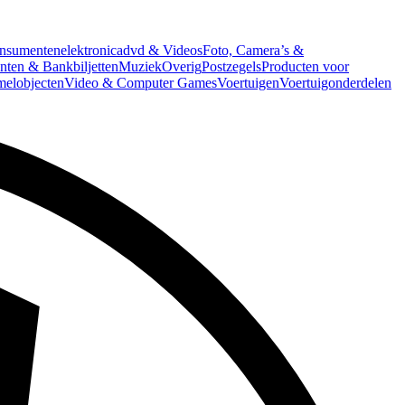
nsumentenelektronica
dvd & Videos
Foto, Camera’s &
ten & Bankbiljetten
Muziek
Overig
Postzegels
Producten voor
melobjecten
Video & Computer Games
Voertuigen
Voertuigonderdelen