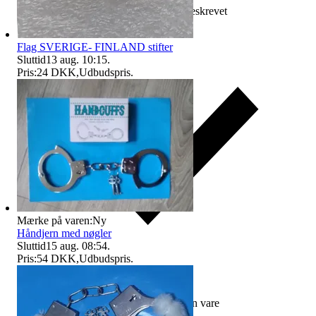
Erstatning hvis varen ikke er som beskrevet
Flag SVERIGE- FINLAND stifter
Sluttid
13 aug. 10:15
.
Pris:
24 DKK
,
Udbudspris
.
Mærke på varen:
Ny
Håndjern med nøgler
Sluttid
15 aug. 08:54
.
Pris:
54 DKK
,
Udbudspris
.
Erstatning hvis du ikke modtager din vare