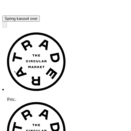
Spring karusel over
Pris:
.