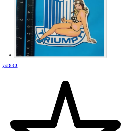
yst830