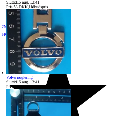
Sluttid
15 aug. 13:41
.
Pris:
58 DKK
,
Udbudspris
.
yst830
HOFORS
,
Sverige
Volvo nøglering
Sluttid
15 aug. 13:41
.
Pris:
82 DKK
,
Udbudspris
.