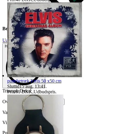
Beskrivelse
Uanvendt
Helt ny og aldrig brugt
pudebetræk Elvis 50 x50 cm
Sluttid
15 aug. 13:41
.
Triumph Dekal
Pris:
61 DKK
,
Udbudspris
.
Oversat af
Vis originalen
Varenr.
734 671 194
Visninger
128
Publiceret
3 juni 10:43