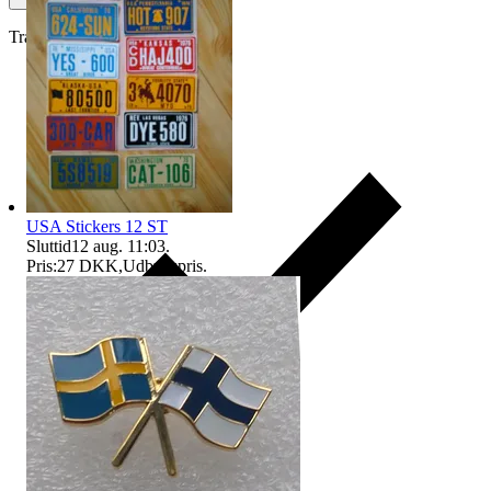
Traderas køberbeskyttelse
USA Stickers 12 ST
Sluttid
12 aug. 11:03
.
Pris:
27 DKK
,
Udbudspris
.