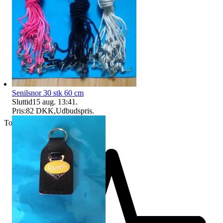
Senilsnor 30 stk 60 cm
Sluttid
15 aug. 13:41
.
Pris:
82 DKK
,
Udbudspris
.
Topsælger