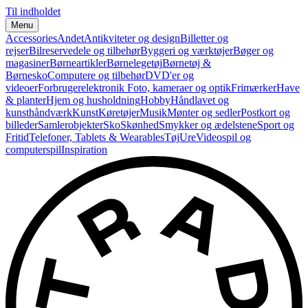
Til indholdet
Menu
Accessories
Andet
Antikviteter og design
Billetter og
rejser
Bilreservedele og tilbehør
Byggeri og værktøjer
Bøger og
magasiner
Børneartikler
Børnelegetøj
Børnetøj &
Børnesko
Computere og tilbehør
DVD'er og
videoer
Forbrugerelektronik
Foto, kameraer og optik
Frimærker
Have
& planter
Hjem og husholdning
Hobby
Håndlavet og
kunsthåndværk
Kunst
Køretøjer
Musik
Mønter og sedler
Postkort og
billeder
Samlerobjekter
Sko
Skønhed
Smykker og ædelstene
Sport og
Fritid
Telefoner, Tablets & Wearables
Tøj
Ure
Videospil og
computerspil
Inspiration