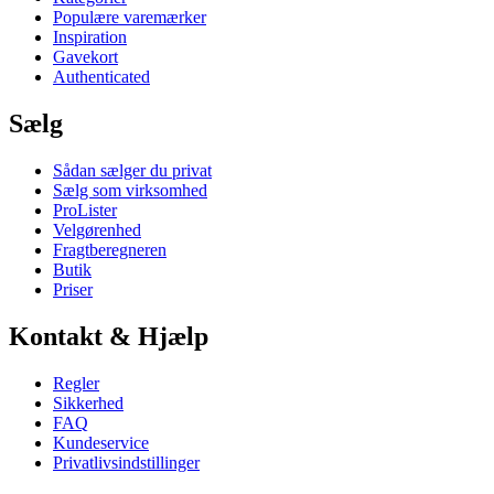
Populære varemærker
Inspiration
Gavekort
Authenticated
Sælg
Sådan sælger du privat
Sælg som virksomhed
ProLister
Velgørenhed
Fragtberegneren
Butik
Priser
Kontakt & Hjælp
Regler
Sikkerhed
FAQ
Kundeservice
Privatlivsindstillinger