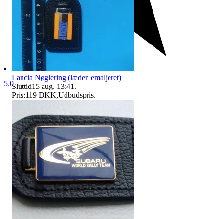
Lancia Nøglering (læder, emaljeret)
5.0
Sluttid
15 aug. 13:41
.
Pris:
119 DKK
,
Udbudspris
.