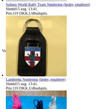
Subaru World Rally Team Nøglering (læder, emaljeret)
Sluttid
15 aug. 13:41
.
Pris:
119 DKK
,
Udbudspris
.
Verificeret
Lambretta Nøglering (læder, emaljeret)
Sluttid
15 aug. 13:41
.
Pris:
119 DKK
,
Udbudspris
.