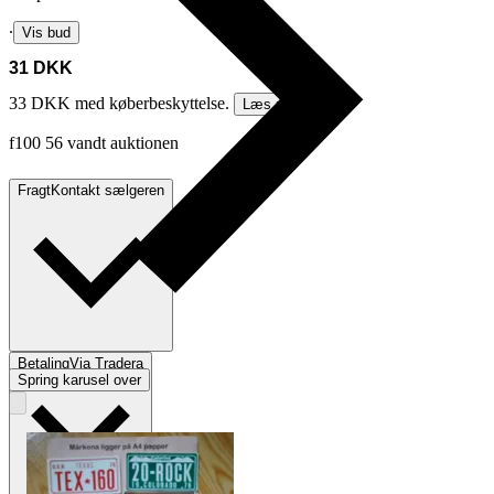
∙
Vis bud
31 DKK
33 DKK med køberbeskyttelse.
Læs mere
f100 56 vandt auktionen
Fragt
Kontakt sælgeren
Betaling
Via Tradera
Spring karusel over