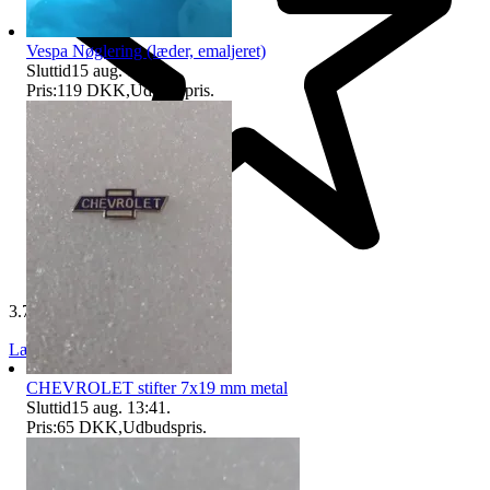
Vespa Nøglering (læder, emaljeret)
Sluttid
15 aug. 13:41
.
Pris:
119 DKK
,
Udbudspris
.
3.730 anmeldelser
Læs anmeldelser
Følg
CHEVROLET stifter 7x19 mm metal
Sluttid
15 aug. 13:41
.
Pris:
65 DKK
,
Udbudspris
.