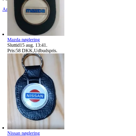
Anmeld
Sælg lignende
Mazda nøglering
Sluttid
15 aug. 13:41
.
Pris:
58 DKK
,
Udbudspris
.
Nissan nøglering