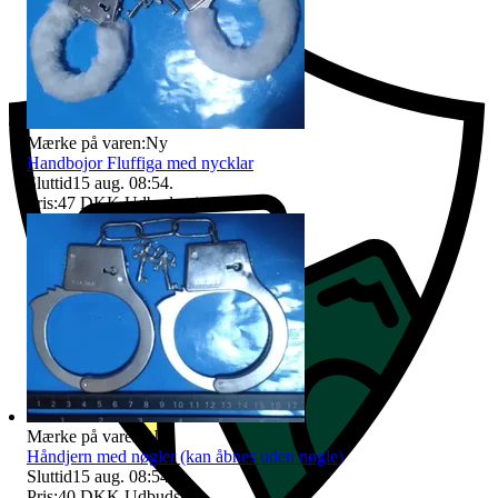
Mærke på varen:
Ny
Handbojor Fluffiga med nycklar
Sluttid
15 aug. 08:54
.
Pris:
47 DKK
,
Udbudspris
.
Mærke på varen:
Ny
Håndjern med nøgler (kan åbnes uden nøgle)
Sluttid
15 aug. 08:54
.
Pris:
40 DKK
,
Udbudspris
.