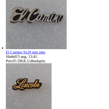
El Camino 9x29 mm pins
Sluttid
15 aug. 13:41
.
Pris:
65 DKK
,
Udbudspris
.