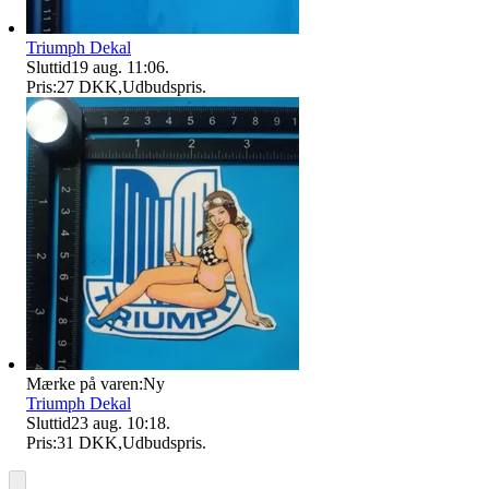
Triumph Dekal
Sluttid
19 aug. 11:06
.
Pris:
27 DKK
,
Udbudspris
.
Mærke på varen:
Ny
Triumph Dekal
Sluttid
23 aug. 10:18
.
Pris:
31 DKK
,
Udbudspris
.