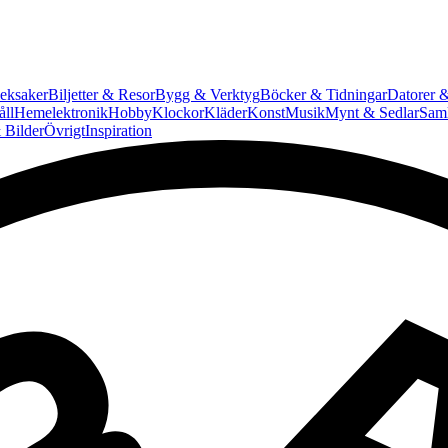
eksaker
Biljetter & Resor
Bygg & Verktyg
Böcker & Tidningar
Datorer &
ll
Hemelektronik
Hobby
Klockor
Kläder
Konst
Musik
Mynt & Sedlar
Saml
 Bilder
Övrigt
Inspiration