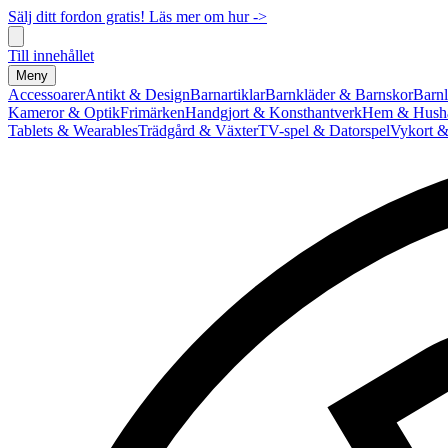
Sälj ditt fordon gratis! Läs mer om hur ->
Till innehållet
Meny
Accessoarer
Antikt & Design
Barnartiklar
Barnkläder & Barnskor
Barnl
Kameror & Optik
Frimärken
Handgjort & Konsthantverk
Hem & Hushå
Tablets & Wearables
Trädgård & Växter
TV-spel & Datorspel
Vykort &