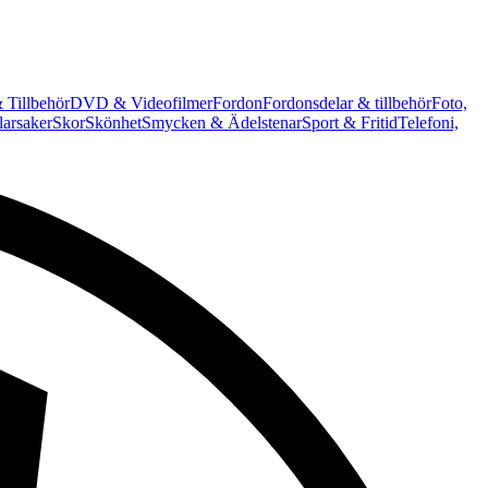
 Tillbehör
DVD & Videofilmer
Fordon
Fordonsdelar & tillbehör
Foto,
arsaker
Skor
Skönhet
Smycken & Ädelstenar
Sport & Fritid
Telefoni,