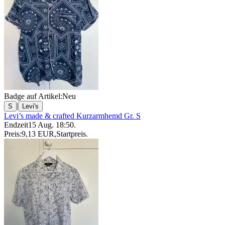
Badge auf Artikel:
Neu
|
S
Levi's
Levi’s made & crafted Kurzarmhemd Gr. S
Endzeit
15 Aug. 18:50
.
Preis:
9,13 EUR
,
Startpreis
.