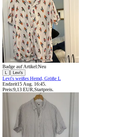
Badge auf Artikel:
Neu
|
L
Levi's
Levi's weißes Hemd, Größe L
Endzeit
15 Aug. 16:45
.
Preis:
9,13 EUR
,
Startpreis
.