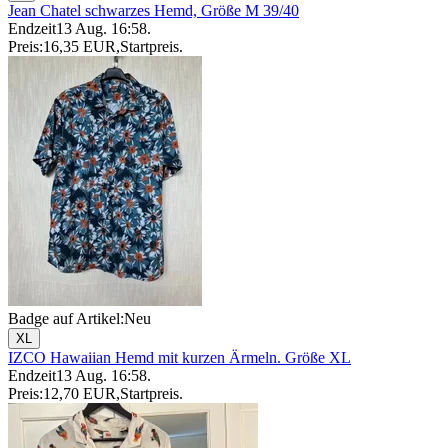
Jean Chatel schwarzes Hemd, Größe M 39/40
Endzeit
13 Aug. 16:58
.
Preis:
16,35 EUR
,
Startpreis
.
Badge auf Artikel:
Neu
XL
IZCO Hawaiian Hemd mit kurzen Ärmeln. Größe XL
Endzeit
13 Aug. 16:58
.
Preis:
12,70 EUR
,
Startpreis
.