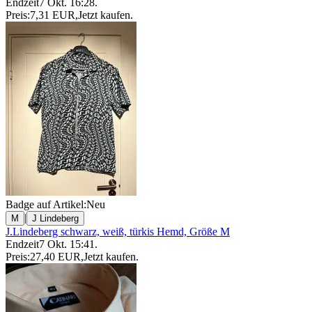
Endzeit
7 Okt. 16:28
.
Preis:
7,31 EUR
,
Jetzt kaufen
.
Badge auf Artikel:
Neu
|
M
J Lindeberg
J.Lindeberg schwarz, weiß, türkis Hemd, Größe M
Endzeit
7 Okt. 15:41
.
Preis:
27,40 EUR
,
Jetzt kaufen
.