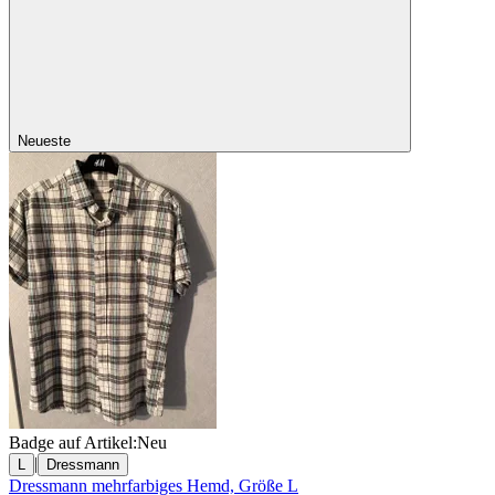
Neueste
Badge auf Artikel:
Neu
|
L
Dressmann
Dressmann mehrfarbiges Hemd, Größe L