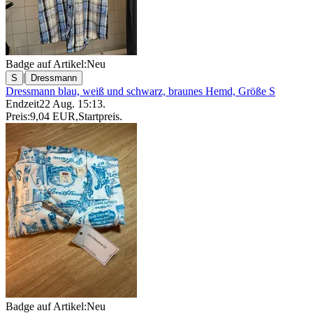
Badge auf Artikel:
Neu
|
S
Dressmann
Dressmann blau, weiß und schwarz, braunes Hemd, Größe S
Endzeit
22 Aug. 15:13
.
Preis:
9,04 EUR
,
Startpreis
.
Badge auf Artikel:
Neu