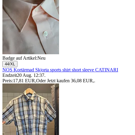
Badge auf Artikel:
Neu
44/XL
NOS Kortärmad Skjorta sports shirt short sleeve CATINARI
Endzeit
20 Aug. 12:37
.
Preis:
17,81 EUR
,
Oder Jetzt kaufen
36,08 EUR
,
.