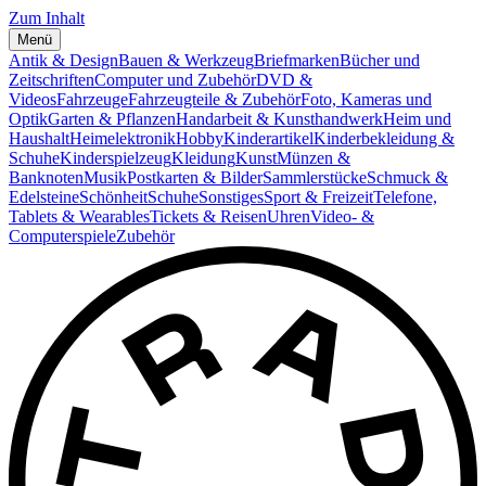
Zum Inhalt
Menü
Antik & Design
Bauen & Werkzeug
Briefmarken
Bücher und
Zeitschriften
Computer und Zubehör
DVD &
Videos
Fahrzeuge
Fahrzeugteile & Zubehör
Foto, Kameras und
Optik
Garten & Pflanzen
Handarbeit & Kunsthandwerk
Heim und
Haushalt
Heimelektronik
Hobby
Kinderartikel
Kinderbekleidung &
Schuhe
Kinderspielzeug
Kleidung
Kunst
Münzen &
Banknoten
Musik
Postkarten & Bilder
Sammlerstücke
Schmuck &
Edelsteine
Schönheit
Schuhe
Sonstiges
Sport & Freizeit
Telefone,
Tablets & Wearables
Tickets & Reisen
Uhren
Video- &
Computerspiele
Zubehör