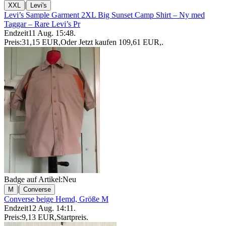
|
XXL
Levi's
Levi’s Sample Garment 2XL Big Sunset Camp Shirt – Ny med
Taggar – Rare Levi’s Pr
Endzeit
11 Aug. 15:48
.
Preis:
31,15 EUR
,
Oder Jetzt kaufen
109,61 EUR
,
.
Badge auf Artikel:
Neu
|
M
Converse
Converse beige Hemd, Größe M
Endzeit
12 Aug. 14:11
.
Preis:
9,13 EUR
,
Startpreis
.