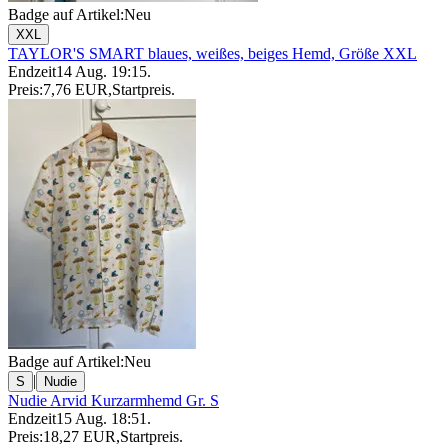
Badge auf Artikel:
Neu
XXL
TAYLOR'S SMART blaues, weißes, beiges Hemd, Größe XXL
Endzeit
14 Aug. 19:15
.
Preis:
7,76 EUR
,
Startpreis
.
Badge auf Artikel:
Neu
|
S
Nudie
Nudie Arvid Kurzarmhemd Gr. S
Endzeit
15 Aug. 18:51
.
Preis:
18,27 EUR
,
Startpreis
.