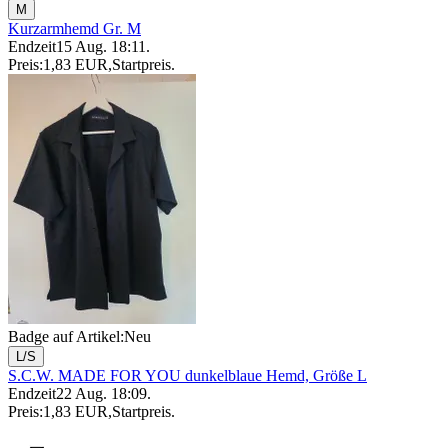
M
Kurzarmhemd Gr. M
Endzeit
15 Aug. 18:11
.
Preis:
1,83 EUR
,
Startpreis
.
Badge auf Artikel:
Neu
L/S
S.C.W. MADE FOR YOU dunkelblaue Hemd, Größe L
Endzeit
22 Aug. 18:09
.
Preis:
1,83 EUR
,
Startpreis
.