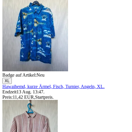
Badge auf Artikel:
Neu
XL
Hawaihemd, kurze Ärmel, Fisch, Turnier, Angeln, XL.
Endzeit
13 Aug. 13:47
.
Preis:
11,42 EUR
,
Startpreis
.