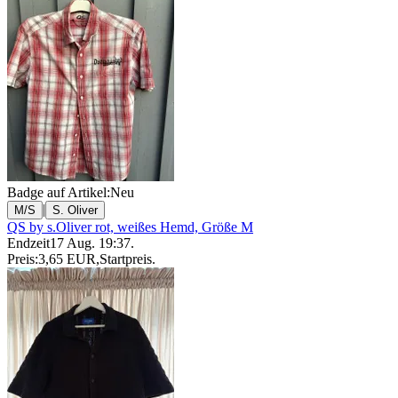
Badge auf Artikel:
Neu
|
M/S
S. Oliver
QS by s.Oliver rot, weißes Hemd, Größe M
Endzeit
17 Aug. 19:37
.
Preis:
3,65 EUR
,
Startpreis
.