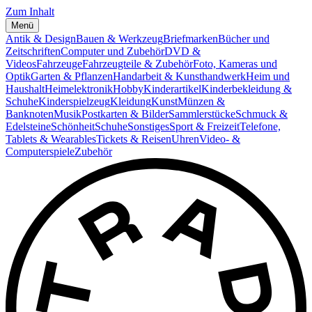
Zum Inhalt
Menü
Antik & Design
Bauen & Werkzeug
Briefmarken
Bücher und
Zeitschriften
Computer und Zubehör
DVD &
Videos
Fahrzeuge
Fahrzeugteile & Zubehör
Foto, Kameras und
Optik
Garten & Pflanzen
Handarbeit & Kunsthandwerk
Heim und
Haushalt
Heimelektronik
Hobby
Kinderartikel
Kinderbekleidung &
Schuhe
Kinderspielzeug
Kleidung
Kunst
Münzen &
Banknoten
Musik
Postkarten & Bilder
Sammlerstücke
Schmuck &
Edelsteine
Schönheit
Schuhe
Sonstiges
Sport & Freizeit
Telefone,
Tablets & Wearables
Tickets & Reisen
Uhren
Video- &
Computerspiele
Zubehör