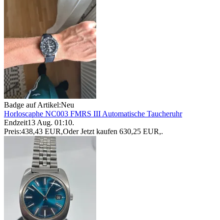
Badge auf Artikel:
Neu
Horloscaphe NC003 FMRS III Automatische Taucheruhr
Endzeit
13 Aug. 01:10
.
Preis:
438,43 EUR
,
Oder Jetzt kaufen
630,25 EUR
,
.