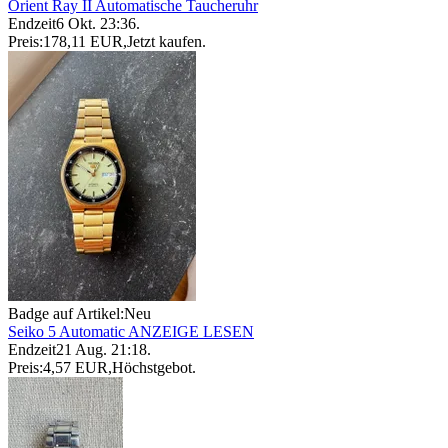
Orient Ray II Automatische Taucheruhr
Endzeit
6 Okt. 23:36
.
Preis:
178,11 EUR
,
Jetzt kaufen
.
Badge auf Artikel:
Neu
Seiko 5 Automatic ANZEIGE LESEN
Endzeit
21 Aug. 21:18
.
Preis:
4,57 EUR
,
Höchstgebot
.