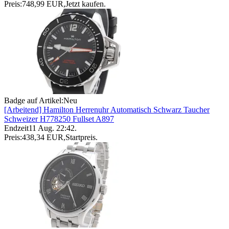
Preis:
748,99 EUR
,
Jetzt kaufen
.
Badge auf Artikel:
Neu
[Arbeitend] Hamilton Herrenuhr Automatisch Schwarz Taucher
Schweizer H778250 Fullset A897
Endzeit
11 Aug. 22:42
.
Preis:
438,34 EUR
,
Startpreis
.