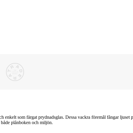
h enkelt som färgat prydnadsglas. Dessa vackra föremål fångar ljuset på 
r både plånboken och miljön.