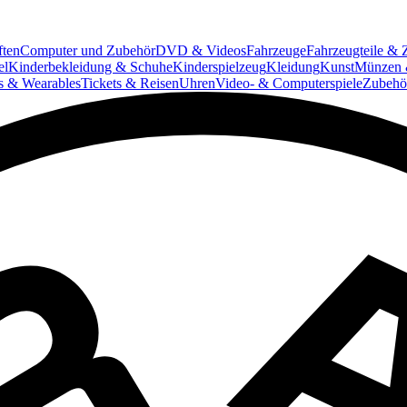
ften
Computer und Zubehör
DVD & Videos
Fahrzeuge
Fahrzeugteile & 
el
Kinderbekleidung & Schuhe
Kinderspielzeug
Kleidung
Kunst
Münzen 
ts & Wearables
Tickets & Reisen
Uhren
Video- & Computerspiele
Zubehö