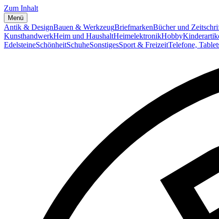
Zum Inhalt
Menü
Antik & Design
Bauen & Werkzeug
Briefmarken
Bücher und Zeitschri
Kunsthandwerk
Heim und Haushalt
Heimelektronik
Hobby
Kinderartik
Edelsteine
Schönheit
Schuhe
Sonstiges
Sport & Freizeit
Telefone, Table