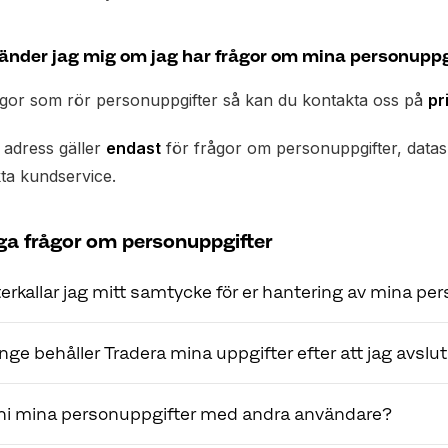
vänder jag mig om jag har frågor om mina personuppg
ågor som rör personuppgifter så kan du kontakta oss på
pr
adress gäller
endast
för frågor om personuppgifter, data
ta kundservice.
ga frågor om personuppgifter
erkallar jag mitt samtycke för er hantering av mina pe
personuppgifter är nödvändiga för att vi ska kunna erbjuda d
nge behåller Tradera mina uppgifter efter att jag avslu
ling genom inställningar i Mitt Tradera, t.ex. dina epostpref
åller uppgifter så länge det är nödvändigt för ändamålet me
vill att vi ska sluta behandla dina personuppgifter helt och h
 ni mina personuppgifter med andra användare?
digt att behandla de aktuella uppgifterna tas de bort automa
a eller genom att kontakta kundservice.