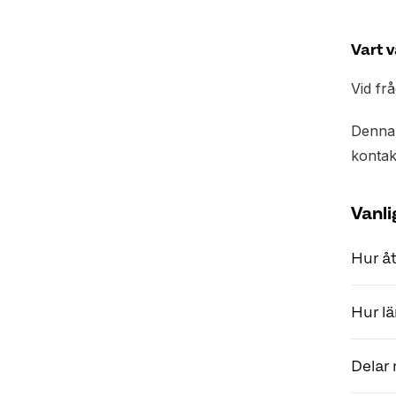
Vart 
Vid fr
Denna 
kontak
Vanli
Hur åt
Vissa 
Hur lä
behand
Vi beh
Om du 
Delar
nödvän
Trader