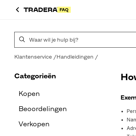
FAQ
Veelgestelde vragen over zoeken
Klantenservice
Handleidingen
Categorieën
How
Kopen
Exem
Beoordelingen
Per
Na
Verkopen
Adr