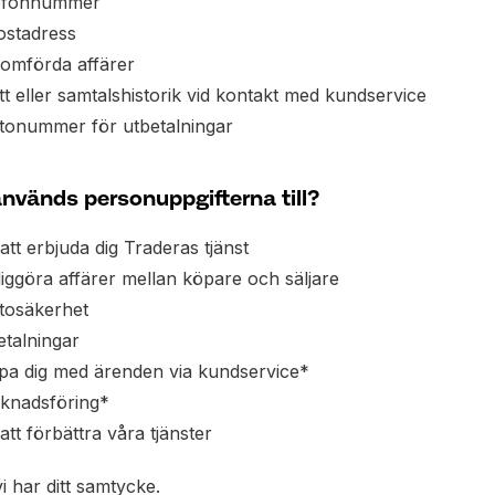
efonnummer
ostadress
omförda affärer
t eller samtalshistorik vid kontakt med kundservice
tonummer för utbetalningar
nvänds personuppgifterna till?
att erbjuda dig Traderas tjänst
iggöra affärer mellan köpare och säljare
tosäkerhet
etalningar
lpa dig med ärenden via kundservice*
knadsföring*
att förbättra våra tjänster
i har ditt samtycke.