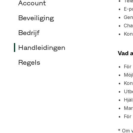
Tel
Account
E-p
Beveiliging
Gen
Chat
Bedrijf
Kon
Handleidingen
Vad a
Regels
För 
Möjl
Kon
Utb
Hjä
Mar
För 
* Om v