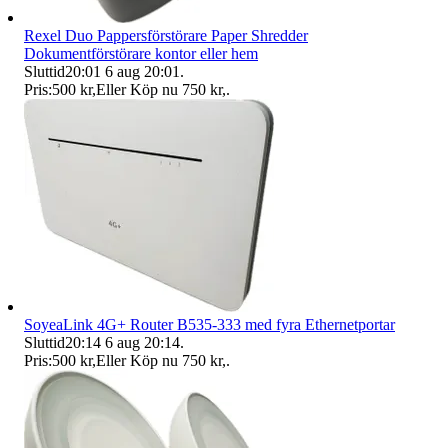
Rexel Duo Pappersförstörare Paper Shredder
Dokumentförstörare kontor eller hem
Sluttid
20:01
6 aug 20:01
.
Pris:
500 kr
,
Eller Köp nu
750 kr
,
.
SoyeaLink 4G+ Router B535-333 med fyra Ethernetportar
Sluttid
20:14
6 aug 20:14
.
Pris:
500 kr
,
Eller Köp nu
750 kr
,
.