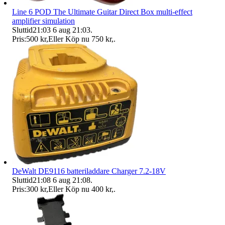
Line 6 POD The Ultimate Guitar Direct Box multi-effect
amplifier simulation
Sluttid
21:03
6 aug 21:03
.
Pris:
500 kr
,
Eller Köp nu
750 kr
,
.
DeWalt DE9116 batteriladdare Charger 7.2-18V
Sluttid
21:08
6 aug 21:08
.
Pris:
300 kr
,
Eller Köp nu
400 kr
,
.