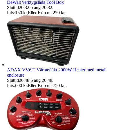
DeWalt verktygslåda Tool Box
Sluttid
20:32
6 aug 20:32
.
Pris:
150 kr
,
Eller Köp nu
250 kr
,
.
ADAX VV6 T Värmefläkt 2000W Heater med metall
enclosure
Sluttid
20:48
6 aug 20:48
.
Pris:
600 kr
,
Eller Köp nu
750 kr
,
.