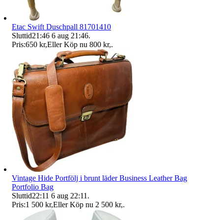
Etac Swift Duschpall 81701410
Sluttid
21:46
6 aug 21:46
.
Pris:
650 kr
,
Eller Köp nu
800 kr
,
.
Vintage Hide Portfölj i brunt läder Business Leather Bag
Portfolio Bag
Sluttid
22:11
6 aug 22:11
.
Pris:
1 500 kr
,
Eller Köp nu
2 500 kr
,
.