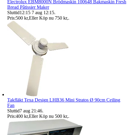
Electrolux EBM8000N Brödmaskin 100648 Bakmaskin Fresh
Bread Pâtissier Maker
Sluttid
12:15
7 aug 12:15
.
Pris:
500 kr
,
Eller Köp nu
750 kr
,
.
Takfläkt Texa Design LHB36 Mini Stratos Ø 90cm Ceiling
Fan
Sluttid
7 aug 21:46
.
Pris:
400 kr
,
Eller Köp nu
500 kr
,
.