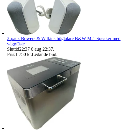
2-pack Bowers & Wilkins högtalare B&W M-1 Speaker med
väggfäste
Sluttid
22:37
6 aug 22:37
.
Pris:
1 750 kr
,
Ledande bud
.