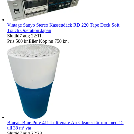
Vintage Sanyo Stereo Kassettdäck RD 220 Tape Deck Soft
Touch Operation Japan
Sluttid
7 aug 22:11
.
Pris:
500 kr
,
Eller Köp nu
750 kr
,
.
Blueair Blue Pure 411 Luftrenare Air Cleaner för rum med 15
till 38 m² yta
Sluttid
7 aug 22:23
.