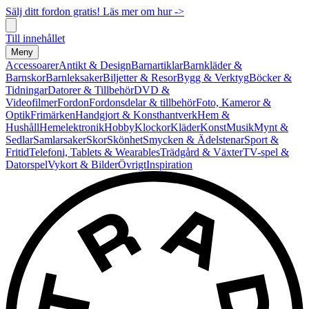
Sälj ditt fordon gratis! Läs mer om hur ->
Till innehållet
Meny
Accessoarer
Antikt & Design
Barnartiklar
Barnkläder &
Barnskor
Barnleksaker
Biljetter & Resor
Bygg & Verktyg
Böcker &
Tidningar
Datorer & Tillbehör
DVD &
Videofilmer
Fordon
Fordonsdelar & tillbehör
Foto, Kameror &
Optik
Frimärken
Handgjort & Konsthantverk
Hem &
Hushåll
Hemelektronik
Hobby
Klockor
Kläder
Konst
Musik
Mynt &
Sedlar
Samlarsaker
Skor
Skönhet
Smycken & Ädelstenar
Sport &
Fritid
Telefoni, Tablets & Wearables
Trädgård & Växter
TV-spel &
Datorspel
Vykort & Bilder
Övrigt
Inspiration