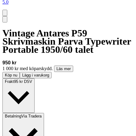
5.0
Vintage Antares P59
Skrivmaskin Parva Typewriter
Portable 1950/60 talet
950 kr
1 000 kr med köparskydd.
Läs mer
Köp nu
Lägg i varukorg
Frakt
95 kr DSV
Betalning
Via Tradera