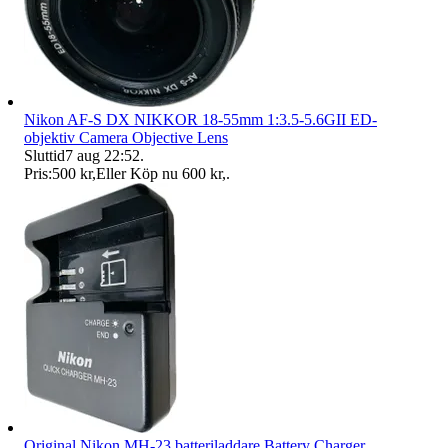
Nikon AF-S DX NIKKOR 18-55mm 1:3.5-5.6GII ED-
objektiv Camera Objective Lens
Sluttid
7 aug 22:52
.
Pris:
500 kr
,
Eller Köp nu
600 kr
,
.
Original Nikon MH-23 batteriladdare Battery Charger