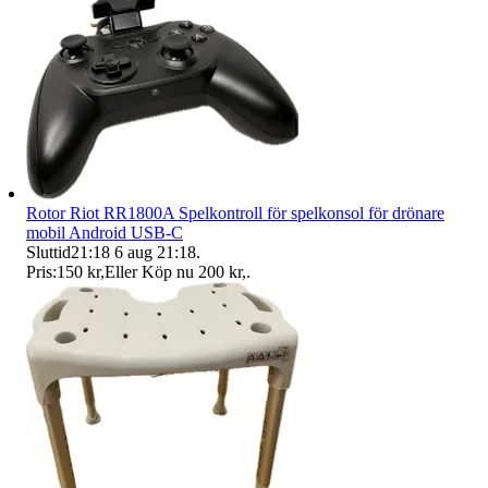
Rotor Riot RR1800A Spelkontroll för spelkonsol för drönare
mobil Android USB-C
Sluttid
21:18
6 aug 21:18
.
Pris:
150 kr
,
Eller Köp nu
200 kr
,
.