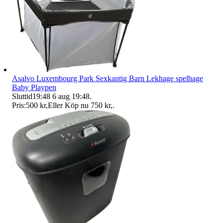
Asalvo Luxembourg Park Sexkantig Barn Lekhage spelhage
Baby Playpen
Sluttid
19:48
6 aug 19:48
.
Pris:
500 kr
,
Eller Köp nu
750 kr
,
.