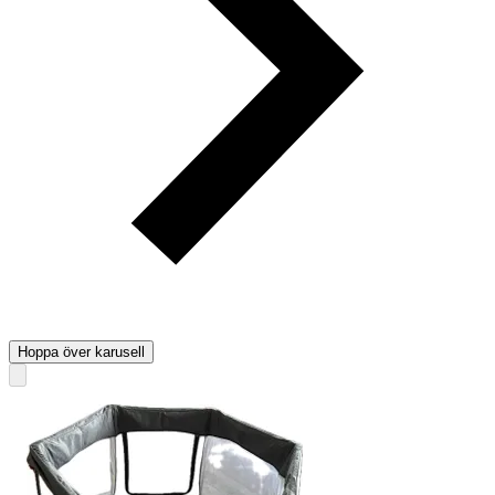
Hoppa över karusell