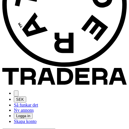
SEK
Så funkar det
Ny annons
Logga in
Skapa konto