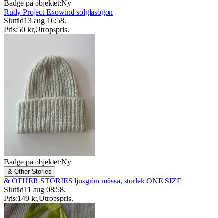
Badge på objektet:
Ny
Rudy Project Exowind solglasögon
Sluttid
13 aug 16:58
.
Pris:
50 kr
,
Utropspris
.
Badge på objektet:
Ny
& Other Stories
& OTHER STORIES ljusgrön mössa, storlek ONE SIZE
Sluttid
11 aug 08:58
.
Pris:
149 kr
,
Utropspris
.