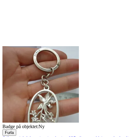
Badge på objektet:
Ny
Furla