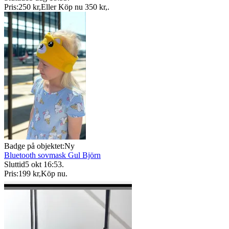
Pris:
250 kr
,
Eller Köp nu
350 kr
,
.
Badge på objektet:
Ny
Bluetooth sovmask Gul Björn
Sluttid
5 okt 16:53
.
Pris:
199 kr
,
Köp nu
.