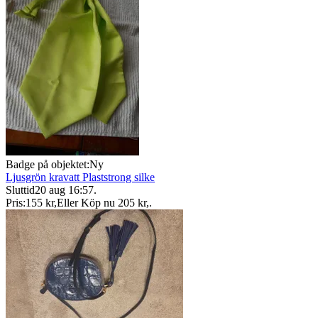
Badge på objektet:
Ny
Ljusgrön kravatt Plaststrong silke
Sluttid
20 aug 16:57
.
Pris:
155 kr
,
Eller Köp nu
205 kr
,
.