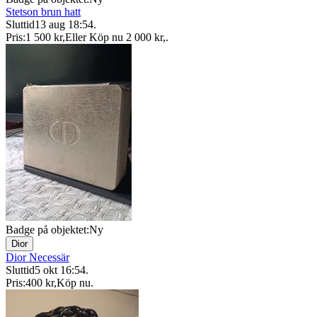
Stetson brun hatt
Sluttid
13 aug 18:54
.
Pris:
1 500 kr
,
Eller Köp nu
2 000 kr
,
.
Badge på objektet:
Ny
Dior
Dior Necessär
Sluttid
5 okt 16:54
.
Pris:
400 kr
,
Köp nu
.