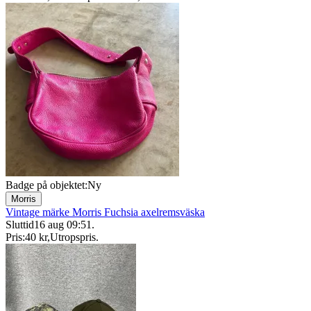
Badge på objektet:
Ny
Morris
Vintage märke Morris Fuchsia axelremsväska
Sluttid
16 aug 09:51
.
Pris:
40 kr
,
Utropspris
.