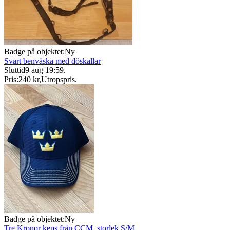
Badge på objektet:
Ny
Svart benväska med döskallar
Sluttid
9 aug 19:59
.
Pris:
240 kr
,
Utropspris
.
Badge på objektet:
Ny
Tre Kronor keps från CCM, storlek S/M