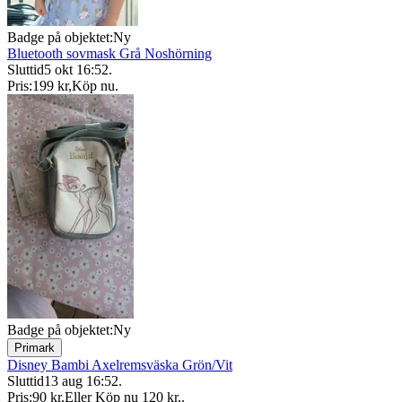
Badge på objektet:
Ny
Bluetooth sovmask Grå Noshörning
Sluttid
5 okt 16:52
.
Pris:
199 kr
,
Köp nu
.
Badge på objektet:
Ny
Primark
Disney Bambi Axelremsväska Grön/Vit
Sluttid
13 aug 16:52
.
Pris:
90 kr
,
Eller Köp nu
120 kr
,
.