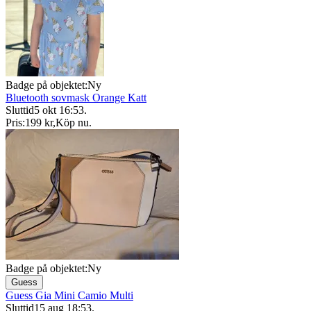
Badge på objektet:
Ny
Bluetooth sovmask Orange Katt
Sluttid
5 okt 16:53
.
Pris:
199 kr
,
Köp nu
.
Badge på objektet:
Ny
Guess
Guess Gia Mini Camio Multi
Sluttid
15 aug 18:53
.