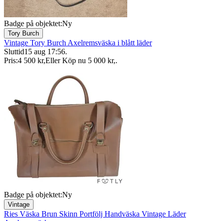
Badge på objektet:
Ny
Tory Burch
Vintage Tory Burch Axelremsväska i blått läder
Sluttid
15 aug 17:56
.
Pris:
4 500 kr
,
Eller Köp nu
5 000 kr
,
.
Badge på objektet:
Ny
Vintage
Ries Väska Brun Skinn Portfölj Handväska Vintage Läder