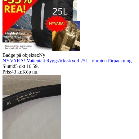
Badge på objektet:
Ny
NYVARA! Vattentätt Ryggsäcksskydd 25L i obruten förpackning
Sluttid
5 okt 16:59
.
Pris:
43 kr
,
Köp nu
.