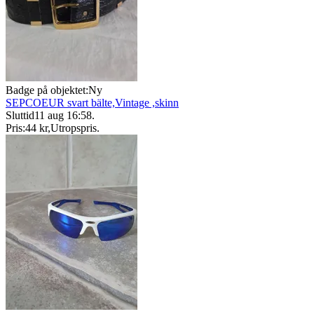
Badge på objektet:
Ny
SEPCOEUR svart bälte,Vintage ,skinn
Sluttid
11 aug 16:58
.
Pris:
44 kr
,
Utropspris
.