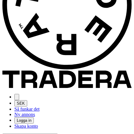
SEK
Så funkar det
Ny annons
Logga in
Skapa konto