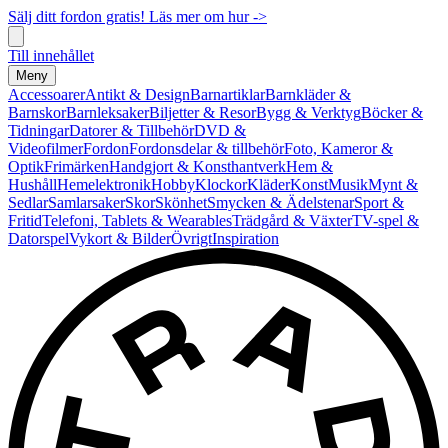
Sälj ditt fordon gratis! Läs mer om hur ->
Till innehållet
Meny
Accessoarer
Antikt & Design
Barnartiklar
Barnkläder &
Barnskor
Barnleksaker
Biljetter & Resor
Bygg & Verktyg
Böcker &
Tidningar
Datorer & Tillbehör
DVD &
Videofilmer
Fordon
Fordonsdelar & tillbehör
Foto, Kameror &
Optik
Frimärken
Handgjort & Konsthantverk
Hem &
Hushåll
Hemelektronik
Hobby
Klockor
Kläder
Konst
Musik
Mynt &
Sedlar
Samlarsaker
Skor
Skönhet
Smycken & Ädelstenar
Sport &
Fritid
Telefoni, Tablets & Wearables
Trädgård & Växter
TV-spel &
Datorspel
Vykort & Bilder
Övrigt
Inspiration