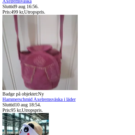
Axelremsväska
Sluttid
9 aug 16:56
.
Pris:
499 kr
,
Utropspris
.
Badge på objektet:
Ny
Hammerschmid Axelremsväska i läder
Sluttid
10 aug 18:54
.
Pris:
95 kr
,
Utropspris
.