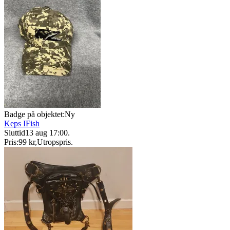
Badge på objektet:
Ny
Keps IFish
Sluttid
13 aug 17:00
.
Pris:
99 kr
,
Utropspris
.