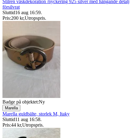
Stilren väskdekoration /nyckering 925 silver med hängande detalj
försilvrat
Sluttid
16 aug 16:59
.
Pris:
200 kr
,
Utropspris
.
Badge på objektet:
Ny
Marella
Marella guldbälte, storlek M, Itaky
Sluttid
11 aug 16:58
.
Pris:
44 kr
,
Utropspris
.