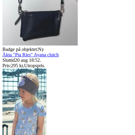
Badge på objektet:
Ny
Äkta "Pia Ries" Ayana clutch
Sluttid
20 aug 18:52
.
Pris:
295 kr
,
Utropspris
.