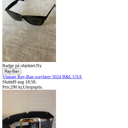
Badge på objektet:
Ny
Ray-Ban
Vintage Ray-Ban wayfarer 5024 B&L USA
Sluttid
9 aug 18:58
.
Pris:
290 kr
,
Utropspris
.