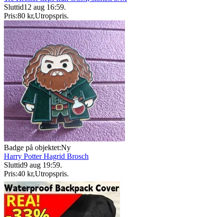
Sluttid
12 aug 16:59
.
Pris:
80 kr
,
Utropspris
.
Badge på objektet:
Ny
Harry Potter Hagrid Brosch
Sluttid
9 aug 19:59
.
Pris:
40 kr
,
Utropspris
.