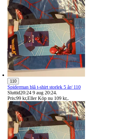
110
Spiderman blå t-shirt storlek 5 år/ 110
Sluttid
20:24
9 aug 20:24
.
Pris:
99 kr
,
Eller Köp nu
109 kr
,
.