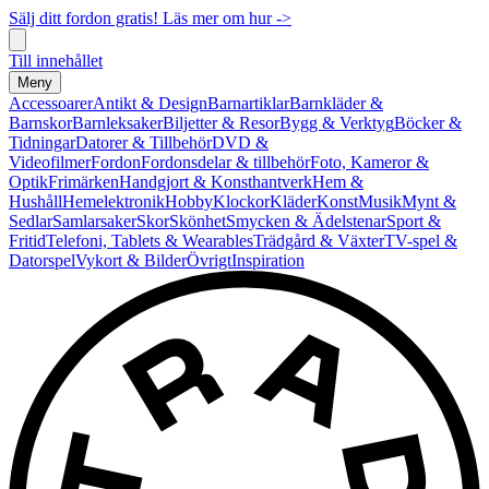
Sälj ditt fordon gratis! Läs mer om hur ->
Till innehållet
Meny
Accessoarer
Antikt & Design
Barnartiklar
Barnkläder &
Barnskor
Barnleksaker
Biljetter & Resor
Bygg & Verktyg
Böcker &
Tidningar
Datorer & Tillbehör
DVD &
Videofilmer
Fordon
Fordonsdelar & tillbehör
Foto, Kameror &
Optik
Frimärken
Handgjort & Konsthantverk
Hem &
Hushåll
Hemelektronik
Hobby
Klockor
Kläder
Konst
Musik
Mynt &
Sedlar
Samlarsaker
Skor
Skönhet
Smycken & Ädelstenar
Sport &
Fritid
Telefoni, Tablets & Wearables
Trädgård & Växter
TV-spel &
Datorspel
Vykort & Bilder
Övrigt
Inspiration