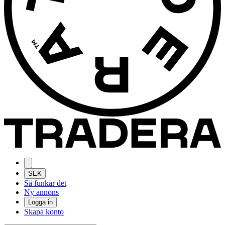
SEK
Så funkar det
Ny annons
Logga in
Skapa konto