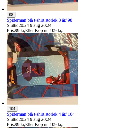
98
Spiderman blå t-shirt storlek 3 år/ 98
Sluttid
20:24
9 aug 20:24
.
Pris:
99 kr
,
Eller Köp nu
109 kr
,
.
104
Spiderman blå t-shirt storlek 4 år/ 104
Sluttid
20:24
9 aug 20:24
.
Pris:
99 kr
,
Eller Köp nu
109 kr
,
.