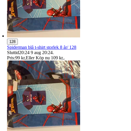
128
Spiderman blå t-shirt storlek 8 år/ 128
Sluttid
20:24
9 aug 20:24
.
Pris:
99 kr
,
Eller Köp nu
109 kr
,
.