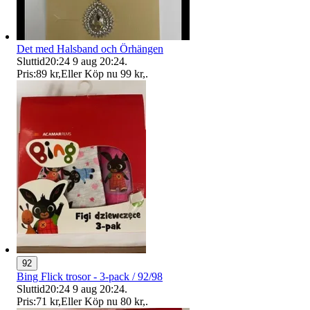
Det med Halsband och Örhängen
Sluttid
20:24
9 aug 20:24
.
Pris:
89 kr
,
Eller Köp nu
99 kr
,
.
92
Bing Flick trosor - 3-pack / 92/98
Sluttid
20:24
9 aug 20:24
.
Pris:
71 kr
,
Eller Köp nu
80 kr
,
.