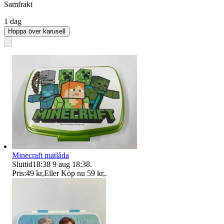
Samfrakt
1 dag
Hoppa över karusell
Minecraft matlåda
Sluttid
18:38
9 aug 18:38
.
Pris:
49 kr
,
Eller Köp nu
59 kr
,
.