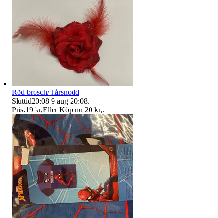
Röd brosch/ hårsnodd
Sluttid
20:08
9 aug 20:08
.
Pris:
19 kr
,
Eller Köp nu
20 kr
,
.