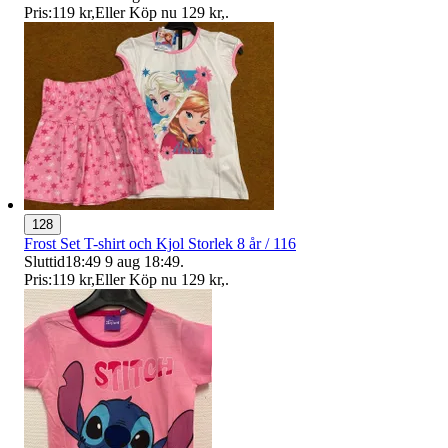
Pris:
119 kr
,
Eller Köp nu
129 kr
,
.
128
Frost Set T-shirt och Kjol Storlek 8 år / 116
Sluttid
18:49
9 aug 18:49
.
Pris:
119 kr
,
Eller Köp nu
129 kr
,
.