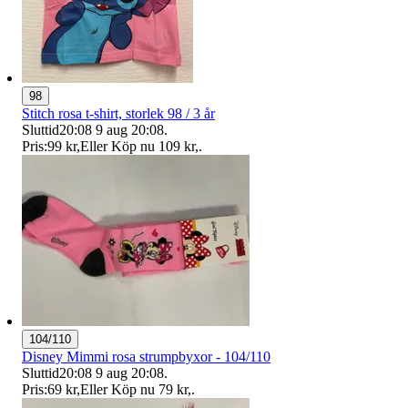
98
Stitch rosa t-shirt, storlek 98 / 3 år
Sluttid
20:08
9 aug 20:08
.
Pris:
99 kr
,
Eller Köp nu
109 kr
,
.
104/110
Disney Mimmi rosa strumpbyxor - 104/110
Sluttid
20:08
9 aug 20:08
.
Pris:
69 kr
,
Eller Köp nu
79 kr
,
.