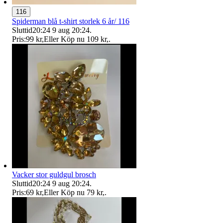
116
Spiderman blå t-shirt storlek 6 år/ 116
Sluttid
20:24
9 aug 20:24
.
Pris:
99 kr
,
Eller Köp nu
109 kr
,
.
Vacker stor guldgul brosch
Sluttid
20:24
9 aug 20:24
.
Pris:
69 kr
,
Eller Köp nu
79 kr
,
.