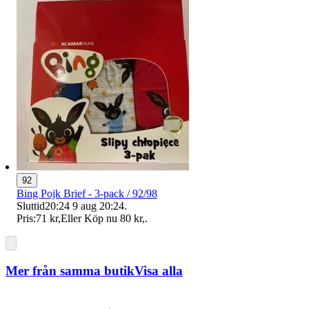
92
Bing Pojk Brief - 3-pack / 92/98
Sluttid
20:24
9 aug 20:24
.
Pris:
71 kr
,
Eller Köp nu
80 kr
,
.
Mer från samma butik
Visa alla