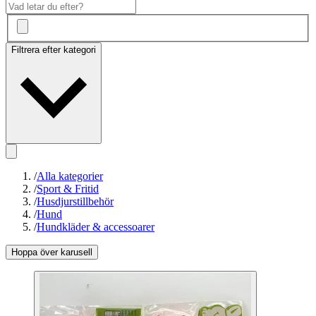
Filtrera efter kategori
/
Alla kategorier
/
Sport & Fritid
/
Husdjurstillbehör
/
Hund
/
Hundkläder & accessoarer
Hoppa över karusell