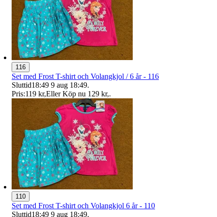
116
Set med Frost T-shirt och Volangkjol / 6 år - 116
Sluttid
18:49
9 aug 18:49
.
Pris:
119 kr
,
Eller Köp nu
129 kr
,
.
110
Set med Frost T-shirt och Volangkjol 6 år - 110
Sluttid
18:49
9 aug 18:49
.