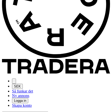
SEK
Så funkar det
Ny annons
Logga in
Skapa konto