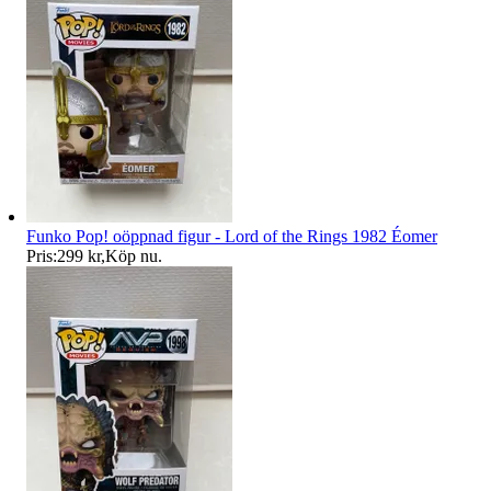
Funko Pop! oöppnad figur - Lord of the Rings 1982 Éomer
Pris:
299 kr
,
Köp nu
.