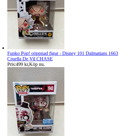
Funko Pop! oöppnad figur - Disney 101 Dalmatians 1663
Cruella De Vil CHASE
Pris:
499 kr
,
Köp nu
.