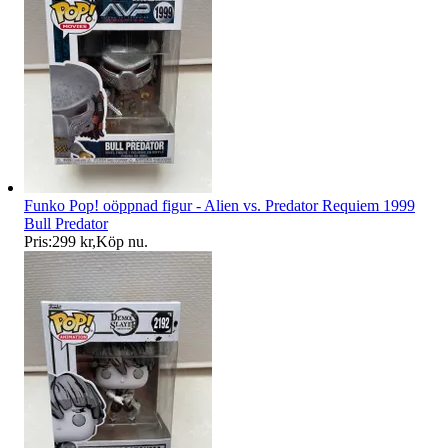
Funko Pop! oöppnad figur - Alien vs. Predator Requiem 1999
Bull Predator
Pris:
299 kr
,
Köp nu
.