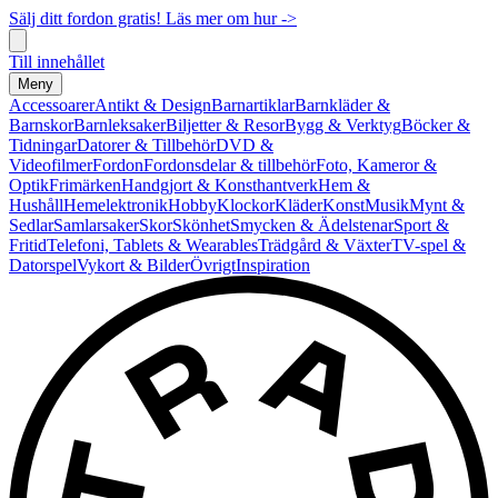
Sälj ditt fordon gratis! Läs mer om hur ->
Till innehållet
Meny
Accessoarer
Antikt & Design
Barnartiklar
Barnkläder &
Barnskor
Barnleksaker
Biljetter & Resor
Bygg & Verktyg
Böcker &
Tidningar
Datorer & Tillbehör
DVD &
Videofilmer
Fordon
Fordonsdelar & tillbehör
Foto, Kameror &
Optik
Frimärken
Handgjort & Konsthantverk
Hem &
Hushåll
Hemelektronik
Hobby
Klockor
Kläder
Konst
Musik
Mynt &
Sedlar
Samlarsaker
Skor
Skönhet
Smycken & Ädelstenar
Sport &
Fritid
Telefoni, Tablets & Wearables
Trädgård & Växter
TV-spel &
Datorspel
Vykort & Bilder
Övrigt
Inspiration