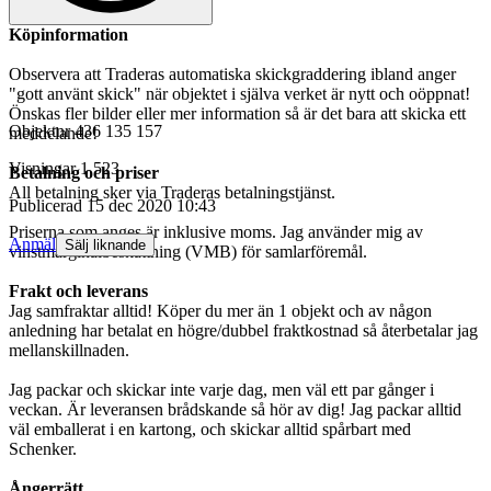
Köpinformation
Observera att Traderas automatiska skickgraddering ibland anger
"gott använt skick" när objektet i själva verket är nytt och oöppnat!
Önskas fler bilder eller mer information så är det bara att skicka ett
Objektnr
436 135 157
meddelande!
Visningar
1 523
Betalning och priser
All betalning sker via Traderas betalningstjänst.
Publicerad
15 dec 2020 10:43
Priserna som anges är inklusive moms. Jag använder mig av
Anmäl
Sälj liknande
vinstmarginalbeskattning (VMB) för samlarföremål.
Frakt och leverans
Jag samfraktar alltid! Köper du mer än 1 objekt och av någon
anledning har betalat en högre/dubbel fraktkostnad så återbetalar jag
mellanskillnaden.
Jag packar och skickar inte varje dag, men väl ett par gånger i
veckan. Är leveransen brådskande så hör av dig! Jag packar alltid
väl emballerat i en kartong, och skickar alltid spårbart med
Schenker.
Ångerrätt