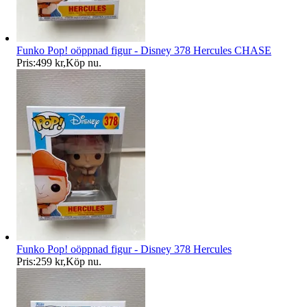
Funko Pop! oöppnad figur - Disney 378 Hercules CHASE
Pris:
499 kr
,
Köp nu
.
Funko Pop! oöppnad figur - Disney 378 Hercules
Pris:
259 kr
,
Köp nu
.