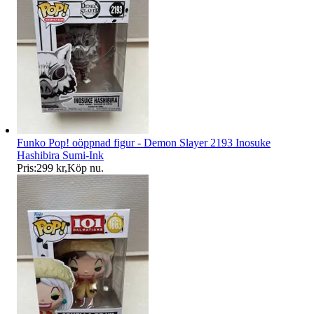
Funko Pop! oöppnad figur - Demon Slayer 2193 Inosuke
Hashibira Sumi-Ink
Pris:
299 kr
,
Köp nu
.