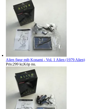
Alien figur mib Konami - Vol. 1 Alien (1979 Alien)
Pris:
299 kr
,
Köp nu
.