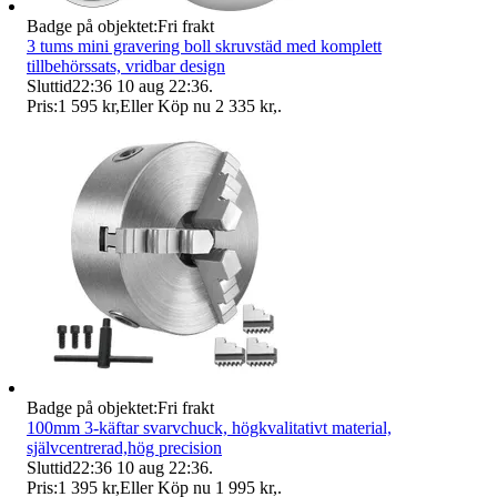
Badge på objektet:
Fri frakt
3 tums mini gravering boll skruvstäd med komplett
tillbehörssats, vridbar design
Sluttid
22:36
10 aug 22:36
.
Pris:
1 595 kr
,
Eller Köp nu
2 335 kr
,
.
Badge på objektet:
Fri frakt
100mm 3-käftar svarvchuck, högkvalitativt material,
självcentrerad,hög precision
Sluttid
22:36
10 aug 22:36
.
Pris:
1 395 kr
,
Eller Köp nu
1 995 kr
,
.