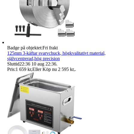
Badge på objektet:
Fri frakt
125mm 3-käftar svarvchuck, högkvalitativt material,
självcentrerad,hög precision
Sluttid
22:36
10 aug 22:36
.
Pris:
1 659 kr
,
Eller Köp nu
2 595 kr
,
.