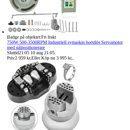
Badge på objektet:
Fri frakt
750W 500-3500RPM Industriell symaskin borstlös Servomotor
med nålpositionerare
Sluttid
21:05
10 aug 21:05
.
Pris:
2 959 kr
,
Eller Köp nu
3 995 kr
,
.