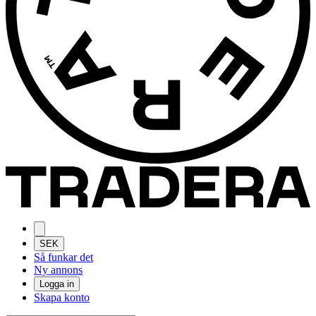
SEK
Så funkar det
Ny annons
Logga in
Skapa konto