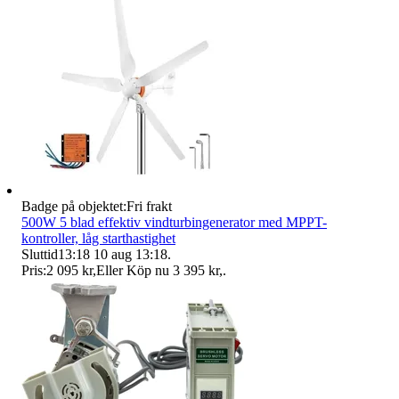
Badge på objektet:
Fri frakt
500W 5 blad effektiv vindturbingenerator med MPPT-
kontroller, låg starthastighet
Sluttid
13:18
10 aug 13:18
.
Pris:
2 095 kr
,
Eller Köp nu
3 395 kr
,
.