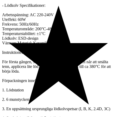
- Lödkolv Specifikationer:
Arbetsspänning: AC 220-240V
Uteffekt: 60W
Frekvens: 50Hz/60Hz
Temperaturområde: 200°C-480°C
Temperaturstabilitet: ±1°C
Lödkolv: ESD-design
Värmare Material: Keramik
Instruktioner:
För första gången, ställ in 250°C, när temperaturen når att smälta
tenn, applicera lite löd på tio, höj temperaturen till ca 380°C för att
börja löda.
Förpackningen innehåller:
1. Lödstation
2. 6 munstycken
3. En uppsättning ursprungliga lödkolvspetsar (I, B, K, 2.4D, 3C)