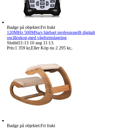
Badge på objektet:
Fri frakt
120MHz 500MSa/s bärbart professionellt digitalt
oscilloskop,med vågformslagring
Sluttid
11:13
10 aug 11:13
.
Pris:
1 359 kr
,
Eller Köp nu
2 295 kr
,
.
Badge på objektet:
Fri frakt