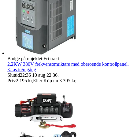
Badge på objektet:
Fri frakt
2.2KW 380V frekvensomriktare med oberoende kontrollpanel,
3-fas in/utgång
Sluttid
22:36
10 aug 22:36
.
Pris:
2 195 kr
,
Eller Köp nu
3 395 kr
,
.