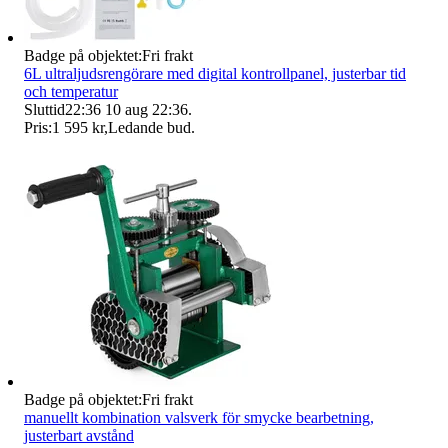
Badge på objektet:
Fri frakt
6L ultraljudsrengörare med digital kontrollpanel, justerbar tid
och temperatur
Sluttid
22:36
10 aug 22:36
.
Pris:
1 595 kr
,
Ledande bud
.
Badge på objektet:
Fri frakt
manuellt kombination valsverk för smycke bearbetning,
justerbart avstånd