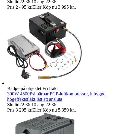
Sluttid
22:36
10 aug 22:36
.
Pris:
2 495 kr
,
Eller Köp nu
3 995 kr
,
.
Badge på objektet:
Fri frakt
300W 4500Psi bärbar PCP-luftkompressor, inbyggd
högeffektsfläkt,lätt att ansluta
Sluttid
22:36
10 aug 22:36
.
Pris:
3 295 kr
,
Eller Köp nu
5 359 kr
,
.