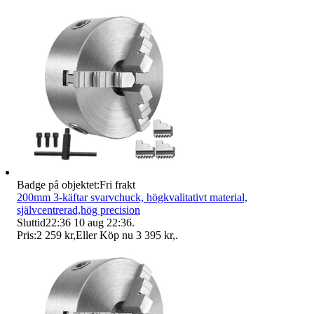
Badge på objektet:
Fri frakt
200mm 3-käftar svarvchuck, högkvalitativt material,
självcentrerad,hög precision
Sluttid
22:36
10 aug 22:36
.
Pris:
2 259 kr
,
Eller Köp nu
3 395 kr
,
.