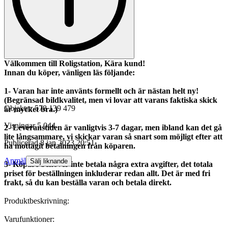
Välkommen till Roligstation, Kära kund!
Innan du köper, vänligen läs följande:
1- Varan har inte använts formellt och är nästan helt ny!
(Begränsad bildkvalitet
,
men vi lovar att varans faktiska skick
Objektnr
578 139 479
är mycket bra.)
Visningar
5 044
2- Leveranstiden är vanligtvis 3-7 dagar, men ibland kan det gå
lite långsammare, vi skickar varan så snart som möjligt efter att
Publicerad
8 jan 2023 20:51
ha mottagit betalningen från köparen.
Anmäl
Sälj liknande
3- Köpare behöver inte betala några extra avgifter, det totala
priset för beställningen inkluderar redan allt. Det är med fri
frakt, så du kan beställa varan och betala direkt.
Produktbeskrivning:
Varufunktioner: