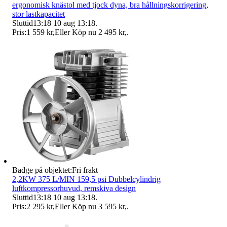
ergonomisk knästol med tjock dyna, bra hållningskorrigering,
stor lastkapacitet
Sluttid
13:18
10 aug 13:18
.
Pris:
1 559 kr
,
Eller Köp nu
2 495 kr
,
.
Badge på objektet:
Fri frakt
2,2KW 375 L/MIN 159,5 psi Dubbelcylindrig
luftkompressorhuvud, remskiva design
Sluttid
13:18
10 aug 13:18
.
Pris:
2 295 kr
,
Eller Köp nu
3 595 kr
,
.