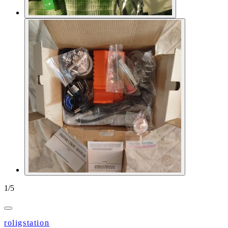
1
/
5
roligstation