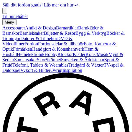
Sälj ditt fordon gratis! Läs mer om hur ->
Till innehållet
Meny
Accessoarer
Antikt & Design
Barnartiklar
Barnkläder &
Barnskor
Barnleksaker
Biljetter & Resor
Bygg & Verktyg
Böcker &
Tidningar
Datorer & Tillbehör
DVD &
Videofilmer
Fordon
Fordonsdelar & tillbehör
Foto, Kameror &
Optik
Frimärken
Handgjort & Konsthantverk
Hem &
Hushåll
Hemelektronik
Hobby
Klockor
Kläder
Konst
Musik
Mynt &
Sedlar
Samlarsaker
Skor
Skönhet
Smycken & Ädelstenar
Sport &
Fritid
Telefoni, Tablets & Wearables
Trädgård & Växter
TV-spel &
Datorspel
Vykort & Bilder
Övrigt
Inspiration