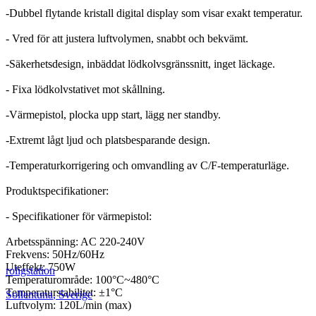
-Dubbel flytande kristall digital display som visar exakt temperatur.
- Vred för att justera luftvolymen, snabbt och bekvämt.
-Säkerhetsdesign, inbäddat lödkolvsgränssnitt, inget läckage.
- Fixa lödkolvstativet mot skållning.
-Värmepistol, plocka upp start, lägg ner standby.
-Extremt lågt ljud och platsbesparande design.
-Temperaturkorrigering och omvandling av C/F-temperaturläge.
Produktspecifikationer:
- Specifikationer för värmepistol:
Arbetsspänning: AC 220-240V
Frekvens: 50Hz/60Hz
Uteffekt: 750W
roligstation
Temperaturområde: 100°C~480°C
Temperaturstabilitet: ±1°C
Sollentuna
,
Sverige
Luftvolym: 120L/min (max)