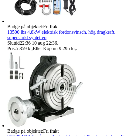
Badge på objektet:
Fri frakt
13500 lbs 4,8kW elektrisk fordonsvinsch, hög dragkraft,
superstarkt syntetrep
Sluttid
22:36
10 aug 22:36
.
Pris:
5 859 kr
,
Eller Köp nu
9 295 kr
,
.
Badge på objektet:
Fri frakt