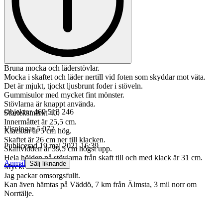
Bruna mocka och läderstövlar.
Mocka i skaftet och läder nertill vid foten som skyddar mot väta.
Det är mjukt, tjockt ljusbrunt foder i stöveln.
Gummisulor med mycket fint mönster.
Stövlarna är knappt använda.
Objektnr
469 513 246
Storleksmärkt 40.
Innermåttet är 25,5 cm.
Visningar
5 072
Klacken är 5 cm hög.
Skaftet är 26 cm ner till klacken.
Publicerad
19 maj 2021 16:39
Skaftvidden är 39,5 cm högst upp.
Hela höjden på stövlarna från skaft till och med klack är 31 cm.
Anmäl
Sälj liknande
Mycket fint skick.
Jag packar omsorgsfullt.
Kan även hämtas på Väddö, 7 km från Älmsta, 3 mil norr om
Norrtälje.