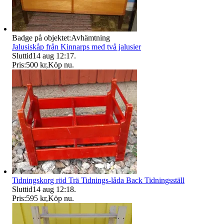
Badge på objektet:
Avhämtning
Jalusiskåp från Kinnarps med två jalusier
Sluttid
14 aug 12:17
.
Pris:
500 kr
,
Köp nu
.
Tidningskorg röd Trä Tidnings-låda Back Tidningsställ
Sluttid
14 aug 12:18
.
Pris:
595 kr
,
Köp nu
.