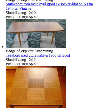
Sminkbord rosa hylla byrå gjord av sockerlådor SSA i trä
1940-tal Vintage
Sluttid
14 aug 12:10
.
Pris:
2 550 kr
,
Köp nu
.
Badge på objektet:
Avhämtning
Teakbord med utdragsskiva 1960-tal Bord
Sluttid
14 aug 12:12
.
Pris:
3 500 kr
,
Köp nu
.