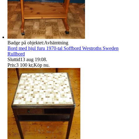
Badge på objektet:
Avhämtning
Bord med hjul furu 1970-tal Soffbord Westroths Sweden
Rullbord
Sluttid
13 aug 19:08
.
Pris:
3 100 kr
,
Köp nu
.