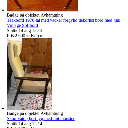
Badge på objektet:
Avhämtning
Teakbord 1970-tal med vacker förgylld dekorlist bord med hjul
Vintage Soffbord
Sluttid
14 aug 12:13
.
Pris:
2 600 kr
,
Köp nu
.
Badge på objektet:
Avhämtning
Skön Fåtölj ljust tyg med fint mönster
Sluttid
14 aug 12:14
.