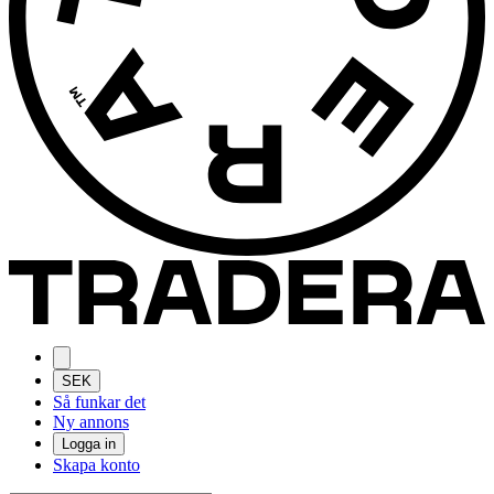
SEK
Så funkar det
Ny annons
Logga in
Skapa konto