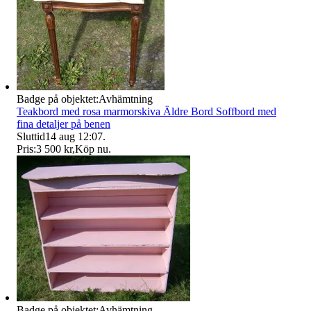
Badge på objektet:
Avhämtning
Teakbord med rosa marmorskiva Äldre Bord Soffbord med
fina detaljer på benen
Sluttid
14 aug 12:07
.
Pris:
3 500 kr
,
Köp nu
.
Badge på objektet:
Avhämtning