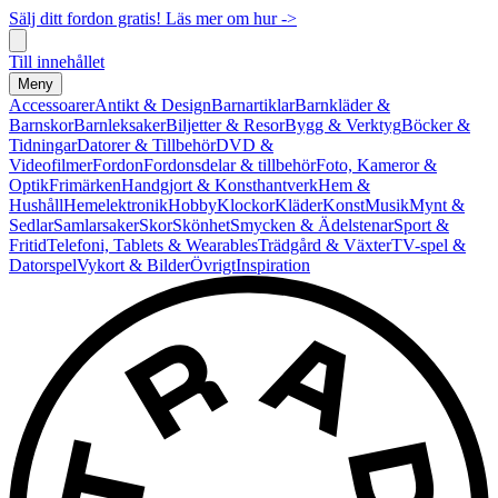
Sälj ditt fordon gratis! Läs mer om hur ->
Till innehållet
Meny
Accessoarer
Antikt & Design
Barnartiklar
Barnkläder &
Barnskor
Barnleksaker
Biljetter & Resor
Bygg & Verktyg
Böcker &
Tidningar
Datorer & Tillbehör
DVD &
Videofilmer
Fordon
Fordonsdelar & tillbehör
Foto, Kameror &
Optik
Frimärken
Handgjort & Konsthantverk
Hem &
Hushåll
Hemelektronik
Hobby
Klockor
Kläder
Konst
Musik
Mynt &
Sedlar
Samlarsaker
Skor
Skönhet
Smycken & Ädelstenar
Sport &
Fritid
Telefoni, Tablets & Wearables
Trädgård & Växter
TV-spel &
Datorspel
Vykort & Bilder
Övrigt
Inspiration