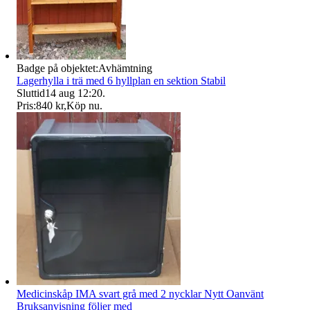
Badge på objektet:
Avhämtning
Lagerhylla i trä med 6 hyllplan en sektion Stabil
Sluttid
14 aug 12:20
.
Pris:
840 kr
,
Köp nu
.
Medicinskåp IMA svart grå med 2 nycklar Nytt Oanvänt
Bruksanvisning följer med