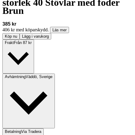
storlek 40 Stövlar med foder
Brun
385 kr
406 kr med köparskydd.
Läs mer
Köp nu
Lägg i varukorg
Frakt
Från 87 kr
Avhämtning
Väddö, Sverige
Betalning
Via Tradera