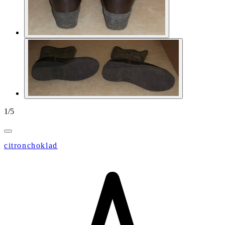
1
/
5
citronchoklad