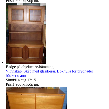
Pris:
1 500 kr
,
Köp nu
.
Badge på objektet:
Avhämtning
Vitrinskåp, Skåp med glasdörrar. Bokhylla för prydnader
böcker o annat
Sluttid
14 aug 12:15
.
Pris:
1 900 kr
,
Köp nu
.