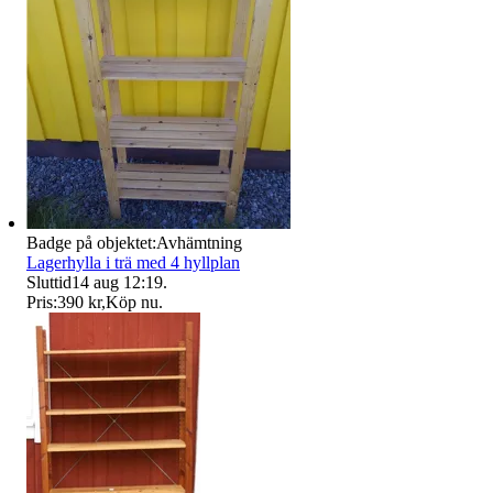
Badge på objektet:
Avhämtning
Lagerhylla i trä med 4 hyllplan
Sluttid
14 aug 12:19
.
Pris:
390 kr
,
Köp nu
.