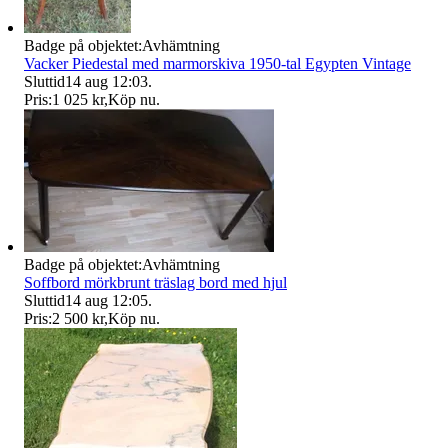
Badge på objektet:
Avhämtning
Vacker Piedestal med marmorskiva 1950-tal Egypten Vintage
Sluttid
14 aug 12:03
.
Pris:
1 025 kr
,
Köp nu
.
Badge på objektet:
Avhämtning
Soffbord mörkbrunt träslag bord med hjul
Sluttid
14 aug 12:05
.
Pris:
2 500 kr
,
Köp nu
.