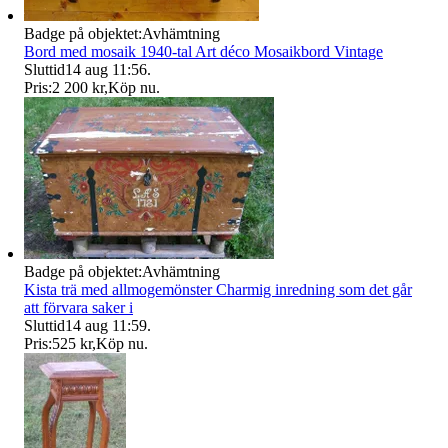
Badge på objektet:
Avhämtning
Bord med mosaik 1940-tal Art déco Mosaikbord Vintage
Sluttid
14 aug 11:56
.
Pris:
2 200 kr
,
Köp nu
.
Badge på objektet:
Avhämtning
Kista trä med allmogemönster Charmig inredning som det går
att förvara saker i
Sluttid
14 aug 11:59
.
Pris:
525 kr
,
Köp nu
.