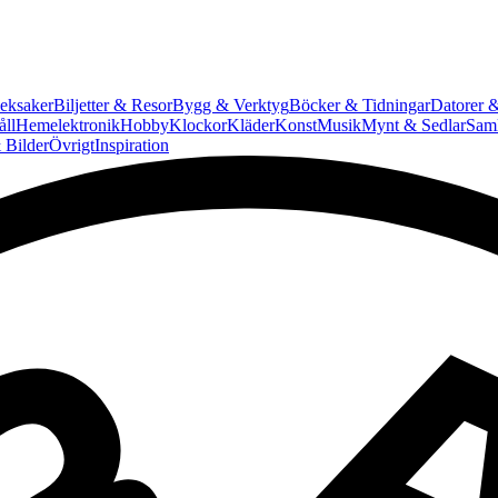
eksaker
Biljetter & Resor
Bygg & Verktyg
Böcker & Tidningar
Datorer &
ll
Hemelektronik
Hobby
Klockor
Kläder
Konst
Musik
Mynt & Sedlar
Saml
 Bilder
Övrigt
Inspiration