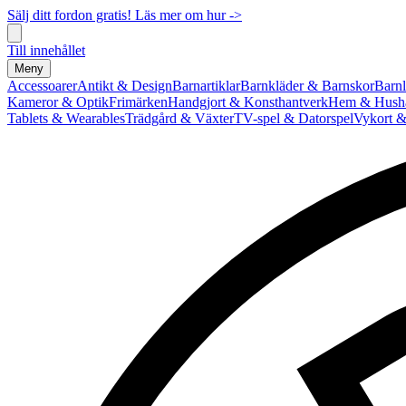
Sälj ditt fordon gratis! Läs mer om hur ->
Till innehållet
Meny
Accessoarer
Antikt & Design
Barnartiklar
Barnkläder & Barnskor
Barnl
Kameror & Optik
Frimärken
Handgjort & Konsthantverk
Hem & Hushå
Tablets & Wearables
Trädgård & Växter
TV-spel & Datorspel
Vykort &