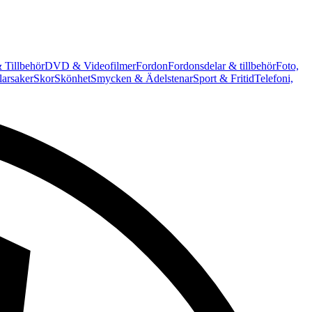
 Tillbehör
DVD & Videofilmer
Fordon
Fordonsdelar & tillbehör
Foto,
arsaker
Skor
Skönhet
Smycken & Ädelstenar
Sport & Fritid
Telefoni,