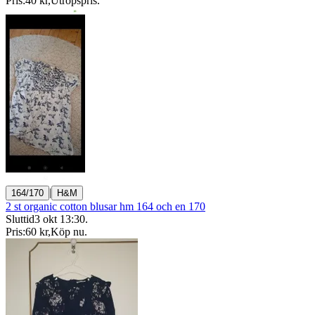
Pris:
40 kr
,
Utropspris
.
|
164/170
H&M
2 st organic cotton blusar hm 164 och en 170
Sluttid
3 okt 13:30
.
Pris:
60 kr
,
Köp nu
.