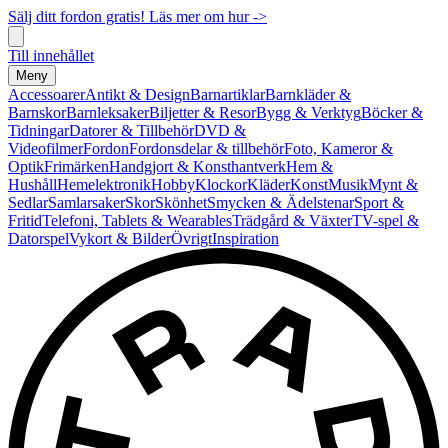
Sälj ditt fordon gratis! Läs mer om hur ->
Till innehållet
Meny
Accessoarer
Antikt & Design
Barnartiklar
Barnkläder &
Barnskor
Barnleksaker
Biljetter & Resor
Bygg & Verktyg
Böcker &
Tidningar
Datorer & Tillbehör
DVD &
Videofilmer
Fordon
Fordonsdelar & tillbehör
Foto, Kameror &
Optik
Frimärken
Handgjort & Konsthantverk
Hem &
Hushåll
Hemelektronik
Hobby
Klockor
Kläder
Konst
Musik
Mynt &
Sedlar
Samlarsaker
Skor
Skönhet
Smycken & Ädelstenar
Sport &
Fritid
Telefoni, Tablets & Wearables
Trädgård & Växter
TV-spel &
Datorspel
Vykort & Bilder
Övrigt
Inspiration