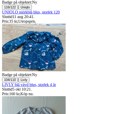
Badge på objektet:
Ny
|
116/122
Uniqlo
UNIQLO mörkblå blus, storlek 120
Sluttid
11 aug 20:41
.
Pris:
35 kr
,
Utropspris
.
Badge på objektet:
Ny
|
104/110
Livly
LIVLY blå vävd blus, storlek 4 år
Sluttid
5 okt 10:21
.
Pris:
160 kr
,
Köp nu
.