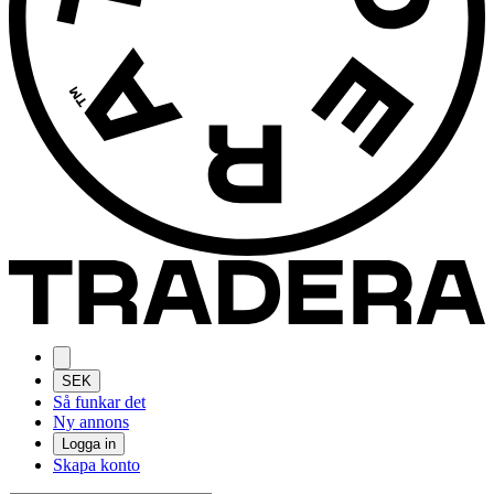
SEK
Så funkar det
Ny annons
Logga in
Skapa konto