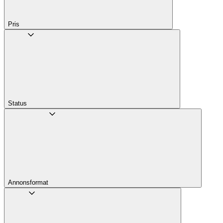
Pris
Status
Annons­format