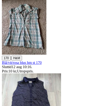
|
170
H&M
Blå/vit/rosa blus hm st 170
Sluttid
12 aug 10:16
.
Pris:
10 kr
,
Utropspris
.