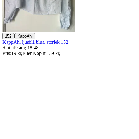
|
152
KappAhl
KappAhl ljusblå blus, storlek 152
Sluttid
9 aug 18:48
.
Pris:
19 kr
,
Eller Köp nu
39 kr
,
.