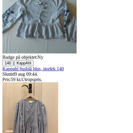
Badge på objektet:
Ny
|
140
KappAhl
Kappahl ljusblå blus, storlek 140
Sluttid
9 aug 09:44
.
Pris:
59 kr
,
Utropspris
.