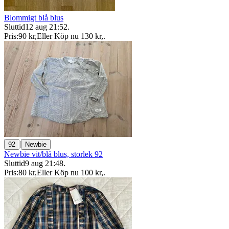
Blommigt blå blus
Sluttid
12 aug 21:52
.
Pris:
90 kr
,
Eller Köp nu
130 kr
,
.
|
92
Newbie
Newbie vit/blå blus, storlek 92
Sluttid
9 aug 21:48
.
Pris:
80 kr
,
Eller Köp nu
100 kr
,
.