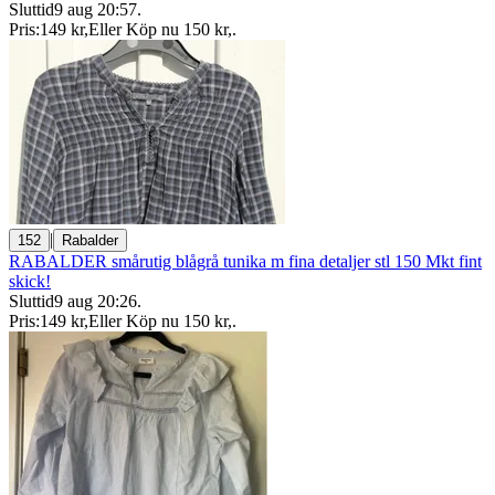
Sluttid
9 aug 20:57
.
Pris:
149 kr
,
Eller Köp nu
150 kr
,
.
|
152
Rabalder
RABALDER smårutig blågrå tunika m fina detaljer stl 150 Mkt fint
skick!
Sluttid
9 aug 20:26
.
Pris:
149 kr
,
Eller Köp nu
150 kr
,
.