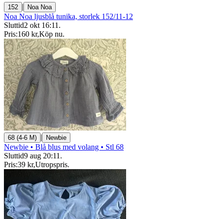
|
152
Noa Noa
Noa Noa ljusblå tunika, storlek 152/11-12
Sluttid
2 okt 16:11
.
Pris:
160 kr
,
Köp nu
.
|
68 (4-6 M)
Newbie
Newbie • Blå blus med volang • Stl 68
Sluttid
9 aug 20:11
.
Pris:
39 kr
,
Utropspris
.