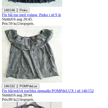
|
140/146
Pinko
Fin blå top med volang, Pinko i stl 9 år
Sluttid
16 aug 20:45
.
Pris:
59 kr
,
Utropspris
.
|
146/152
POMPdeLux
Fin blå/grå/vit top/blus singualla POMPdeLUX i stl 146/152
Sluttid
16 aug 20:44
.
Pris:
89 kr
,
Utropspris
.