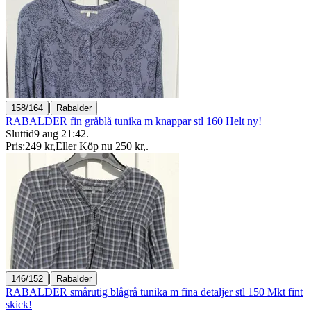
|
158/164
Rabalder
RABALDER fin gråblå tunika m knappar stl 160 Helt ny!
Sluttid
9 aug 21:42
.
Pris:
249 kr
,
Eller Köp nu
250 kr
,
.
|
146/152
Rabalder
RABALDER smårutig blågrå tunika m fina detaljer stl 150 Mkt fint
skick!