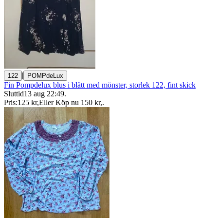
|
122
POMPdeLux
Fin Pompdelux blus i blått med mönster, storlek 122, fint skick
Sluttid
13 aug 22:49
.
Pris:
125 kr
,
Eller Köp nu
150 kr
,
.