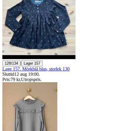
|
128/134
Lager 157
Lage 157. Mörkblå blus, storlek 130
Sluttid
12 aug 19:00
.
Pris:
79 kr
,
Utropspris
.