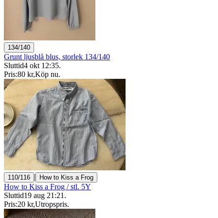
134/140
Grunt ljusblå blus, storlek 134/140
Sluttid
4 okt 12:35
.
Pris:
80 kr
,
Köp nu
.
|
110/116
How to Kiss a Frog
How to Kiss a Frog / stl. 5Y
Sluttid
19 aug 21:21
.
Pris:
20 kr
,
Utropspris
.