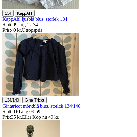
|
134
KappAhl
KappAhl ljusblå blus, storlek 134
Sluttid
9 aug 12:34
.
Pris:
40 kr
,
Utropspris
.
|
134/140
Gina Tricot
Ginatricot mörkblå blus, storlek 134/140
Sluttid
10 aug 09:59
.
Pris:
35 kr
,
Eller Köp nu
49 kr
,
.