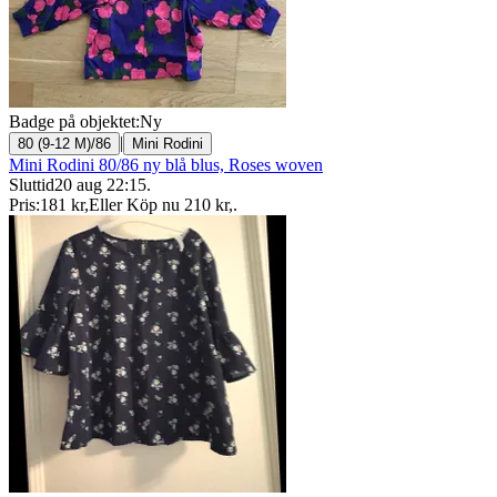
Badge på objektet:
Ny
|
80 (9-12 M)/86
Mini Rodini
Mini Rodini 80/86 ny blå blus, Roses woven
Sluttid
20 aug 22:15
.
Pris:
181 kr
,
Eller Köp nu
210 kr
,
.