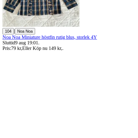
|
104
Noa Noa
Noa Noa Miniature höstfin rutig blus, storlek 4Y
Sluttid
9 aug 19:01
.
Pris:
79 kr
,
Eller Köp nu
149 kr
,
.