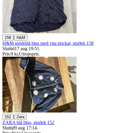
|
158
H&M
H&M mörkblå blus med vita prickar, storlek 158
Sluttid
17 aug 19:51
.
Pris:
9 kr
,
Utropspris
.
|
152
Zara
ZARA blå blus, storlek 152
Sluttid
9 aug 17:14
.