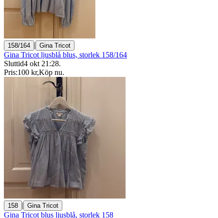
|
158/164
Gina Tricot
Gina Tricot ljusblå blus, storlek 158/164
Sluttid
4 okt 21:28
.
Pris:
100 kr
,
Köp nu
.
|
158
Gina Tricot
Gina Tricot blus ljusblå, storlek 158