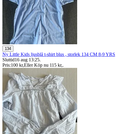
134
Ny Little Kids ljusblå t-shirt blus , storlek 134 CM 8-9 YRS
Sluttid
16 aug 13:25
.
Pris:
100 kr
,
Eller Köp nu
115 kr
,
.