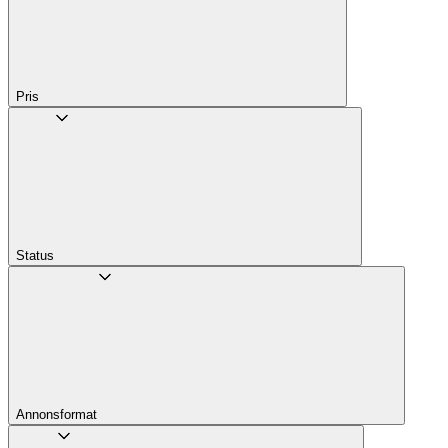
Pris
Status
Annons­format