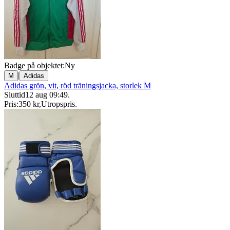
Badge på objektet:
Ny
|
M
Adidas
Adidas grön, vit, röd träningsjacka, storlek M
Sluttid
12 aug 09:49
.
Pris:
350 kr
,
Utropspris
.