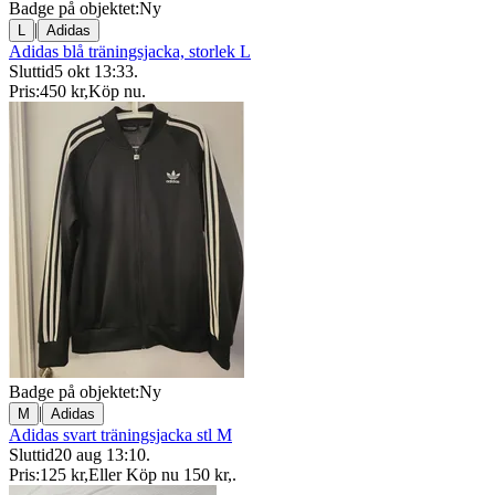
Badge på objektet:
Ny
|
L
Adidas
Adidas blå träningsjacka, storlek L
Sluttid
5 okt 13:33
.
Pris:
450 kr
,
Köp nu
.
Badge på objektet:
Ny
|
M
Adidas
Adidas svart träningsjacka stl M
Sluttid
20 aug 13:10
.
Pris:
125 kr
,
Eller Köp nu
150 kr
,
.