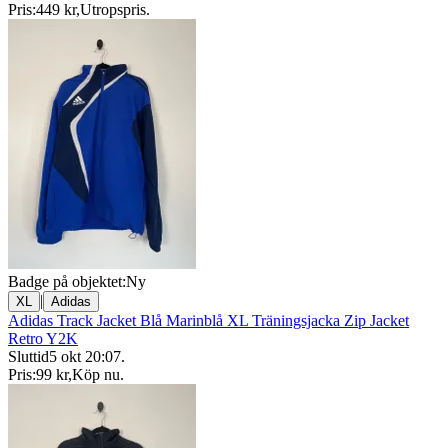
Pris:
449 kr
,
Utropspris
.
Badge på objektet:
Ny
|
XL
Adidas
Adidas Track Jacket Blå Marinblå XL Träningsjacka Zip Jacket
Retro Y2K
Sluttid
5 okt 20:07
.
Pris:
99 kr
,
Köp nu
.