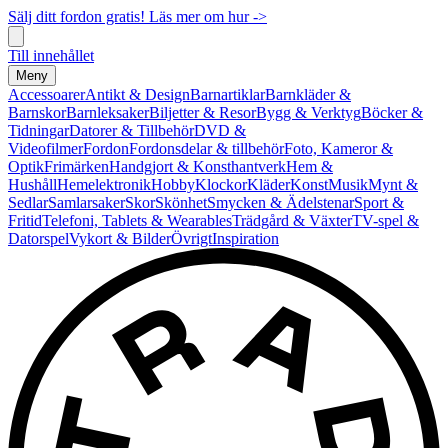
Sälj ditt fordon gratis! Läs mer om hur ->
Till innehållet
Meny
Accessoarer
Antikt & Design
Barnartiklar
Barnkläder &
Barnskor
Barnleksaker
Biljetter & Resor
Bygg & Verktyg
Böcker &
Tidningar
Datorer & Tillbehör
DVD &
Videofilmer
Fordon
Fordonsdelar & tillbehör
Foto, Kameror &
Optik
Frimärken
Handgjort & Konsthantverk
Hem &
Hushåll
Hemelektronik
Hobby
Klockor
Kläder
Konst
Musik
Mynt &
Sedlar
Samlarsaker
Skor
Skönhet
Smycken & Ädelstenar
Sport &
Fritid
Telefoni, Tablets & Wearables
Trädgård & Växter
TV-spel &
Datorspel
Vykort & Bilder
Övrigt
Inspiration