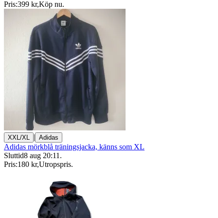
Pris:
399 kr
,
Köp nu
.
|
XXL/XL
Adidas
Adidas mörkblå träningsjacka, känns som XL
Sluttid
8 aug 20:11
.
Pris:
180 kr
,
Utropspris
.