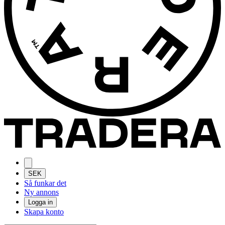
SEK
Så funkar det
Ny annons
Logga in
Skapa konto