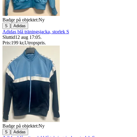
Badge på objektet:
Ny
|
S
Adidas
Adidas blå träningsjacka, storlek S
Sluttid
12 aug 17:05
.
Pris:
199 kr
,
Utropspris
.
Badge på objektet:
Ny
|
S
Adidas