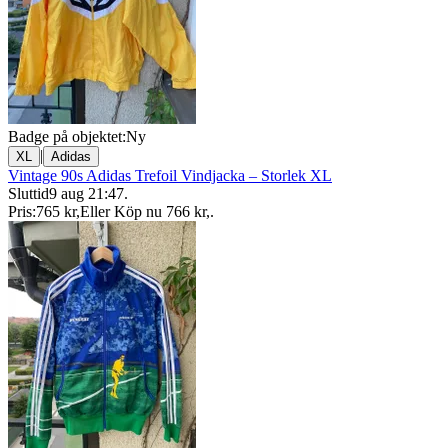
Badge på objektet:
Ny
|
XL
Adidas
Vintage 90s Adidas Trefoil Vindjacka – Storlek XL
Sluttid
9 aug 21:47
.
Pris:
765 kr
,
Eller Köp nu
766 kr
,
.