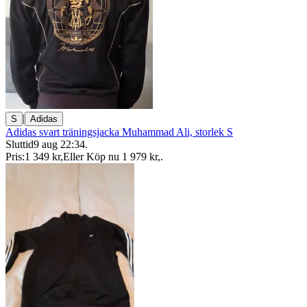
|
S
Adidas
Adidas svart träningsjacka Muhammad Ali, storlek S
Sluttid
9 aug 22:34
.
Pris:
1 349 kr
,
Eller Köp nu
1 979 kr
,
.