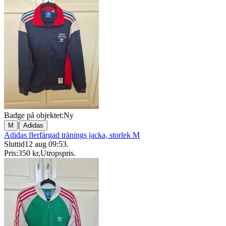
Badge på objektet:
Ny
|
M
Adidas
Adidas flerfärgad tränings jacka, storlek M
Sluttid
12 aug 09:53
.
Pris:
350 kr
,
Utropspris
.