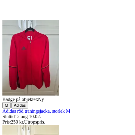
Badge på objektet:
Ny
|
M
Adidas
Adidas röd träningsjacka, storlek M
Sluttid
12 aug 10:02
.
Pris:
250 kr
,
Utropspris
.