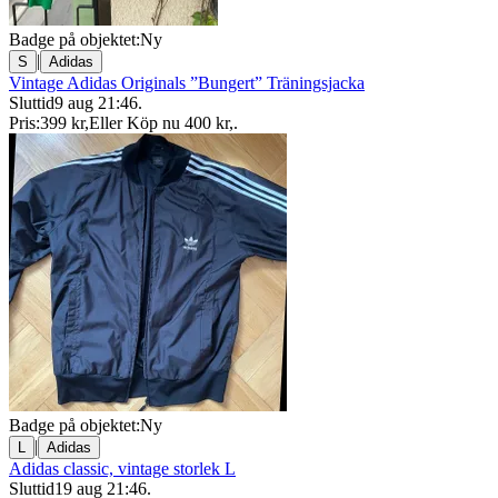
Badge på objektet:
Ny
|
S
Adidas
Vintage Adidas Originals ”Bungert” Träningsjacka
Sluttid
9 aug 21:46
.
Pris:
399 kr
,
Eller Köp nu
400 kr
,
.
Badge på objektet:
Ny
|
L
Adidas
Adidas classic, vintage storlek L
Sluttid
19 aug 21:46
.