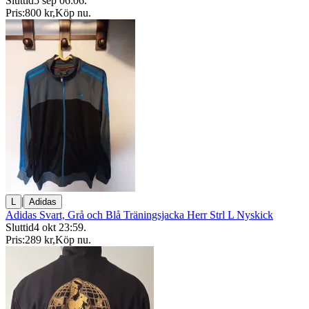
Sluttid
5 sep 06:06
.
Pris:
800 kr
,
Köp nu
.
|
L
Adidas
Adidas Svart, Grå och Blå Träningsjacka Herr Strl L Nyskick
Sluttid
4 okt 23:59
.
Pris:
289 kr
,
Köp nu
.