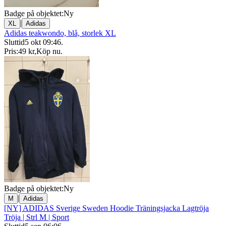
Badge på objektet:
Ny
|
XL
Adidas
Adidas teakwondo, blå, storlek XL
Sluttid
5 okt 09:46
.
Pris:
49 kr
,
Köp nu
.
Badge på objektet:
Ny
|
M
Adidas
[NY] ADIDAS Sverige Sweden Hoodie Träningsjacka Lagtröja
Tröja | Strl M | Sport