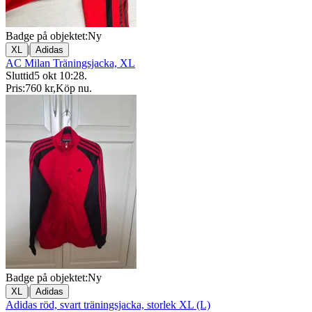
Badge på objektet:
Ny
|
XL
Adidas
AC Milan Träningsjacka, XL
Sluttid
5 okt 10:28
.
Pris:
760 kr
,
Köp nu
.
Badge på objektet:
Ny
|
XL
Adidas
Adidas röd, svart träningsjacka, storlek XL (L)