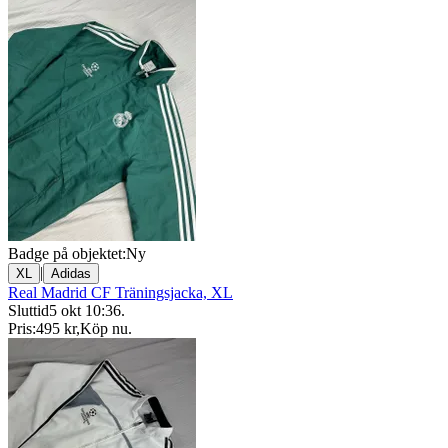
Badge på objektet:
Ny
|
XL
Adidas
Real Madrid CF Träningsjacka, XL
Sluttid
5 okt 10:36
.
Pris:
495 kr
,
Köp nu
.