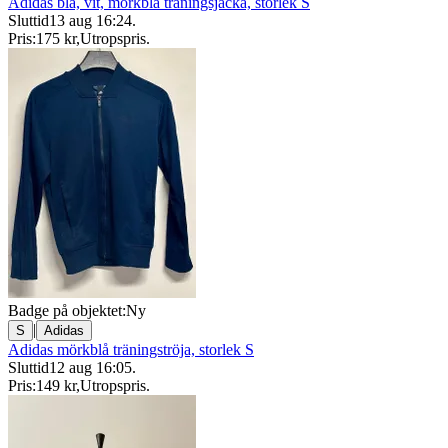
Adidas blå, vit, mörkblå träningsjacka, storlek S
Sluttid
13 aug 16:24
.
Pris:
175 kr
,
Utropspris
.
Badge på objektet:
Ny
|
S
Adidas
Adidas mörkblå träningströja, storlek S
Sluttid
12 aug 16:05
.
Pris:
149 kr
,
Utropspris
.