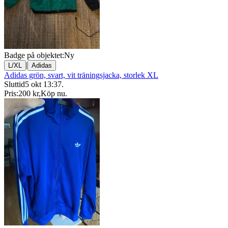
Badge på objektet:
Ny
|
L/XL
Adidas
Adidas grön, svart, vit träningsjacka, storlek XL
Sluttid
5 okt 13:37
.
Pris:
200 kr
,
Köp nu
.