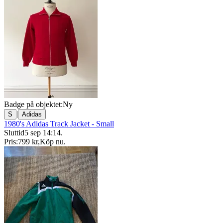
Badge på objektet:
Ny
|
S
Adidas
1980's Adidas Track Jacket - Small
Sluttid
5 sep 14:14
.
Pris:
799 kr
,
Köp nu
.