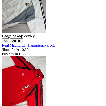
Badge på objektet:
Ny
|
XL
Adidas
Real Madrid CF Träningsjacka, XL
Sluttid
5 okt 10:36
.
Pris:
530 kr
,
Köp nu
.