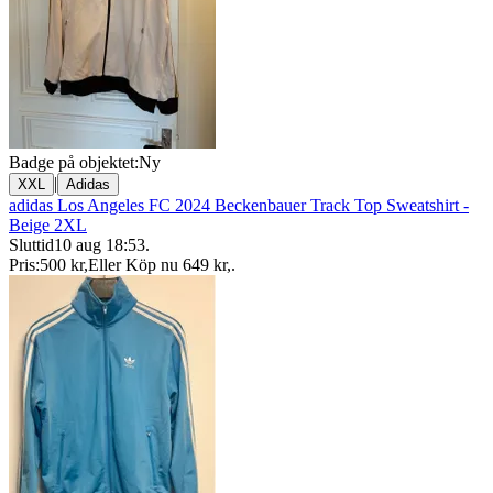
Badge på objektet:
Ny
|
XXL
Adidas
adidas Los Angeles FC 2024 Beckenbauer Track Top Sweatshirt -
Beige 2XL
Sluttid
10 aug 18:53
.
Pris:
500 kr
,
Eller Köp nu
649 kr
,
.