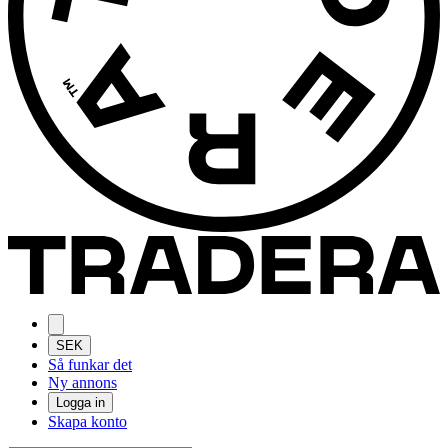
SEK
Så funkar det
Ny annons
Logga in
Skapa konto