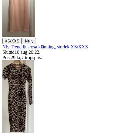
|
XS/XXS
Nelly
Nly Trend ljusrosa klänning, storlek XS/XXS
Sluttid
10 aug 20:22
.
Pris:
29 kr
,
Utropspris
.