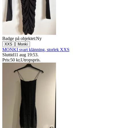
Badge på objektet:
Ny
|
XXS
Monki
MONKI svart klänning, storlek XXS
Sluttid
11 aug 19:53
.
Pris:
50 kr
,
Utropspris
.