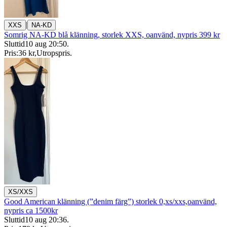
|
XXS
NA-KD
Somrig NA-KD blå klänning, storlek XXS, oanvänd, nypris 399 kr
Sluttid
10 aug 20:50
.
Pris:
36 kr
,
Utropspris
.
XS/XXS
Good American klänning (”denim färg”) storlek 0,xs/xxs,oanvänd,
nypris ca 1500kr
Sluttid
10 aug 20:36
.