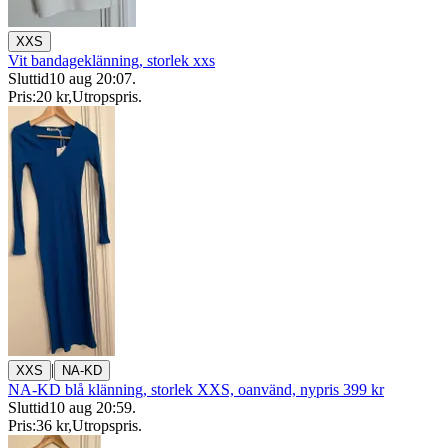
XXS
Vit bandageklänning, storlek xxs
Sluttid
10 aug 20:07
.
Pris:
20 kr
,
Utropspris
.
|
XXS
NA-KD
NA-KD blå klänning, storlek XXS, oanvänd, nypris 399 kr
Sluttid
10 aug 20:59
.
Pris:
36 kr
,
Utropspris
.