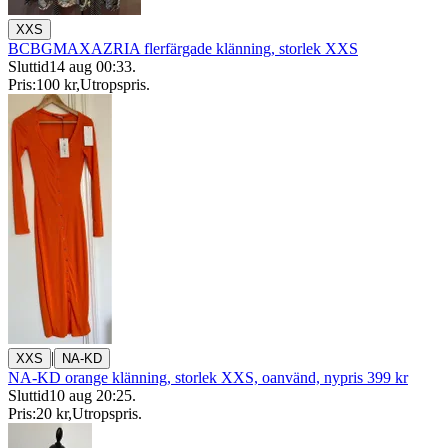
XXS
BCBGMAXAZRIA flerfärgade klänning, storlek XXS
Sluttid
14 aug 00:33
.
Pris:
100 kr
,
Utropspris
.
|
XXS
NA-KD
NA-KD orange klänning, storlek XXS, oanvänd, nypris 399 kr
Sluttid
10 aug 20:25
.
Pris:
20 kr
,
Utropspris
.