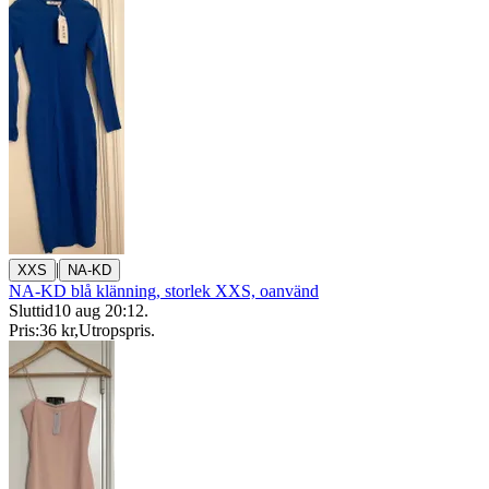
|
XXS
NA-KD
NA-KD blå klänning, storlek XXS, oanvänd
Sluttid
10 aug 20:12
.
Pris:
36 kr
,
Utropspris
.