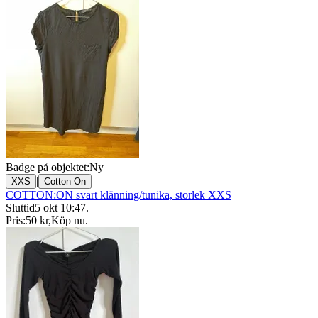
Badge på objektet:
Ny
|
XXS
Cotton On
COTTON:ON svart klänning/tunika, storlek XXS
Sluttid
5 okt 10:47
.
Pris:
50 kr
,
Köp nu
.