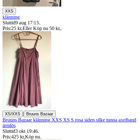
XXS
klänning
Sluttid
9 aug 17:13
.
Pris:
25 kr
,
Eller Köp nu
50 kr
,
.
|
XS/XXS
Bruuns Bazaar
Bruuns Bazaar klänning XXS XS S rosa siden silke tunna axelband
ärmlös
Sluttid
3 okt 19:46
.
Pris:
425 kr
,
Köp nu
.