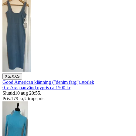
XS/XXS
Good American klänning (”denim färg”),storlek
0,xs/xxs,oanvänd,nypris ca 1500 kr
Sluttid
10 aug 20:55
.
Pris:
179 kr
,
Utropspris
.