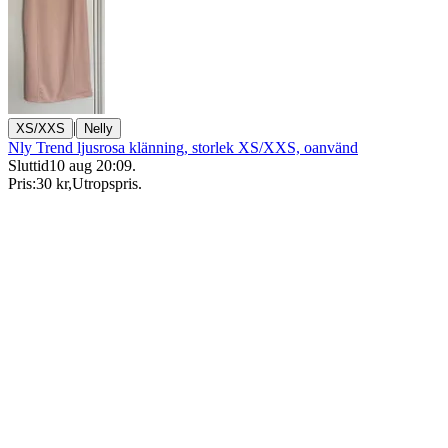
|
XS/XXS
Nelly
Nly Trend ljusrosa klänning, storlek XS/XXS, oanvänd
Sluttid
10 aug 20:09
.
Pris:
30 kr
,
Utropspris
.