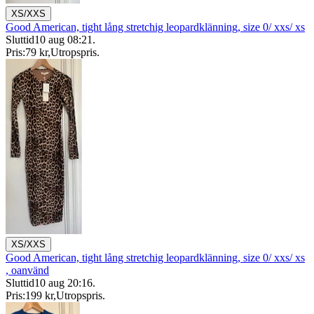
XS/XXS
Good American, tight lång stretchig leopardklänning, size 0/ xxs/ xs
Sluttid
10 aug 08:21
.
Pris:
79 kr
,
Utropspris
.
XS/XXS
Good American, tight lång stretchig leopardklänning, size 0/ xxs/ xs
, oanvänd
Sluttid
10 aug 20:16
.
Pris:
199 kr
,
Utropspris
.