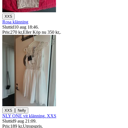
XXS
Rosa klänning
Sluttid
10 aug 18:46
.
Pris:
270 kr
,
Eller Köp nu
350 kr
,
.
|
XXS
Nelly
NLY ONE vit klänning. XXS
Sluttid
9 aug 21:09
.
Pris:
189 kr
,
Utropspris
.