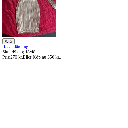
XXS
Rosa klänning
Sluttid
9 aug 18:48
.
Pris:
270 kr
,
Eller Köp nu
350 kr
,
.