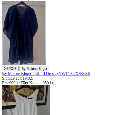
|
XS/XXS
By Malene Birger
By Malene Birger Philanfi Dress, (NWT) 32/XS/XXS
Sluttid
9 aug 19:32
.
Pris:
900 kr
,
Eller Köp nu
950 kr
,
.