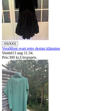
XS/XXS
VeraMont svart retro design klänning
Sluttid
13 aug 11:34
.
Pris:
300 kr
,
Utropspris
.