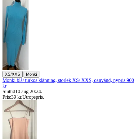
|
XS/XXS
Monki
Monki blå/ turkos klänning, storlek XS/ XXS, oanvänd, nypris 900
kr
Sluttid
10 aug 20:24
.
Pris:
39 kr
,
Utropspris
.