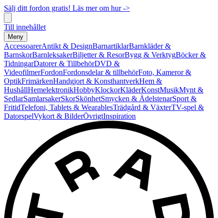
Sälj ditt fordon gratis! Läs mer om hur ->
Till innehållet
Meny
Accessoarer
Antikt & Design
Barnartiklar
Barnkläder &
Barnskor
Barnleksaker
Biljetter & Resor
Bygg & Verktyg
Böcker &
Tidningar
Datorer & Tillbehör
DVD &
Videofilmer
Fordon
Fordonsdelar & tillbehör
Foto, Kameror &
Optik
Frimärken
Handgjort & Konsthantverk
Hem &
Hushåll
Hemelektronik
Hobby
Klockor
Kläder
Konst
Musik
Mynt &
Sedlar
Samlarsaker
Skor
Skönhet
Smycken & Ädelstenar
Sport &
Fritid
Telefoni, Tablets & Wearables
Trädgård & Växter
TV-spel &
Datorspel
Vykort & Bilder
Övrigt
Inspiration