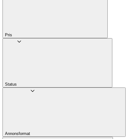
Pris
Status
Annons­format