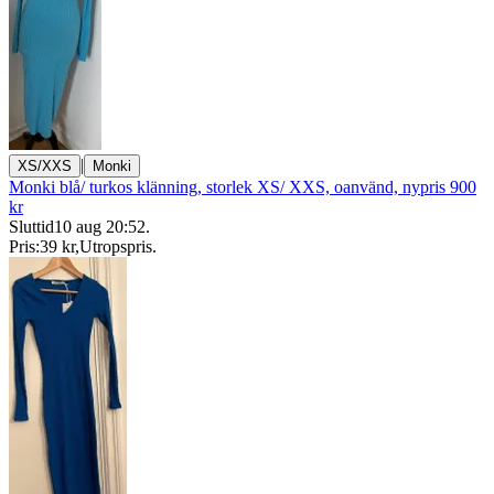
|
XS/XXS
Monki
Monki blå/ turkos klänning, storlek XS/ XXS, oanvänd, nypris 900
kr
Sluttid
10 aug 20:52
.
Pris:
39 kr
,
Utropspris
.