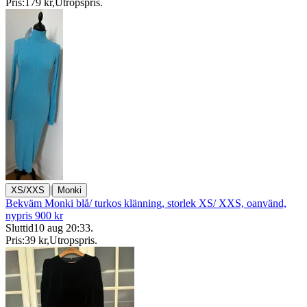
Pris:
179 kr
,
Utropspris
.
|
XS/XXS
Monki
Bekväm Monki blå/ turkos klänning, storlek XS/ XXS, oanvänd,
nypris 900 kr
Sluttid
10 aug 20:33
.
Pris:
39 kr
,
Utropspris
.