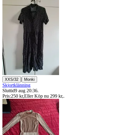
|
XXS/32
Monki
Skjortklänning
Sluttid
9 aug 20:36
.
Pris:
250 kr
,
Eller Köp nu
299 kr
,
.