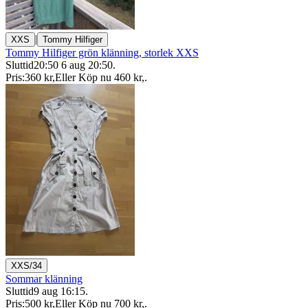
|
XXS
Tommy Hilfiger
Tommy Hilfiger grön klänning, storlek XXS
Sluttid
20:50
6 aug 20:50
.
Pris:
360 kr
,
Eller Köp nu
460 kr
,
.
XXS/34
Sommar klänning
Sluttid
9 aug 16:15
.
Pris:
500 kr
,
Eller Köp nu
700 kr
,
.