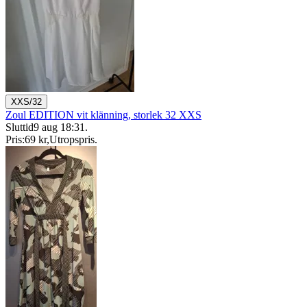
XXS/32
Zoul EDITION vit klänning, storlek 32 XXS
Sluttid
9 aug 18:31
.
Pris:
69 kr
,
Utropspris
.