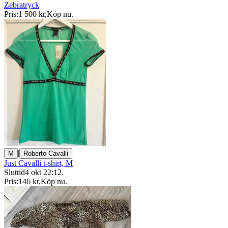
Zebratryck
Pris:
1 500 kr
,
Köp nu
.
|
M
Roberto Cavalli
Just Cavalli t-shirt, M
Sluttid
4 okt 22:12
.
Pris:
146 kr
,
Köp nu
.