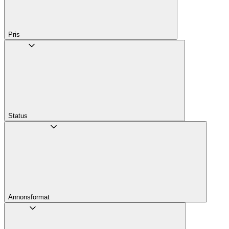
Pris
Status
Annons­format