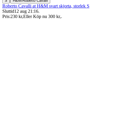
|
S
H&M/Roberto Cavalli
Roberto Cavalli at H&M svart skjorta, storlek S
Sluttid
12 aug 21:16
.
Pris:
230 kr
,
Eller Köp nu
300 kr
,
.