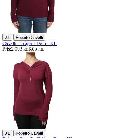
|
XL
Roberto Cavalli
Cavalli - Tröjor - Dam - XL
Pris:
2 993 kr
,
Köp nu
.
|
XL
Roberto Cavalli