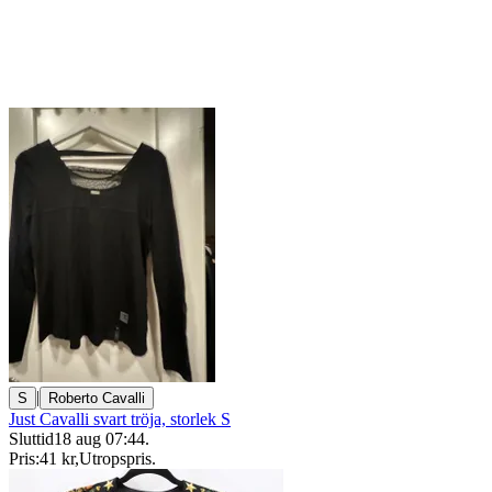
|
S
Roberto Cavalli
Just Cavalli svart tröja, storlek S
Sluttid
18 aug 07:44
.
Pris:
41 kr
,
Utropspris
.