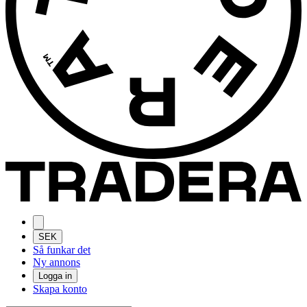
SEK
Så funkar det
Ny annons
Logga in
Skapa konto