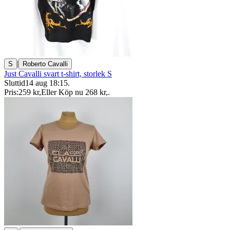
|
S
Roberto Cavalli
Just Cavalli svart t-shirt, storlek S
Sluttid
14 aug 18:15
.
Pris:
259 kr
,
Eller Köp nu
268 kr
,
.