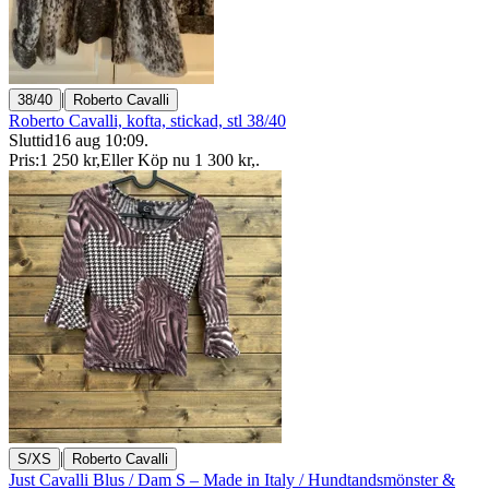
|
38/40
Roberto Cavalli
Roberto Cavalli, kofta, stickad, stl 38/40
Sluttid
16 aug 10:09
.
Pris:
1 250 kr
,
Eller Köp nu
1 300 kr
,
.
|
S/XS
Roberto Cavalli
Just Cavalli Blus / Dam S – Made in Italy / Hundtandsmönster &