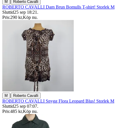
|
M
Roberto Cavalli
ROBERTO CAVALLI Dam Brun Bomulls T-shirt! Storlek M
Sluttid
25 sep 18:21
.
Pris:
290 kr
,
Köp nu
.
|
M
Roberto Cavalli
ROBERTO CAVALLI Snygg Flora Leopard Blus! Storlek M
Sluttid
25 sep 07:07
.
Pris:
485 kr
,
Köp nu
.