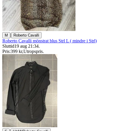
|
M
Roberto Cavalli
Roberto Cavalli mönstrat blus Strl L ( mindre i Strl)
Sluttid
19 aug 21:34
.
Pris:
399 kr
,
Utropspris
.