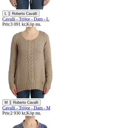
|
L
Roberto Cavalli
Cavalli - Tröjor - Dam - L
Pris:
3 091 kr
,
Köp nu
.
|
M
Roberto Cavalli
Cavalli - Tröjor - Dam - M
Pris:
2 930 kr
,
Köp nu
.