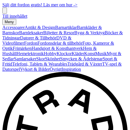
Sälj ditt fordon gratis! Läs mer om hur ->
Till innehållet
Meny
Accessoarer
Antikt & Design
Barnartiklar
Barnkläder &
Barnskor
Barnleksaker
Biljetter & Resor
Bygg & Verktyg
Böcker &
Tidningar
Datorer & Tillbehör
DVD &
Videofilmer
Fordon
Fordonsdelar & tillbehör
Foto, Kameror &
Optik
Frimärken
Handgjort & Konsthantverk
Hem &
Hushåll
Hemelektronik
Hobby
Klockor
Kläder
Konst
Musik
Mynt &
Sedlar
Samlarsaker
Skor
Skönhet
Smycken & Ädelstenar
Sport &
Fritid
Telefoni, Tablets & Wearables
Trädgård & Växter
TV-spel &
Datorspel
Vykort & Bilder
Övrigt
Inspiration