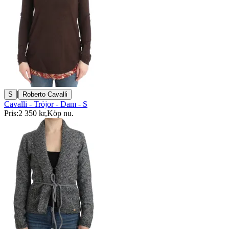
|
S
Roberto Cavalli
Cavalli - Tröjor - Dam - S
Pris:
2 350 kr
,
Köp nu
.