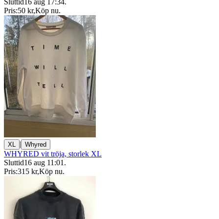
Sluttid
16 aug 17:34
.
Pris:
50 kr
,
Köp nu
.
|
XL
Whyred
WHYRED vit tröja, storlek XL
Sluttid
16 aug 11:01
.
Pris:
315 kr
,
Köp nu
.