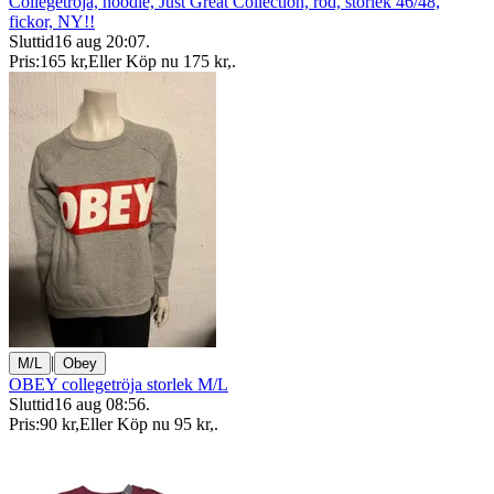
Collegetröja, hoodie, Just Great Collection, röd, storlek 46/48,
fickor, NY!!
Sluttid
16 aug 20:07
.
Pris:
165 kr
,
Eller Köp nu
175 kr
,
.
|
M/L
Obey
OBEY collegetröja storlek M/L
Sluttid
16 aug 08:56
.
Pris:
90 kr
,
Eller Köp nu
95 kr
,
.