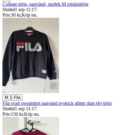
Collage tröja, oanvänd, storlek M mjukiströja
Sluttid
1 sep 11:17
.
Pris:
30 kr
,
Köp nu
.
|
M
Fila
Fila svart sweatshirt oanvänd nyskick glitter dam tjej tröja
Sluttid
1 sep 11:17
.
Pris:
150 kr
,
Köp nu
.