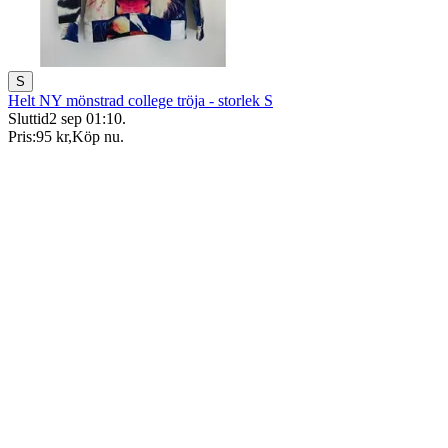
S
Helt NY mönstrad college tröja - storlek S
Sluttid
2 sep 01:10
.
Pris:
95 kr
,
Köp nu
.