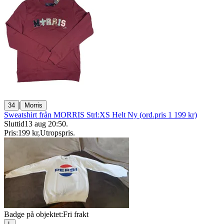
|
34
Morris
Sweatshirt från MORRIS Strl:XS Helt Ny (ord.pris 1 199 kr)
Sluttid
13 aug 20:50
.
Pris:
199 kr
,
Utropspris
.
Badge på objektet:
Fri frakt