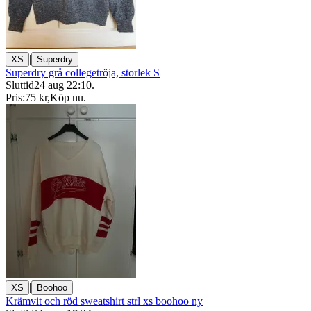
|
XS
Superdry
Superdry grå collegetröja, storlek S
Sluttid
24 aug 22:10
.
Pris:
75 kr
,
Köp nu
.
|
XS
Boohoo
Krämvit och röd sweatshirt strl xs boohoo ny