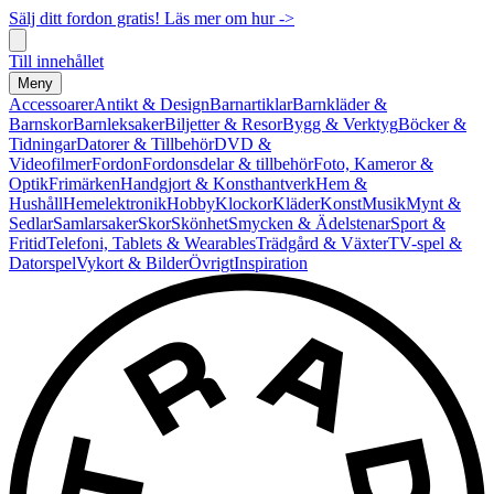
Sälj ditt fordon gratis! Läs mer om hur ->
Till innehållet
Meny
Accessoarer
Antikt & Design
Barnartiklar
Barnkläder &
Barnskor
Barnleksaker
Biljetter & Resor
Bygg & Verktyg
Böcker &
Tidningar
Datorer & Tillbehör
DVD &
Videofilmer
Fordon
Fordonsdelar & tillbehör
Foto, Kameror &
Optik
Frimärken
Handgjort & Konsthantverk
Hem &
Hushåll
Hemelektronik
Hobby
Klockor
Kläder
Konst
Musik
Mynt &
Sedlar
Samlarsaker
Skor
Skönhet
Smycken & Ädelstenar
Sport &
Fritid
Telefoni, Tablets & Wearables
Trädgård & Växter
TV-spel &
Datorspel
Vykort & Bilder
Övrigt
Inspiration