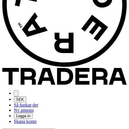
SEK
Så funkar det
Ny annons
Logga in
Skapa konto