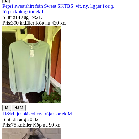
L
Pepsi sweatshirt från Sweet SKTBS, vit, ny, ligger i orig.
förpackning,storlek L
Sluttid
14 aug 19:21
.
Pris:
390 kr
,
Eller Köp nu
430 kr
,
.
|
M
H&M
H&M ljusblå collegetröja storlek M
Sluttid
8 aug 20:32
.
Pris:
75 kr
,
Eller Köp nu
90 kr
,
.