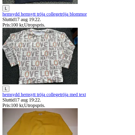
L
hemsydd hemsytt tröja collegetröja blommor
Sluttid
17 aug 19:22
.
Pris:
100 kr
,
Utropspris
.
L
hemsydd hemsytt tröja collegetröja med text
Sluttid
17 aug 19:22
.
Pris:
100 kr
,
Utropspris
.