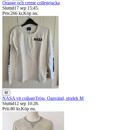
Orange och creme collegejacka
Sluttid
17 sep 15:45
.
Pris:
266 kr
,
Köp nu
.
M
NASA vit collageTröja, Oanvänd, storlek M
Sluttid
12 sep 10:28
.
Pris:
80 kr
,
Köp nu
.