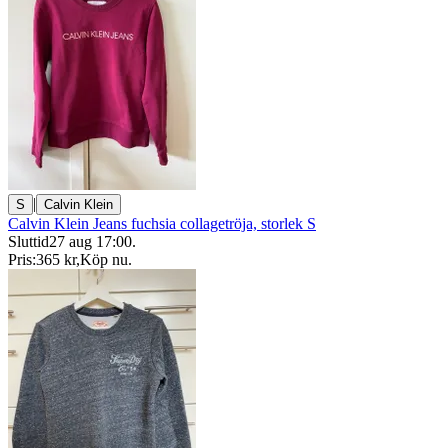
|
S
Calvin Klein
Calvin Klein Jeans fuchsia collagetröja, storlek S
Sluttid
27 aug 17:00
.
Pris:
365 kr
,
Köp nu
.