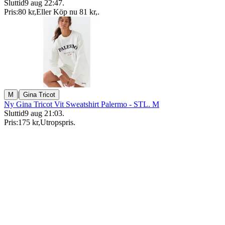
Sluttid
9 aug 22:47
.
Pris:
80 kr
,
Eller Köp nu
81 kr
,
.
|
M
Gina Tricot
Ny Gina Tricot Vit Sweatshirt Palermo - STL. M
Sluttid
9 aug 21:03
.
Pris:
175 kr
,
Utropspris
.