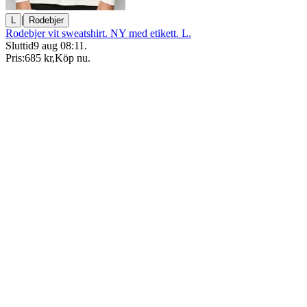
|
L
Rodebjer
Rodebjer vit sweatshirt. NY med etikett. L.
Sluttid
9 aug 08:11
.
Pris:
685 kr
,
Köp nu
.