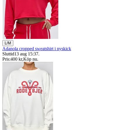
L/M
Adanola cropped sweatshirt i nyskick
Sluttid
13 aug 15:37
.
Pris:
400 kr
,
Köp nu
.