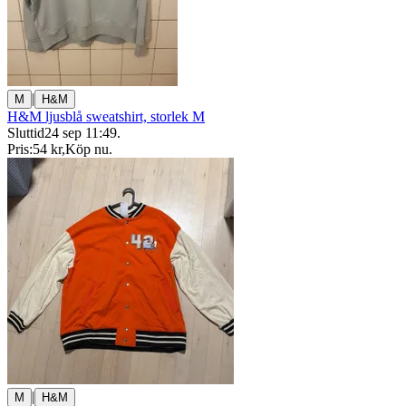
|
M
H&M
H&M ljusblå sweatshirt, storlek M
Sluttid
24 sep 11:49
.
Pris:
54 kr
,
Köp nu
.
|
M
H&M