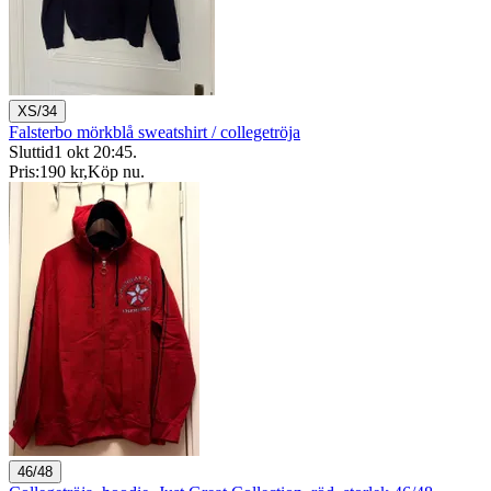
XS/34
Falsterbo mörkblå sweatshirt / collegetröja
Sluttid
1 okt 20:45
.
Pris:
190 kr
,
Köp nu
.
46/48