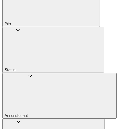
Pris
Status
Annons­format