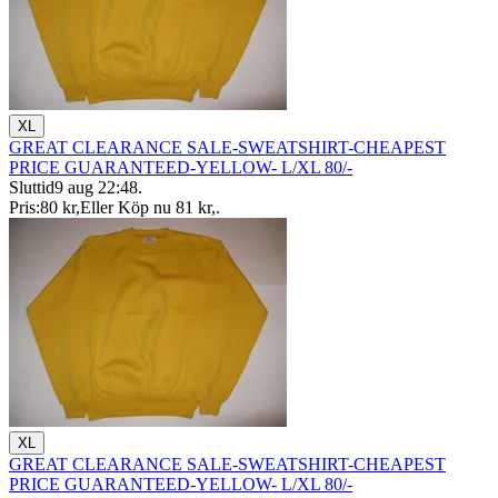
XL
GREAT CLEARANCE SALE-SWEATSHIRT-CHEAPEST
PRICE GUARANTEED-YELLOW- L/XL 80/-
Sluttid
9 aug 22:48
.
Pris:
80 kr
,
Eller Köp nu
81 kr
,
.
XL
GREAT CLEARANCE SALE-SWEATSHIRT-CHEAPEST
PRICE GUARANTEED-YELLOW- L/XL 80/-