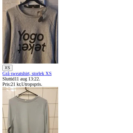
XS
Grå sweatshirt, storlek XS
Sluttid
11 aug 13:22
.
Pris:
21 kr
,
Utropspris
.