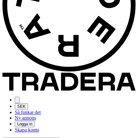
SEK
Så funkar det
Ny annons
Logga in
Skapa konto