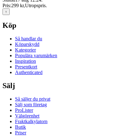
Pris:
299 kr
,
Utropspris
.
↑
Köp
Så handlar du
Köparskydd
Kategorier
Populära varumärken
Inspiration
Presentkort
Authenticated
Sälj
Så säljer du privat
Sälj som företag
ProLister
Välgörenhet
Fraktkalkylatorn
Butik
Priser