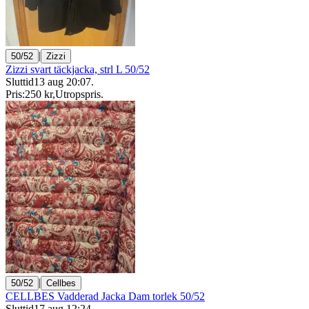
|
50/52
Zizzi
Zizzi svart täckjacka, strl L 50/52
Sluttid
13 aug 20:07
.
Pris:
250 kr
,
Utropspris
.
|
50/52
Cellbes
CELLBES Vadderad Jacka Dam torlek 50/52
Sluttid
17 aug 12:24
.