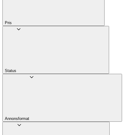
Pris
Status
Annons­format