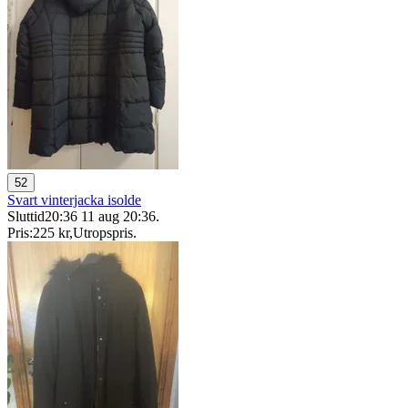
52
Svart vinterjacka isolde
Sluttid
20:36
11 aug 20:36
.
Pris:
225 kr
,
Utropspris
.