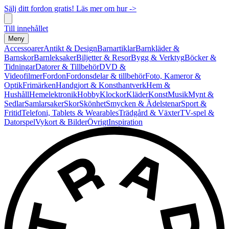
Sälj ditt fordon gratis! Läs mer om hur ->
Till innehållet
Meny
Accessoarer
Antikt & Design
Barnartiklar
Barnkläder &
Barnskor
Barnleksaker
Biljetter & Resor
Bygg & Verktyg
Böcker &
Tidningar
Datorer & Tillbehör
DVD &
Videofilmer
Fordon
Fordonsdelar & tillbehör
Foto, Kameror &
Optik
Frimärken
Handgjort & Konsthantverk
Hem &
Hushåll
Hemelektronik
Hobby
Klockor
Kläder
Konst
Musik
Mynt &
Sedlar
Samlarsaker
Skor
Skönhet
Smycken & Ädelstenar
Sport &
Fritid
Telefoni, Tablets & Wearables
Trädgård & Växter
TV-spel &
Datorspel
Vykort & Bilder
Övrigt
Inspiration