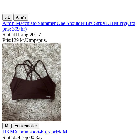
|
XL
Aim'n
Aim'n Macchiato Shimmer One Shoulder Bra Strl:XL Helt Ny(Ord
pris: 399 kr)
Sluttid
11 aug 20:17
.
Pris:
129 kr
,
Utropspris
.
|
M
Hunkemöller
HKMX brun sport-bh, storlek M
Sluttid
24 sep 00:32
.