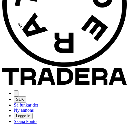
SEK
Så funkar det
Ny annons
Logga in
Skapa konto