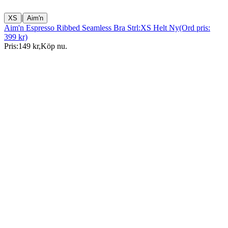
|
XS
Aim'n
Aim'n Espresso Ribbed Seamless Bra Strl:XS Helt Ny(Ord pris:
399 kr)
Pris:
149 kr
,
Köp nu
.