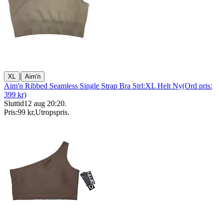
|
XL
Aim'n
Aim'n Ribbed Seamless Single Strap Bra Strl:XL Helt Ny(Ord pris:
399 kr)
Sluttid
12 aug 20:20
.
Pris:
99 kr
,
Utropspris
.