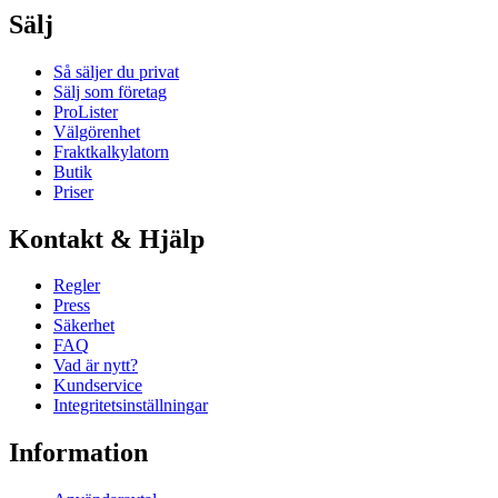
Sälj
Så säljer du privat
Sälj som företag
ProLister
Välgörenhet
Fraktkalkylatorn
Butik
Priser
Kontakt & Hjälp
Regler
Press
Säkerhet
FAQ
Vad är nytt?
Kundservice
Integritetsinställningar
Information