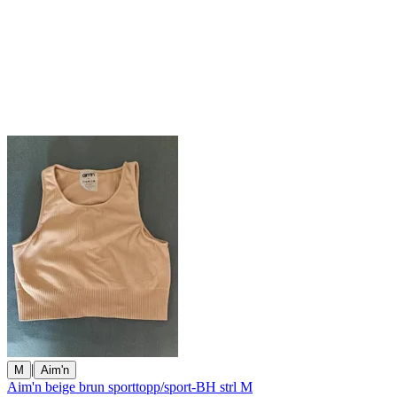
|
M
Aim'n
Aim'n beige brun sporttopp/sport-BH strl M