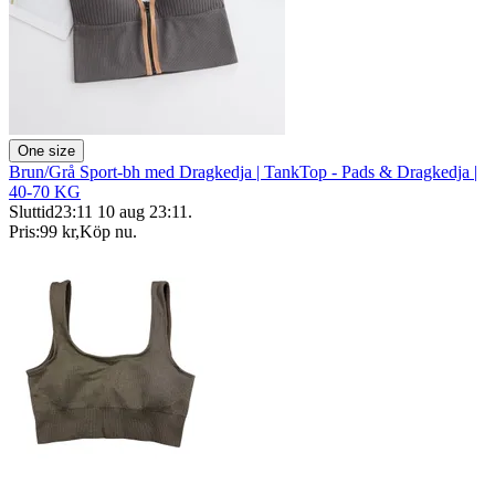
One size
Brun/Grå Sport-bh med Dragkedja | TankTop - Pads & Dragkedja |
40-70 KG
Sluttid
23:11
10 aug 23:11
.
Pris:
99 kr
,
Köp nu
.