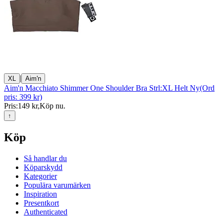
|
XL
Aim'n
Aim'n Macchiato Shimmer One Shoulder Bra Strl:XL Helt Ny(Ord
pris: 399 kr)
Pris:
149 kr
,
Köp nu
.
↑
Köp
Så handlar du
Köparskydd
Kategorier
Populära varumärken
Inspiration
Presentkort
Authenticated