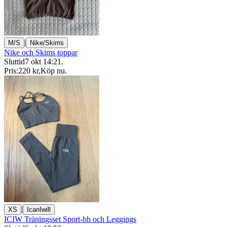
|
M/S
Nike/Skims
Nike och Skims toppar
Sluttid
7 okt 14:21
.
Pris:
220 kr
,
Köp nu
.
|
XS
IcanIwill
ICIW Träningsset Sport-bh och Leggings