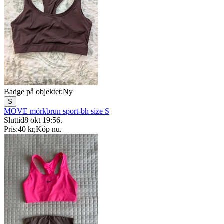
Badge på objektet:
Ny
S
MOVE mörkbrun sport-bh size S
Sluttid
8 okt 19:56
.
Pris:
40 kr
,
Köp nu
.