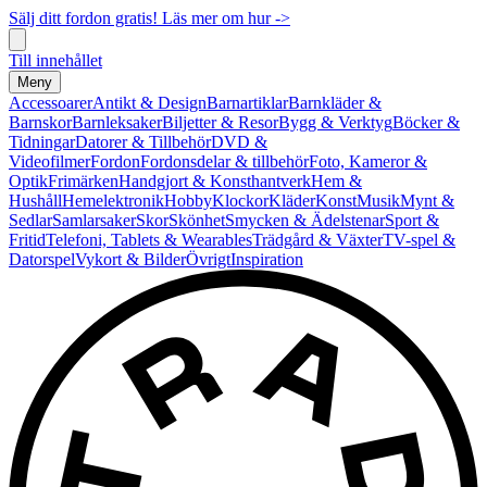
Sälj ditt fordon gratis! Läs mer om hur ->
Till innehållet
Meny
Accessoarer
Antikt & Design
Barnartiklar
Barnkläder &
Barnskor
Barnleksaker
Biljetter & Resor
Bygg & Verktyg
Böcker &
Tidningar
Datorer & Tillbehör
DVD &
Videofilmer
Fordon
Fordonsdelar & tillbehör
Foto, Kameror &
Optik
Frimärken
Handgjort & Konsthantverk
Hem &
Hushåll
Hemelektronik
Hobby
Klockor
Kläder
Konst
Musik
Mynt &
Sedlar
Samlarsaker
Skor
Skönhet
Smycken & Ädelstenar
Sport &
Fritid
Telefoni, Tablets & Wearables
Trädgård & Växter
TV-spel &
Datorspel
Vykort & Bilder
Övrigt
Inspiration