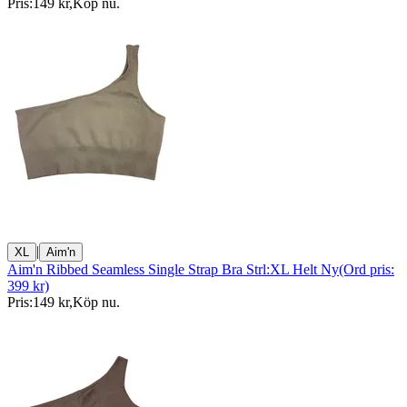
Pris:
149 kr
,
Köp nu
.
|
XL
Aim'n
Aim'n Ribbed Seamless Single Strap Bra Strl:XL Helt Ny(Ord pris:
399 kr)
Pris:
149 kr
,
Köp nu
.