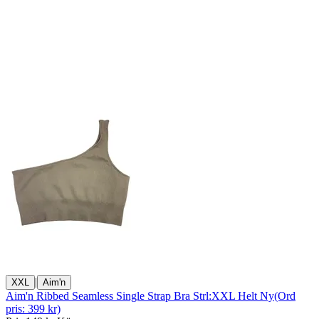
|
XXL
Aim'n
Aim'n Ribbed Seamless Single Strap Bra Strl:XXL Helt Ny(Ord
pris: 399 kr)