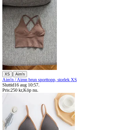
|
XS
Aim'n
Aim'n / Aimn brun sporttopp, storlek XS
Sluttid
16 aug 10:57
.
Pris:
250 kr
,
Köp nu
.