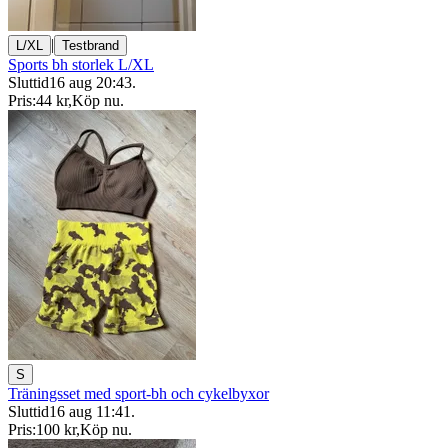
|
L/XL
Testbrand
Sports bh storlek L/XL
Sluttid
16 aug 20:43
.
Pris:
44 kr
,
Köp nu
.
S
Träningsset med sport-bh och cykelbyxor
Sluttid
16 aug 11:41
.
Pris:
100 kr
,
Köp nu
.