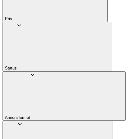
Pris
Status
Annons­format