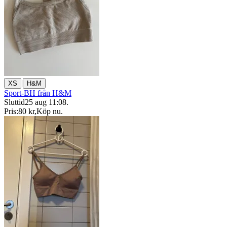
|
XS
H&M
Sport-BH från H&M
Sluttid
25 aug 11:08
.
Pris:
80 kr
,
Köp nu
.