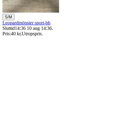
S/M
Leopardmönster sport-bh
Sluttid
14:36
10 aug 14:36
.
Pris:
40 kr
,
Utropspris
.