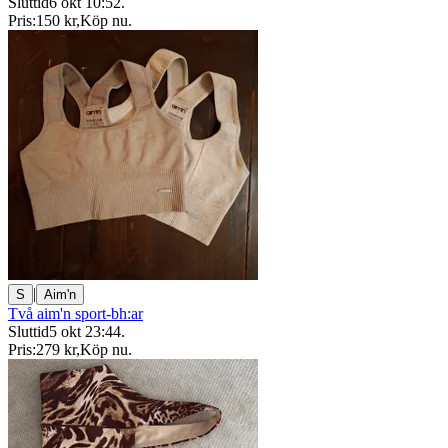
Sluttid
6 okt 10:52
.
Pris:
150 kr
,
Köp nu
.
|
S
Aim'n
Två aim'n sport-bh:ar
Sluttid
5 okt 23:44
.
Pris:
279 kr
,
Köp nu
.