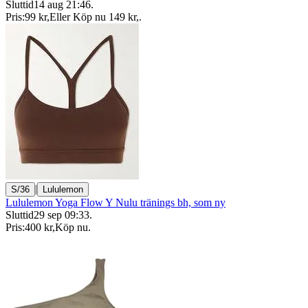
Sluttid
14 aug 21:46
.
Pris:
99 kr
,
Eller Köp nu
149 kr
,
.
|
S/36
Lululemon
Lululemon Yoga Flow Y Nulu tränings bh, som ny
Sluttid
29 sep 09:33
.
Pris:
400 kr
,
Köp nu
.