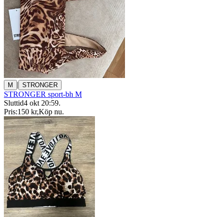
|
M
STRONGER
STRONGER sport-bh M
Sluttid
4 okt 20:59
.
Pris:
150 kr
,
Köp nu
.