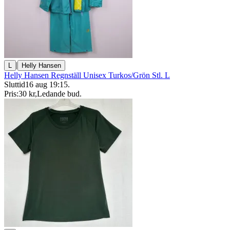
|
L
Helly Hansen
Helly Hansen Regnställ Unisex Turkos/Grön Stl. L
Sluttid
16 aug 19:15
.
Pris:
30 kr
,
Ledande bud
.