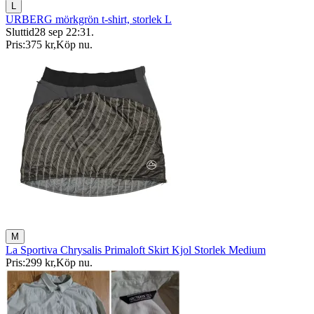
L
URBERG mörkgrön t-shirt, storlek L
Sluttid
28 sep 22:31
.
Pris:
375 kr
,
Köp nu
.
M
La Sportiva Chrysalis Primaloft Skirt Kjol Storlek Medium
Pris:
299 kr
,
Köp nu
.