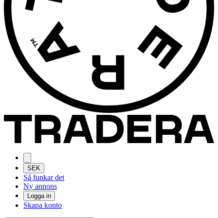
SEK
Så funkar det
Ny annons
Logga in
Skapa konto