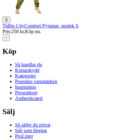
S
Tidlös CityComfort Pyjamas, storlek S
Pris:
250 kr
,
Köp nu
.
↑
Köp
Så handlar du
Köparskydd
Kategorier
Populära varumärken
Inspiration
Presentkort
Authenticated
Sälj
Så säljer du privat
Sälj som företag
ProLister