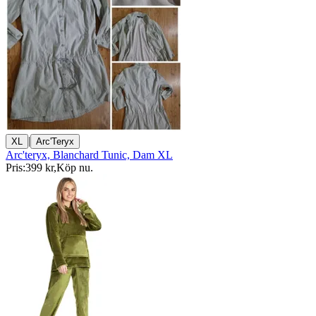
|
XL
Arc'Teryx
Arc'teryx, Blanchard Tunic, Dam XL
Pris:
399 kr
,
Köp nu
.