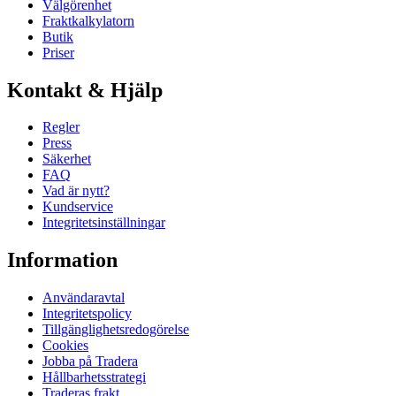
Välgörenhet
Fraktkalkylatorn
Butik
Priser
Kontakt & Hjälp
Regler
Press
Säkerhet
FAQ
Vad är nytt?
Kundservice
Integritetsinställningar
Information
Användaravtal
Integritetspolicy
Tillgänglighetsredogörelse
Cookies
Jobba på Tradera
Hållbarhetsstrategi
Traderas frakt