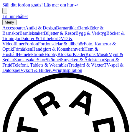
Sälj ditt fordon gratis! Läs mer om hur ->
Till innehållet
Meny
Accessoarer
Antikt & Design
Barnartiklar
Barnkläder &
Barnskor
Barnleksaker
Biljetter & Resor
Bygg & Verktyg
Böcker &
Tidningar
Datorer & Tillbehör
DVD &
Videofilmer
Fordon
Fordonsdelar & tillbehör
Foto, Kameror &
Optik
Frimärken
Handgjort & Konsthantverk
Hem &
Hushåll
Hemelektronik
Hobby
Klockor
Kläder
Konst
Musik
Mynt &
Sedlar
Samlarsaker
Skor
Skönhet
Smycken & Ädelstenar
Sport &
Fritid
Telefoni, Tablets & Wearables
Trädgård & Växter
TV-spel &
Datorspel
Vykort & Bilder
Övrigt
Inspiration