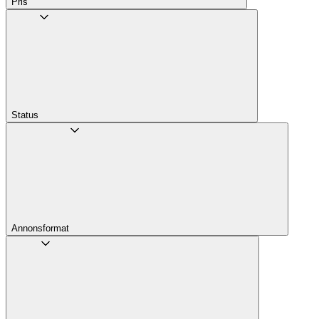
Pris
Status
Annons­format