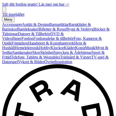
Sälj ditt fordon gratis! Läs mer om hur ->
Till innehållet
Meny
Accessoarer
Antikt & Design
Barnartiklar
Barnkläder &
Barnskor
Barnleksaker
Biljetter & Resor
Bygg & Verktyg
Böcker &
Tidningar
Datorer & Tillbehör
DVD &
Videofilmer
Fordon
Fordonsdelar & tillbehör
Foto, Kameror &
Optik
Frimärken
Handgjort & Konsthantverk
Hem &
Hushåll
Hemelektronik
Hobby
Klockor
Kläder
Konst
Musik
Mynt &
Sedlar
Samlarsaker
Skor
Skönhet
Smycken & Ädelstenar
Sport &
Fritid
Telefoni, Tablets & Wearables
Trädgård & Växter
TV-spel &
Datorspel
Vykort & Bilder
Övrigt
Inspiration