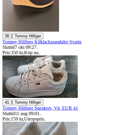
|
38
Tommy Hilfiger
Tommy Hilfiger Kilklackssandaler Svarta
Sluttid
7 okt 09:27
.
Pris:
350 kr
,
Köp nu
.
|
41
Tommy Hilfiger
Tommy Hilfiger Sneakers, Vit, EUR 41
Sluttid
11 aug 09:01
.
Pris:
159 kr
,
Utropspris
.