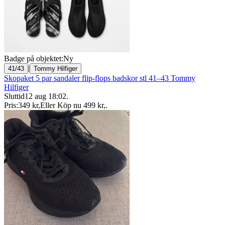
Badge på objektet:
Ny
|
41/43
Tommy Hilfiger
Skopaket 5 par sandaler flip-flops badskor stl 41–43 Tommy
Hilfiger
Sluttid
12 aug 18:02
.
Pris:
349 kr
,
Eller Köp nu
499 kr
,
.