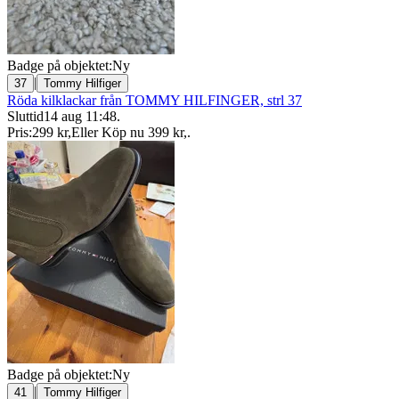
Badge på objektet:
Ny
|
37
Tommy Hilfiger
Röda kilklackar från TOMMY HILFINGER, strl 37
Sluttid
14 aug 11:48
.
Pris:
299 kr
,
Eller Köp nu
399 kr
,
.
Badge på objektet:
Ny
|
41
Tommy Hilfiger