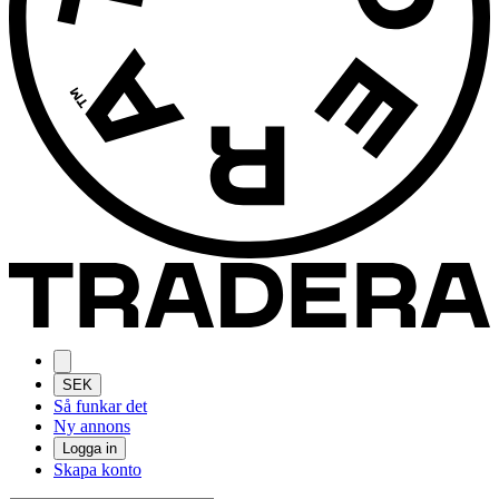
SEK
Så funkar det
Ny annons
Logga in
Skapa konto