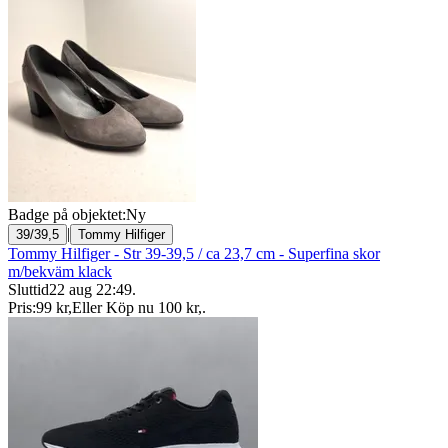
Badge på objektet:
Ny
|
39/39,5
Tommy Hilfiger
Tommy Hilfiger - Str 39-39,5 / ca 23,7 cm - Superfina skor
m/bekväm klack
Sluttid
22 aug 22:49
.
Pris:
99 kr
,
Eller Köp nu
100 kr
,
.