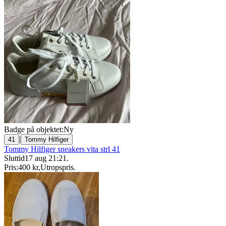
Badge på objektet:
Ny
|
41
Tommy Hilfiger
Tommy Hilfiger sneakers vita strl 41
Sluttid
17 aug 21:21
.
Pris:
400 kr
,
Utropspris
.