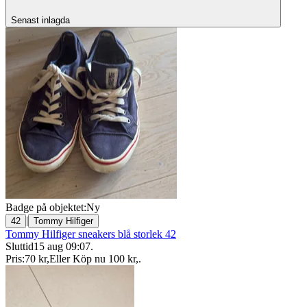
Senast inlagda
Badge på objektet:
Ny
|
42
Tommy Hilfiger
Tommy Hilfiger sneakers blå storlek 42
Sluttid
15 aug 09:07
.
Pris:
70 kr
,
Eller Köp nu
100 kr
,
.