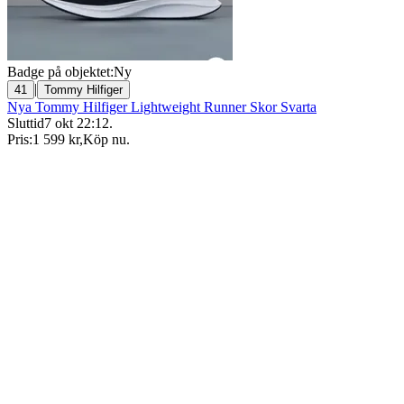
Badge på objektet:
Ny
|
41
Tommy Hilfiger
Nya Tommy Hilfiger Lightweight Runner Skor Svarta
Sluttid
7 okt 22:12
.
Pris:
1 599 kr
,
Köp nu
.