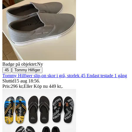
Badge på objektet:
Ny
|
45
Tommy Hilfiger
Tommy Hilfiger slip-on skor i grå, storlek 45 Endast testade 1 gång
Sluttid
15 aug 18:56
.
Pris:
296 kr
,
Eller Köp nu
449 kr
,
.