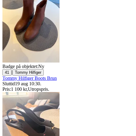
Badge på objektet:
Ny
|
41
Tommy Hilfiger
Tommy Hilfiger Boots Brun
Sluttid
19 aug 10:30
.
Pris:
1 100 kr
,
Utropspris
.