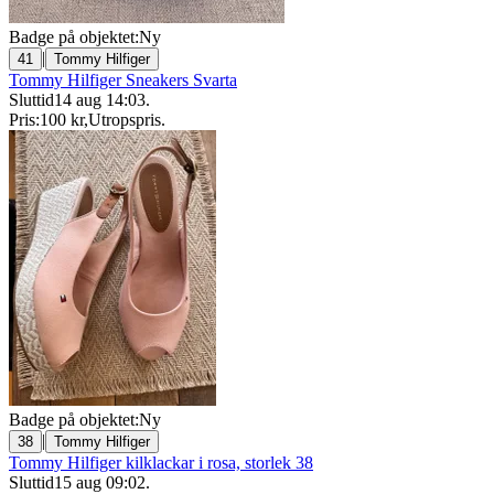
Badge på objektet:
Ny
|
41
Tommy Hilfiger
Tommy Hilfiger Sneakers Svarta
Sluttid
14 aug 14:03
.
Pris:
100 kr
,
Utropspris
.
Badge på objektet:
Ny
|
38
Tommy Hilfiger
Tommy Hilfiger kilklackar i rosa, storlek 38
Sluttid
15 aug 09:02
.