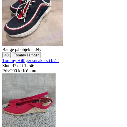
Badge på objektet:
Ny
|
40
Tommy Hilfiger
Tommy Hilfiger sneakers i blått
Sluttid
7 okt 12:46
.
Pris:
200 kr
,
Köp nu
.