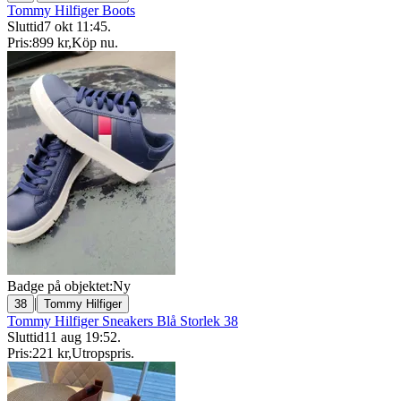
Tommy Hilfiger Boots
Sluttid
7 okt 11:45
.
Pris:
899 kr
,
Köp nu
.
Badge på objektet:
Ny
|
38
Tommy Hilfiger
Tommy Hilfiger Sneakers Blå Storlek 38
Sluttid
11 aug 19:52
.
Pris:
221 kr
,
Utropspris
.