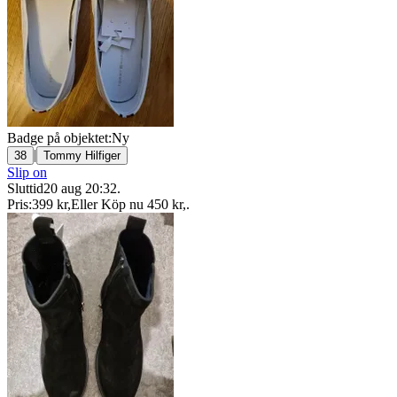
Badge på objektet:
Ny
|
38
Tommy Hilfiger
Slip on
Sluttid
20 aug 20:32
.
Pris:
399 kr
,
Eller Köp nu
450 kr
,
.