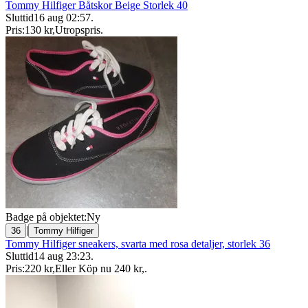
Tommy Hilfiger Båtskor Beige Storlek 40
Sluttid
16 aug 02:57
.
Pris:
130 kr
,
Utropspris
.
Badge på objektet:
Ny
|
36
Tommy Hilfiger
Tommy Hilfiger sneakers, svarta med rosa detaljer, storlek 36
Sluttid
14 aug 23:23
.
Pris:
220 kr
,
Eller Köp nu
240 kr
,
.