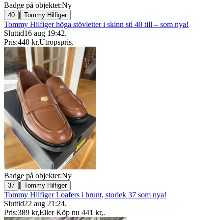
Badge på objektet:
Ny
|
40
Tommy Hilfiger
Tommy Hilfiger höga stövletter i skinn stl 40 till – som nya!
Sluttid
16 aug 19:42
.
Pris:
440 kr
,
Utropspris
.
Badge på objektet:
Ny
|
37
Tommy Hilfiger
Tommy Hilfiger Loafers i brunt, storlek 37 som nya!
Sluttid
22 aug 21:24
.
Pris:
389 kr
,
Eller Köp nu
441 kr
,
.