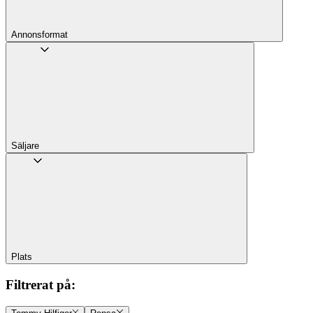
Annons­format
Säljare
Plats
Filtrerat på
: