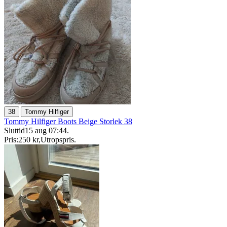
|
38
Tommy Hilfiger
Tommy Hilfiger Boots Beige Storlek 38
Sluttid
15 aug 07:44
.
Pris:
250 kr
,
Utropspris
.