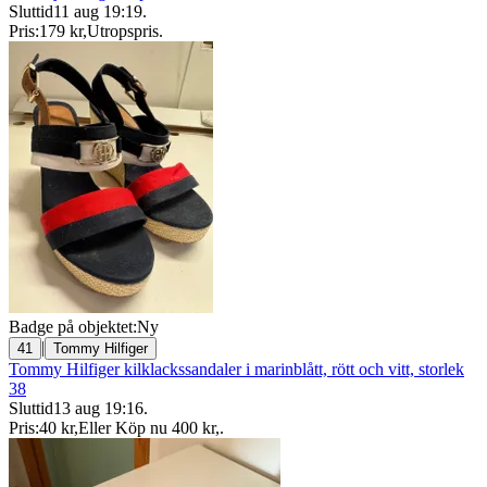
Sluttid
11 aug 19:19
.
Pris:
179 kr
,
Utropspris
.
Badge på objektet:
Ny
|
41
Tommy Hilfiger
Tommy Hilfiger kilklackssandaler i marinblått, rött och vitt, storlek
38
Sluttid
13 aug 19:16
.
Pris:
40 kr
,
Eller Köp nu
400 kr
,
.