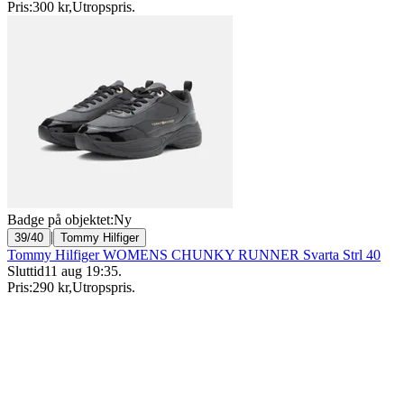
Pris:
300 kr
,
Utropspris
.
Badge på objektet:
Ny
|
39/40
Tommy Hilfiger
Tommy Hilfiger WOMENS CHUNKY RUNNER Svarta Strl 40
Sluttid
11 aug 19:35
.
Pris:
290 kr
,
Utropspris
.