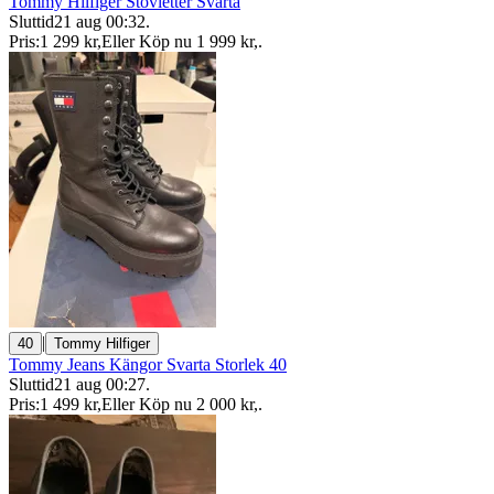
Tommy Hilfiger Stövletter Svarta
Sluttid
21 aug 00:32
.
Pris:
1 299 kr
,
Eller Köp nu
1 999 kr
,
.
|
40
Tommy Hilfiger
Tommy Jeans Kängor Svarta Storlek 40
Sluttid
21 aug 00:27
.
Pris:
1 499 kr
,
Eller Köp nu
2 000 kr
,
.