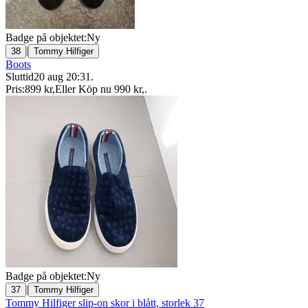
Badge på objektet:
Ny
|
38
Tommy Hilfiger
Boots
Sluttid
20 aug 20:31
.
Pris:
899 kr
,
Eller Köp nu
990 kr
,
.
Badge på objektet:
Ny
|
37
Tommy Hilfiger
Tommy Hilfiger slip-on skor i blått, storlek 37