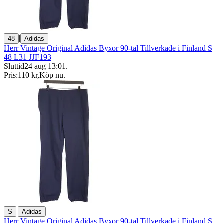
|
48
Adidas
Herr Vintage Original Adidas Byxor 90-tal Tillverkade i Finland S
48 L31 JJF193
Sluttid
24 aug 13:01
.
Pris:
110 kr
,
Köp nu
.
|
S
Adidas
Herr Vintage Original Adidas Byxor 90-tal Tillverkade i Finland S