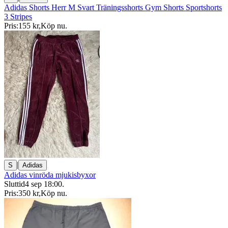
Adidas Shorts Herr M Svart Träningsshorts Gym Shorts Sportshorts
3 Stripes
Pris:
155 kr
,
Köp nu
.
|
S
Adidas
Adidas vinröda mjukisbyxor
Sluttid
4 sep 18:00
.
Pris:
350 kr
,
Köp nu
.