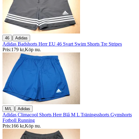
|
46
Adidas
Adidas Badshorts Herr EU 46 Svart Swim Shorts Tre Stripes
Pris:
179 kr
,
Köp nu
.
|
M/L
Adidas
Adidas Climacool Shorts Herr Blå M L Träningsshorts Gymshorts
Fotboll Running
Pris:
166 kr
,
Köp nu
.