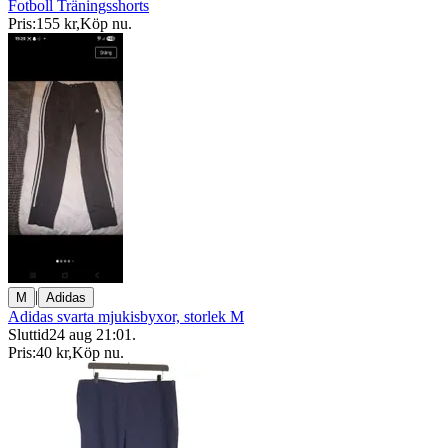
Fotboll Träningsshorts
Pris:
155 kr
,
Köp nu
.
|
M
Adidas
Adidas svarta mjukisbyxor, storlek M
Sluttid
24 aug 21:01
.
Pris:
40 kr
,
Köp nu
.