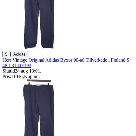
|
S
Adidas
Herr Vintage Original Adidas Byxor 90-tal Tillverkade i Finland S
48 L31 JJF193
Sluttid
24 aug 13:01
.
Pris:
110 kr
,
Köp nu
.