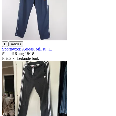
|
L
Adidas
Sportbyxor, Adidas, blå, stl. L.
Sluttid
16 aug 18:18
.
Pris:
3 kr
,
Ledande bud
.