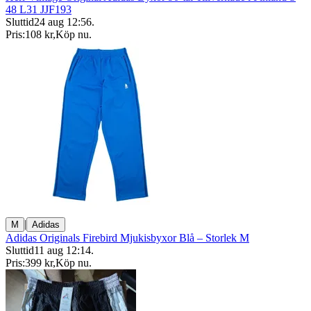
48 L31 JJF193
Sluttid
24 aug 12:56
.
Pris:
108 kr
,
Köp nu
.
|
M
Adidas
Adidas Originals Firebird Mjukisbyxor Blå – Storlek M
Sluttid
11 aug 12:14
.
Pris:
399 kr
,
Köp nu
.