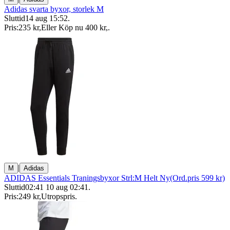
Adidas svarta byxor, storlek M
Sluttid
14 aug 15:52
.
Pris:
235 kr
,
Eller Köp nu
400 kr
,
.
|
M
Adidas
ADIDAS Essentials Traningsbyxor Strl:M Helt Ny(Ord.pris 599 kr)
Sluttid
02:41
10 aug 02:41
.
Pris:
249 kr
,
Utropspris
.