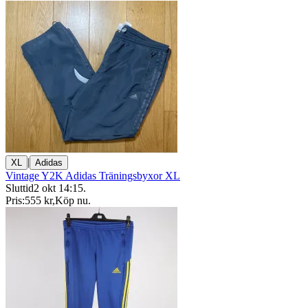
|
XL
Adidas
Vintage Y2K Adidas Träningsbyxor XL
Sluttid
2 okt 14:15
.
Pris:
555 kr
,
Köp nu
.