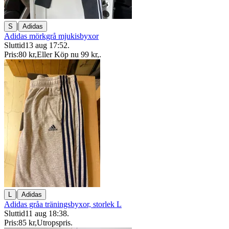
|
S
Adidas
Adidas mörkgrå mjukisbyxor
Sluttid
13 aug 17:52
.
Pris:
80 kr
,
Eller Köp nu
99 kr
,
.
|
L
Adidas
Adidas gråa träningsbyxor, storlek L
Sluttid
11 aug 18:38
.
Pris:
85 kr
,
Utropspris
.