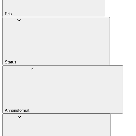
Pris
Status
Annons­format