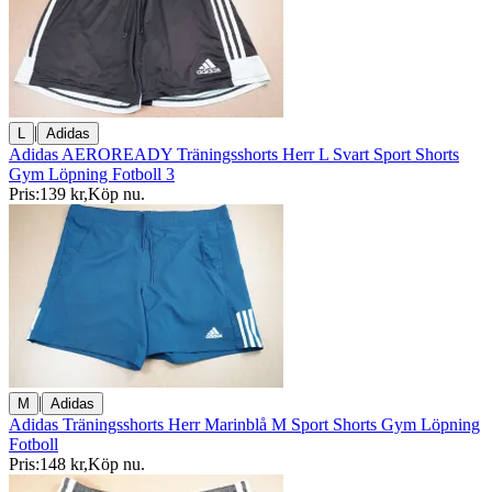
|
L
Adidas
Adidas AEROREADY Träningsshorts Herr L Svart Sport Shorts
Gym Löpning Fotboll 3
Pris:
139 kr
,
Köp nu
.
|
M
Adidas
Adidas Träningsshorts Herr Marinblå M Sport Shorts Gym Löpning
Fotboll
Pris:
148 kr
,
Köp nu
.