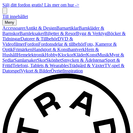
Sälj ditt fordon gratis! Läs mer om hur ->
Till innehållet
Meny
Accessoarer
Antikt & Design
Barnartiklar
Barnkläder &
Barnskor
Barnleksaker
Biljetter & Resor
Bygg & Verktyg
Böcker &
Tidningar
Datorer & Tillbehör
DVD &
Videofilmer
Fordon
Fordonsdelar & tillbehör
Foto, Kameror &
Optik
Frimärken
Handgjort & Konsthantverk
Hem &
Hushåll
Hemelektronik
Hobby
Klockor
Kläder
Konst
Musik
Mynt &
Sedlar
Samlarsaker
Skor
Skönhet
Smycken & Ädelstenar
Sport &
Fritid
Telefoni, Tablets & Wearables
Trädgård & Växter
TV-spel &
Datorspel
Vykort & Bilder
Övrigt
Inspiration