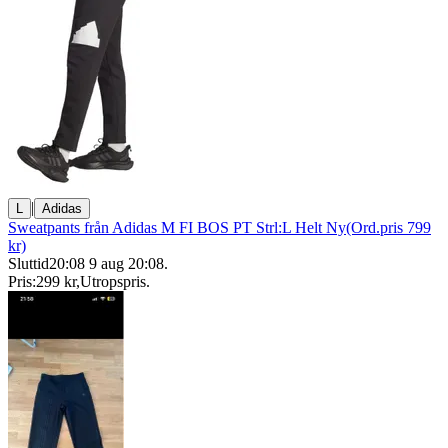
|
L
Adidas
Sweatpants från Adidas M FI BOS PT Strl:L Helt Ny(Ord.pris 799
kr)
Sluttid
20:08
9 aug 20:08
.
Pris:
299 kr
,
Utropspris
.