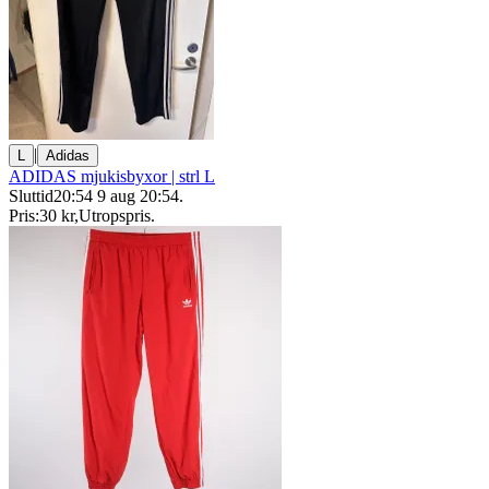
|
L
Adidas
ADIDAS mjukisbyxor | strl L
Sluttid
20:54
9 aug 20:54
.
Pris:
30 kr
,
Utropspris
.