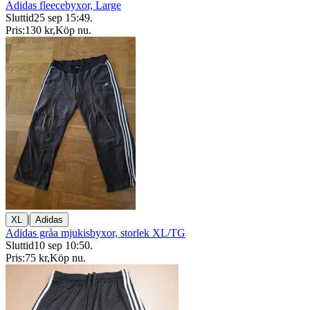
Adidas fleecebyxor, Large
Sluttid
25 sep 15:49
.
Pris:
130 kr
,
Köp nu
.
|
XL
Adidas
Adidas gråa mjukisbyxor, storlek XL/TG
Sluttid
10 sep 10:50
.
Pris:
75 kr
,
Köp nu
.