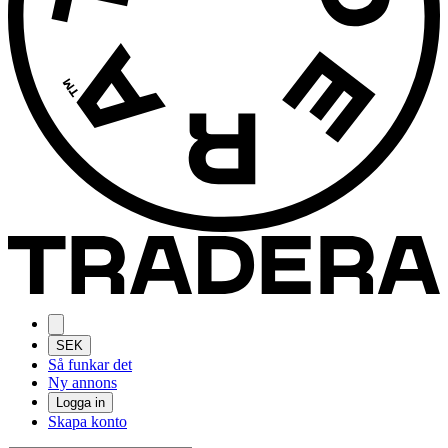
SEK
Så funkar det
Ny annons
Logga in
Skapa konto