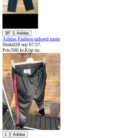
|
38"
Adidas
Adidas Fashion tailored pants
Sluttid
28 sep 07:57
.
Pris:
500 kr
,
Köp nu
.
|
L
Adidas