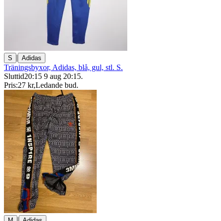
|
S
Adidas
Träningsbyxor, Adidas, blå, gul, stl. S.
Sluttid
20:15
9 aug 20:15
.
Pris:
27 kr
,
Ledande bud
.
|
M
Adidas