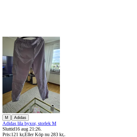
|
M
Adidas
Adidas lila byxor, storlek M
Sluttid
16 aug 21:26
.
Pris:
121 kr
,
Eller Köp nu
283 kr
,
.