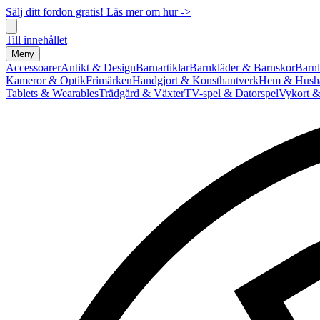
Sälj ditt fordon gratis! Läs mer om hur ->
Till innehållet
Meny
Accessoarer
Antikt & Design
Barnartiklar
Barnkläder & Barnskor
Barnl
Kameror & Optik
Frimärken
Handgjort & Konsthantverk
Hem & Hushå
Tablets & Wearables
Trädgård & Växter
TV-spel & Datorspel
Vykort &