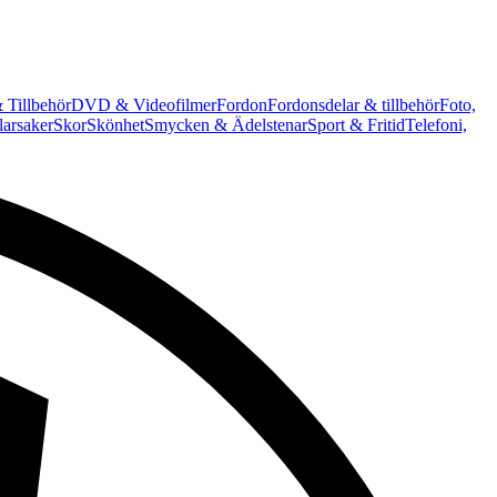
 Tillbehör
DVD & Videofilmer
Fordon
Fordonsdelar & tillbehör
Foto,
arsaker
Skor
Skönhet
Smycken & Ädelstenar
Sport & Fritid
Telefoni,