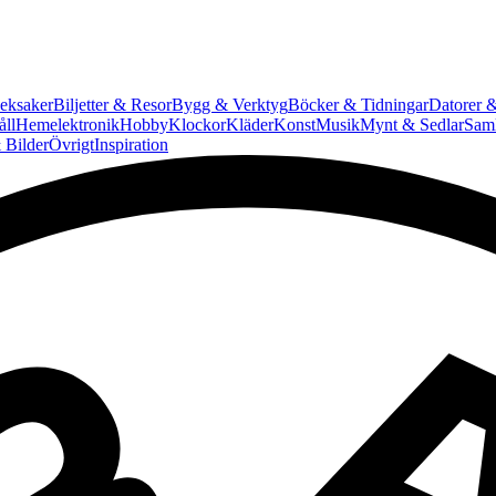
eksaker
Biljetter & Resor
Bygg & Verktyg
Böcker & Tidningar
Datorer &
ll
Hemelektronik
Hobby
Klockor
Kläder
Konst
Musik
Mynt & Sedlar
Saml
 Bilder
Övrigt
Inspiration