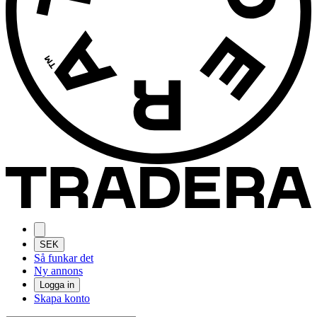
SEK
Så funkar det
Ny annons
Logga in
Skapa konto