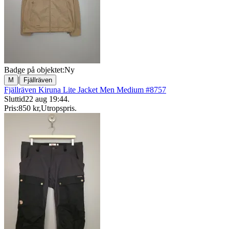
Badge på objektet:
Ny
|
M
Fjällräven
Fjällräven Kiruna Lite Jacket Men Medium #8757
Sluttid
22 aug 19:44
.
Pris:
850 kr
,
Utropspris
.