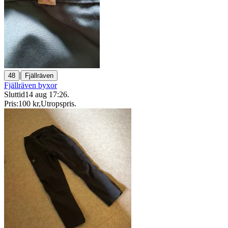
|
48
Fjällräven
Fjällräven byxor
Sluttid
14 aug 17:26
.
Pris:
100 kr
,
Utropspris
.