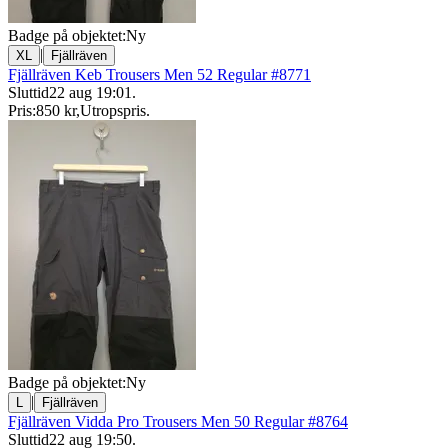
Badge på objektet:
Ny
|
XL
Fjällräven
Fjällräven Keb Trousers Men 52 Regular #8771
Sluttid
22 aug 19:01
.
Pris:
850 kr
,
Utropspris
.
Badge på objektet:
Ny
|
L
Fjällräven
Fjällräven Vidda Pro Trousers Men 50 Regular #8764
Sluttid
22 aug 19:50
.