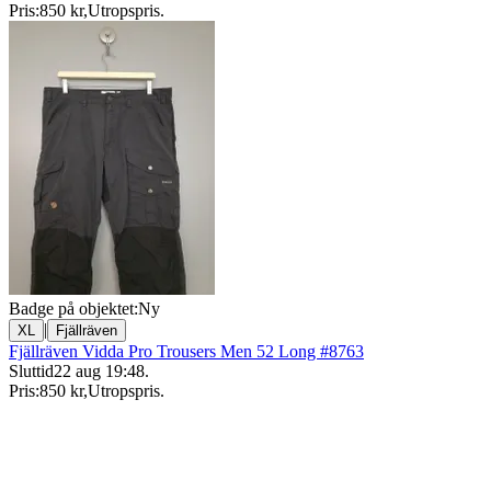
Pris:
850 kr
,
Utropspris
.
Badge på objektet:
Ny
|
XL
Fjällräven
Fjällräven Vidda Pro Trousers Men 52 Long #8763
Sluttid
22 aug 19:48
.
Pris:
850 kr
,
Utropspris
.