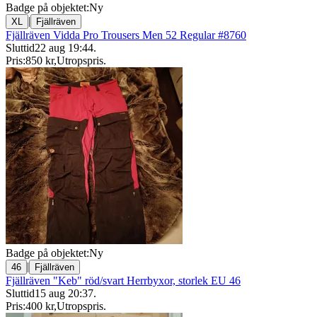
Badge på objektet:
Ny
|
XL
Fjällräven
Fjällräven Vidda Pro Trousers Men 52 Regular #8760
Sluttid
22 aug 19:44
.
Pris:
850 kr
,
Utropspris
.
Badge på objektet:
Ny
|
46
Fjällräven
Fjällräven "Keb" röd/svart Herrbyxor, storlek EU 46
Sluttid
15 aug 20:37
.
Pris:
400 kr
,
Utropspris
.