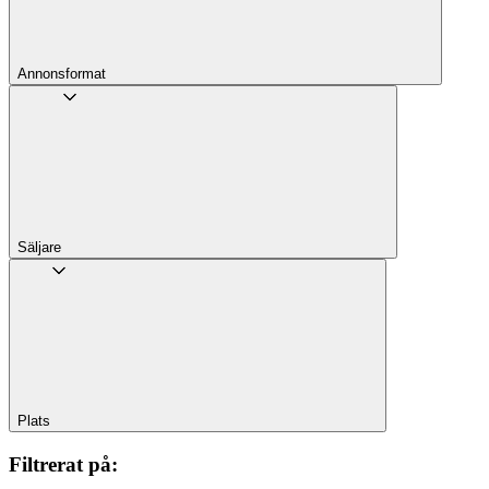
Annons­format
Säljare
Plats
Filtrerat på
: