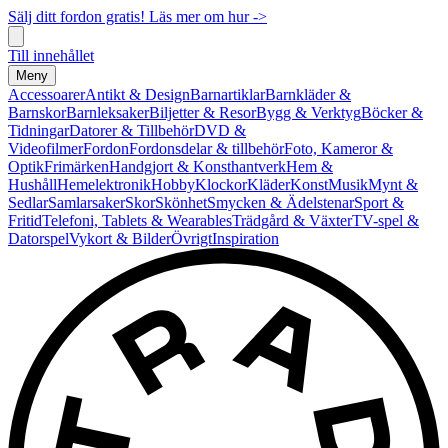
Sälj ditt fordon gratis! Läs mer om hur ->
Till innehållet
Meny
Accessoarer
Antikt & Design
Barnartiklar
Barnkläder &
Barnskor
Barnleksaker
Biljetter & Resor
Bygg & Verktyg
Böcker &
Tidningar
Datorer & Tillbehör
DVD &
Videofilmer
Fordon
Fordonsdelar & tillbehör
Foto, Kameror &
Optik
Frimärken
Handgjort & Konsthantverk
Hem &
Hushåll
Hemelektronik
Hobby
Klockor
Kläder
Konst
Musik
Mynt &
Sedlar
Samlarsaker
Skor
Skönhet
Smycken & Ädelstenar
Sport &
Fritid
Telefoni, Tablets & Wearables
Trädgård & Växter
TV-spel &
Datorspel
Vykort & Bilder
Övrigt
Inspiration