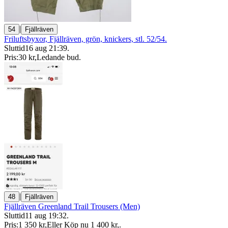
|
54
Fjällräven
Friluftsbyxor, Fjällräven, grön, knickers, stl. 52/54.
Sluttid
16 aug 21:39
.
Pris:
30 kr
,
Ledande bud
.
|
48
Fjällräven
Fjällräven Greenland Trail Trousers (Men)
Sluttid
11 aug 19:32
.
Pris:
1 350 kr
,
Eller Köp nu
1 400 kr
,
.