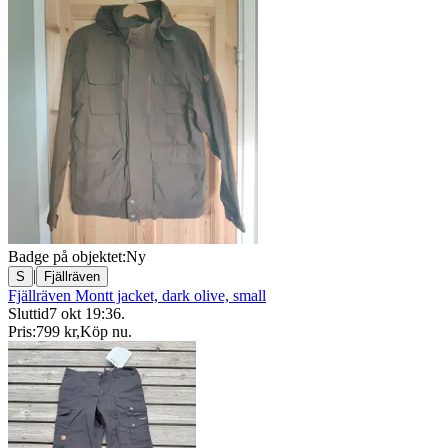
Badge på objektet:
Ny
|
S
Fjällräven
Fjällräven Montt jacket, dark olive, small
Sluttid
7 okt 19:36
.
Pris:
799 kr
,
Köp nu
.