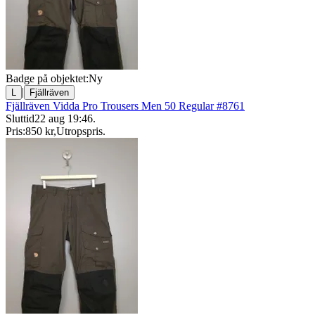
Badge på objektet:
Ny
|
L
Fjällräven
Fjällräven Vidda Pro Trousers Men 50 Regular #8761
Sluttid
22 aug 19:46
.
Pris:
850 kr
,
Utropspris
.