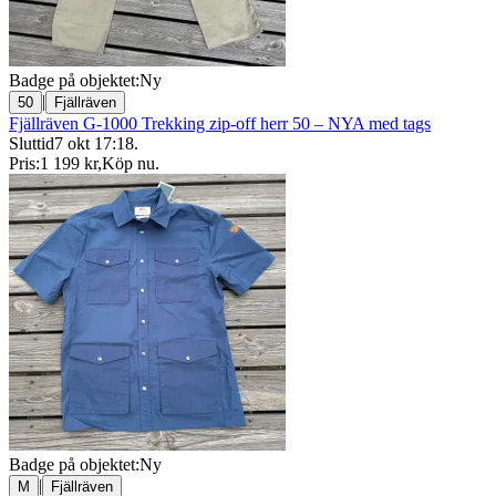
Badge på objektet:
Ny
|
50
Fjällräven
Fjällräven G-1000 Trekking zip-off herr 50 – NYA med tags
Sluttid
7 okt 17:18
.
Pris:
1 199 kr
,
Köp nu
.
Badge på objektet:
Ny
|
M
Fjällräven