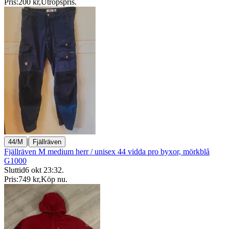
Pris:
200 kr
,
Utropspris
.
|
44/M
Fjällräven
Fjällräven M medium herr / unisex 44 vidda pro byxor, mörkblå
G1000
Sluttid
6 okt 23:32
.
Pris:
749 kr
,
Köp nu
.