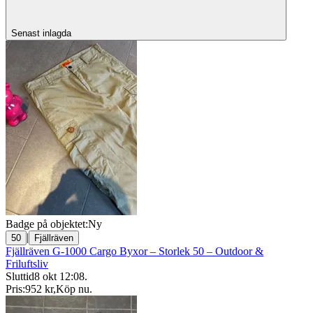
Senast inlagda
Badge på objektet:
Ny
|
50
Fjällräven
Fjällräven G-1000 Cargo Byxor – Storlek 50 – Outdoor &
Friluftsliv
Sluttid
8 okt 12:08
.
Pris:
952 kr
,
Köp nu
.