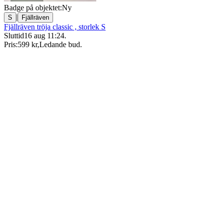
Badge på objektet:
Ny
|
S
Fjällräven
Fjällräven tröja classic , storlek S
Sluttid
16 aug 11:24
.
Pris:
599 kr
,
Ledande bud
.