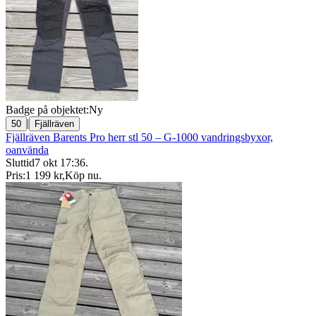
Badge på objektet:
Ny
|
50
Fjällräven
Fjällräven Barents Pro herr stl 50 – G-1000 vandringsbyxor,
oanvända
Sluttid
7 okt 17:36
.
Pris:
1 199 kr
,
Köp nu
.