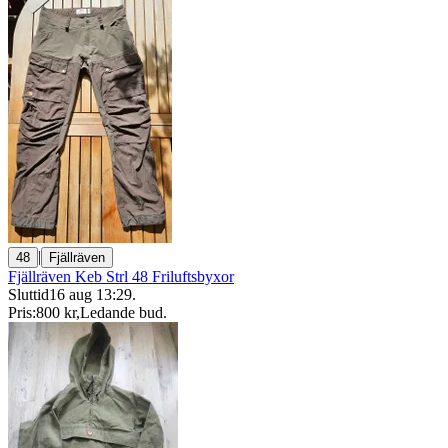
|
48
Fjällräven
Fjällräven Keb Strl 48 Friluftsbyxor
Sluttid
16 aug 13:29
.
Pris:
800 kr
,
Ledande bud
.