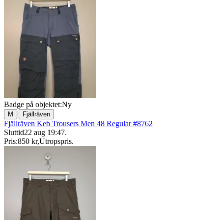
Badge på objektet:
Ny
|
M
Fjällräven
Fjällräven Keb Trousers Men 48 Regular #8762
Sluttid
22 aug 19:47
.
Pris:
850 kr
,
Utropspris
.