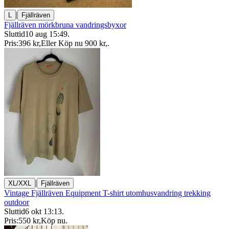
|
L
Fjällräven
Fjällräven mörkbruna vandringsbyxor
Sluttid
10 aug 15:49
.
Pris:
396 kr
,
Eller Köp nu
900 kr
,
.
|
XL/XXL
Fjällräven
Vintage Fjällräven Equipment T-shirt utomhusvandring trekking
outdoor
Sluttid
6 okt 13:13
.
Pris:
550 kr
,
Köp nu
.