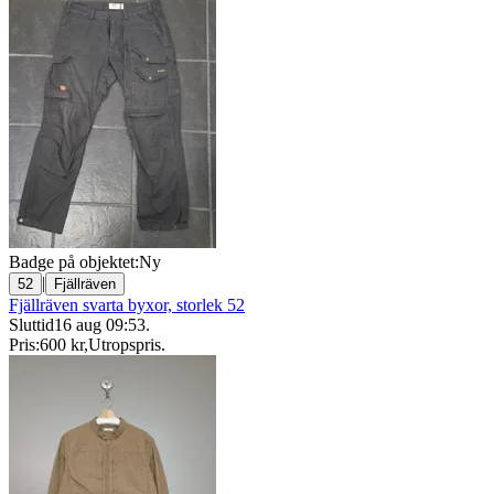
Badge på objektet:
Ny
|
52
Fjällräven
Fjällräven svarta byxor, storlek 52
Sluttid
16 aug 09:53
.
Pris:
600 kr
,
Utropspris
.