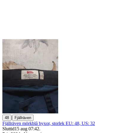
|
48
Fjällräven
Fjällräven mörkblå byxor, storlek EU: 48, US: 32
Sluttid
15 aug 07:42
.