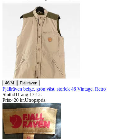
|
46/M
Fjällräven
Fjällräven beige, grön väst, storlek 46 Vintage, Retro
Sluttid
11 aug 17:12
.
Pris:
420 kr
,
Utropspris
.