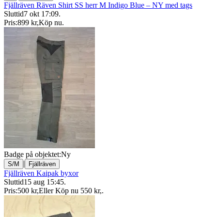
Fjällräven Räven Shirt SS herr M Indigo Blue – NY med tags
Sluttid
7 okt 17:09
.
Pris:
899 kr
,
Köp nu
.
Badge på objektet:
Ny
|
S/M
Fjällräven
Fjällräven Kaipak byxor
Sluttid
15 aug 15:45
.
Pris:
500 kr
,
Eller Köp nu
550 kr
,
.