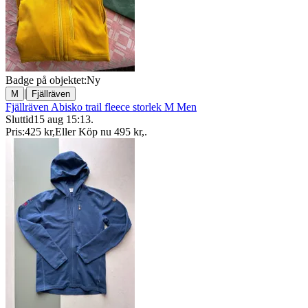
Badge på objektet:
Ny
|
M
Fjällräven
Fjällräven Abisko trail fleece storlek M Men
Sluttid
15 aug 15:13
.
Pris:
425 kr
,
Eller Köp nu
495 kr
,
.