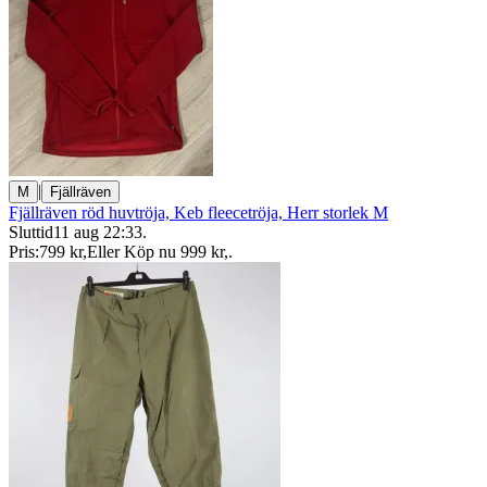
|
M
Fjällräven
Fjällräven röd huvtröja, Keb fleecetröja, Herr storlek M
Sluttid
11 aug 22:33
.
Pris:
799 kr
,
Eller Köp nu
999 kr
,
.