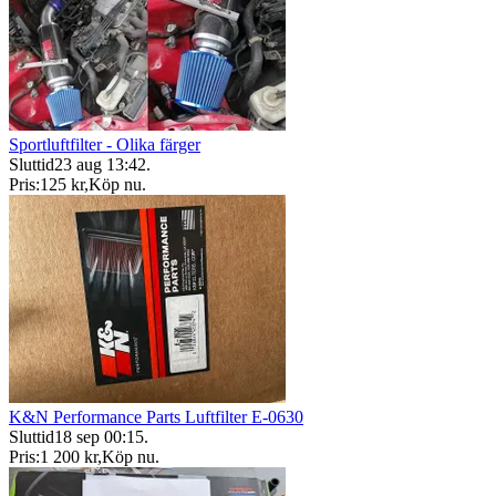
Sportluftfilter - Olika färger
Sluttid
23 aug 13:42
.
Pris:
125 kr
,
Köp nu
.
K&N Performance Parts Luftfilter E-0630
Sluttid
18 sep 00:15
.
Pris:
1 200 kr
,
Köp nu
.