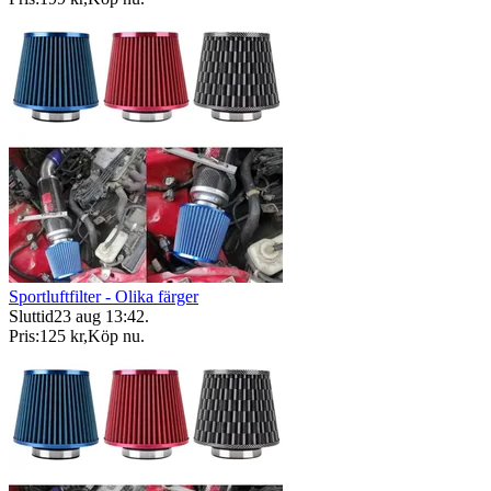
Sportluftfilter - Olika färger
Sluttid
23 aug 13:42
.
Pris:
125 kr
,
Köp nu
.