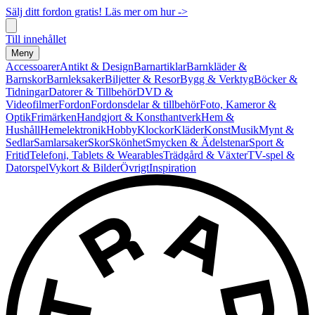
Sälj ditt fordon gratis! Läs mer om hur ->
Till innehållet
Meny
Accessoarer
Antikt & Design
Barnartiklar
Barnkläder &
Barnskor
Barnleksaker
Biljetter & Resor
Bygg & Verktyg
Böcker &
Tidningar
Datorer & Tillbehör
DVD &
Videofilmer
Fordon
Fordonsdelar & tillbehör
Foto, Kameror &
Optik
Frimärken
Handgjort & Konsthantverk
Hem &
Hushåll
Hemelektronik
Hobby
Klockor
Kläder
Konst
Musik
Mynt &
Sedlar
Samlarsaker
Skor
Skönhet
Smycken & Ädelstenar
Sport &
Fritid
Telefoni, Tablets & Wearables
Trädgård & Växter
TV-spel &
Datorspel
Vykort & Bilder
Övrigt
Inspiration