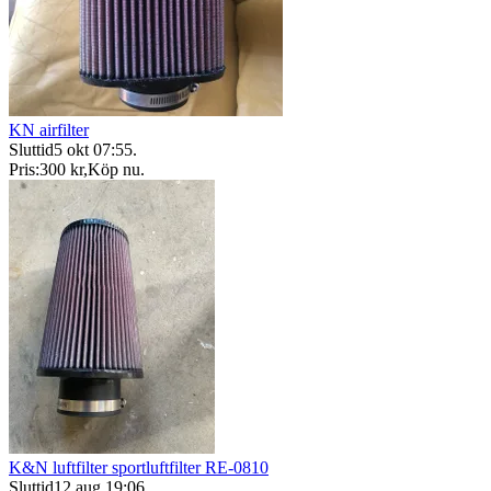
KN airfilter
Sluttid
5 okt 07:55
.
Pris:
300 kr
,
Köp nu
.
K&N luftfilter sportluftfilter RE-0810
Sluttid
12 aug 19:06
.