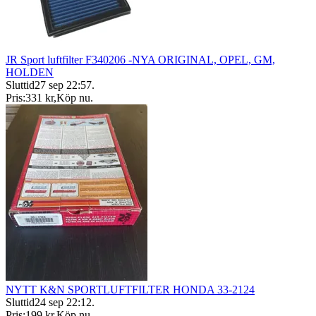
JR Sport luftfilter F340206 -NYA ORIGINAL, OPEL, GM,
HOLDEN
Sluttid
27 sep 22:57
.
Pris:
331 kr
,
Köp nu
.
NYTT K&N SPORTLUFTFILTER HONDA 33-2124
Sluttid
24 sep 22:12
.
Pris:
199 kr
,
Köp nu
.