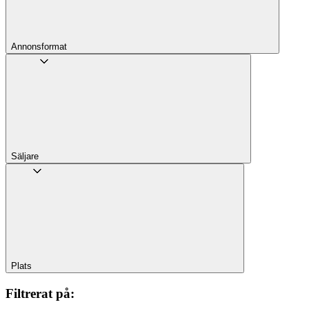
Annons­format
Säljare
Plats
Filtrerat på
: