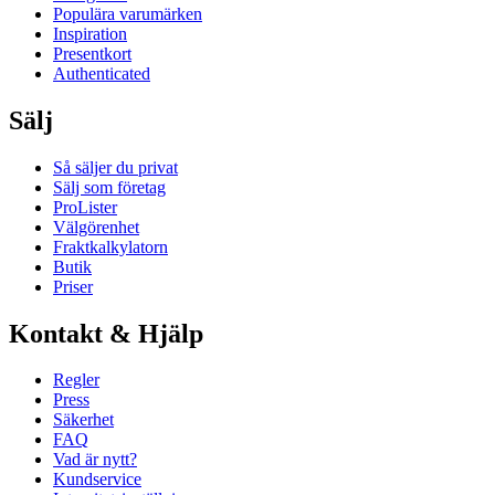
Populära varumärken
Inspiration
Presentkort
Authenticated
Sälj
Så säljer du privat
Sälj som företag
ProLister
Välgörenhet
Fraktkalkylatorn
Butik
Priser
Kontakt & Hjälp
Regler
Press
Säkerhet
FAQ
Vad är nytt?
Kundservice