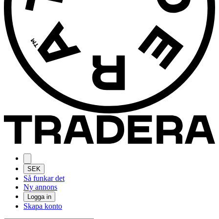
SEK
Så funkar det
Ny annons
Logga in
Skapa konto