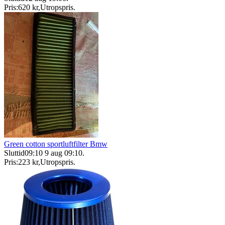
Pris:
620 kr
,
Utropspris
.
Green cotton sportluftfilter Bmw
Sluttid
09:10
9 aug 09:10
.
Pris:
223 kr
,
Utropspris
.