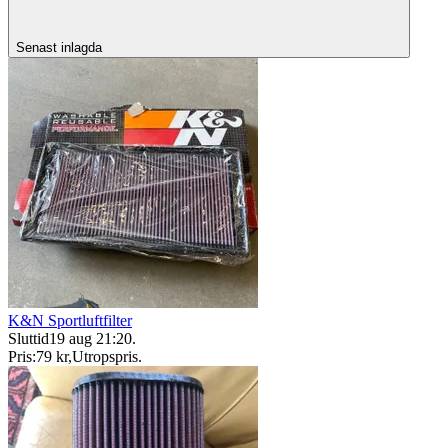
Senast inlagda
K&N Sportluftfilter
Sluttid
19 aug 21:20
.
Pris:
79 kr
,
Utropspris
.