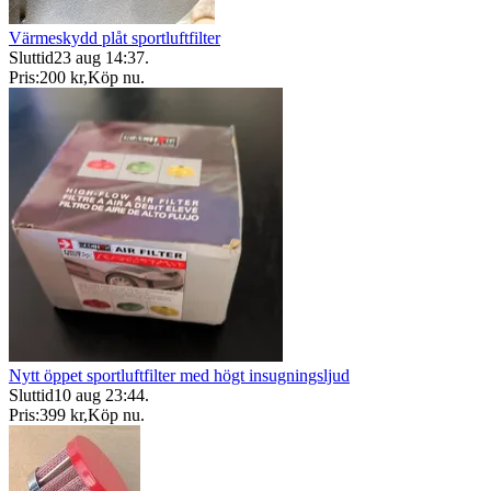
Värmeskydd plåt sportluftfilter
Sluttid
23 aug 14:37
.
Pris:
200 kr
,
Köp nu
.
Nytt öppet sportluftfilter med högt insugningsljud
Sluttid
10 aug 23:44
.
Pris:
399 kr
,
Köp nu
.