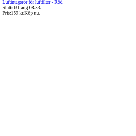
Luftintagsrör för luftfilter - Röd
Sluttid
31 aug 08:33
.
Pris:
159 kr
,
Köp nu
.