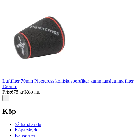
Luftfilter 70mm Pipercross koniskt sportfilter gummianslutning filter
150mm
Pris:
675 kr
,
Köp nu
.
↑
Köp
Så handlar du
Köparskydd
Kategorier