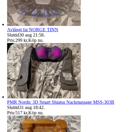
Avlångt fat NORGE TINN
Sluttid
30 aug 21:58
.
Pris:
299 kr
,
Köp nu
.
PMR Nordic 3D Smart Shiatsu Nackmassage MSS-303B
Sluttid
31 aug 18:42
.
Pris:
517 kr
,
Köp nu
.