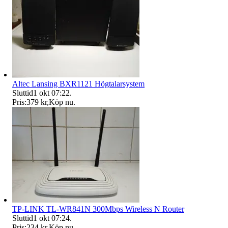
Altec Lansing BXR1121 Högtalarsystem
Sluttid
1 okt 07:22
.
Pris:
379 kr
,
Köp nu
.
TP-LINK TL-WR841N 300Mbps Wireless N Router
Sluttid
1 okt 07:24
.
Pris:
234 kr
,
Köp nu
.