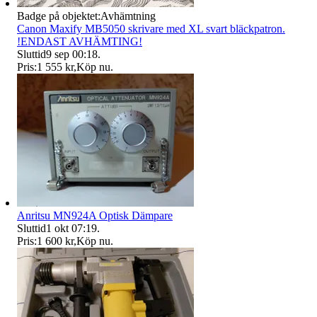
Badge på objektet:
Avhämtning
Canon Maxify MB5050 skrivare med XL svart bläckpatron.
!ENDAST AVHÄMTING!
Sluttid
9 sep 00:18
.
Pris:
1 555 kr
,
Köp nu
.
Anritsu MN924A Optisk Dämpare
Sluttid
1 okt 07:19
.
Pris:
1 600 kr
,
Köp nu
.