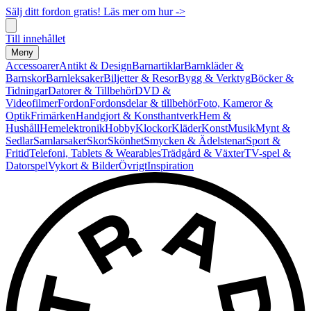
Sälj ditt fordon gratis! Läs mer om hur ->
Till innehållet
Meny
Accessoarer
Antikt & Design
Barnartiklar
Barnkläder &
Barnskor
Barnleksaker
Biljetter & Resor
Bygg & Verktyg
Böcker &
Tidningar
Datorer & Tillbehör
DVD &
Videofilmer
Fordon
Fordonsdelar & tillbehör
Foto, Kameror &
Optik
Frimärken
Handgjort & Konsthantverk
Hem &
Hushåll
Hemelektronik
Hobby
Klockor
Kläder
Konst
Musik
Mynt &
Sedlar
Samlarsaker
Skor
Skönhet
Smycken & Ädelstenar
Sport &
Fritid
Telefoni, Tablets & Wearables
Trädgård & Växter
TV-spel &
Datorspel
Vykort & Bilder
Övrigt
Inspiration