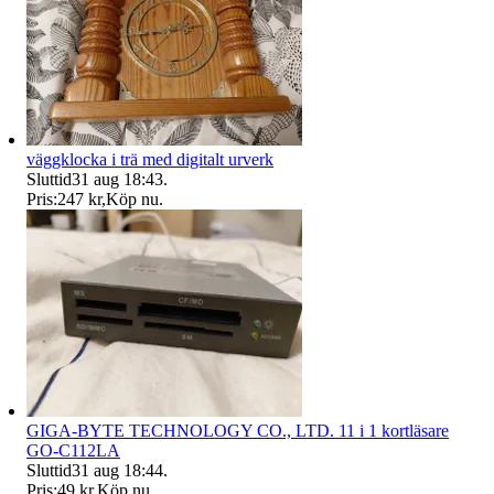
väggklocka i trä med digitalt urverk
Sluttid
31 aug 18:43
.
Pris:
247 kr
,
Köp nu
.
GIGA-BYTE TECHNOLOGY CO., LTD. 11 i 1 kortläsare
GO-C112LA
Sluttid
31 aug 18:44
.
Pris:
49 kr
,
Köp nu
.