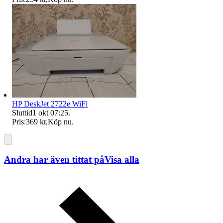
HP DeskJet 2722e WiFi
Sluttid
1 okt 07:25
.
Pris:
369 kr
,
Köp nu
.
Andra har även tittat på
Visa alla