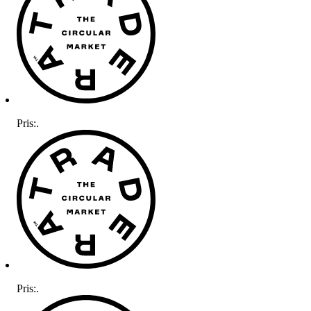
Pris:
.
Pris:
.