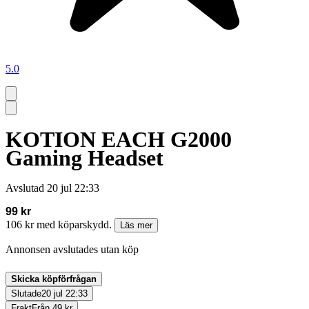
5.0
KOTION EACH G2000
Gaming Headset
Avslutad
20 jul 22:33
99 kr
106 kr med köparskydd.
Läs mer
Annonsen avslutades utan köp
Skicka köpförfrågan
Slutade
20 jul 22:33
Frakt
Från 49 kr