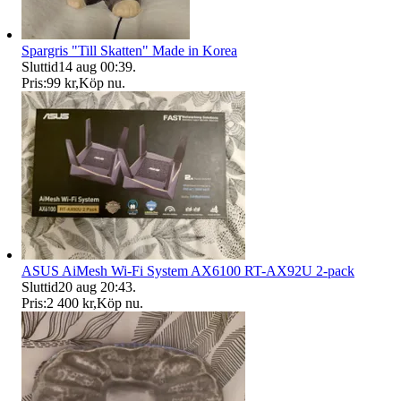
Spargris "Till Skatten" Made in Korea
Sluttid
14 aug 00:39
.
Pris:
99 kr
,
Köp nu
.
ASUS AiMesh Wi-Fi System AX6100 RT-AX92U 2-pack
Sluttid
20 aug 20:43
.
Pris:
2 400 kr
,
Köp nu
.