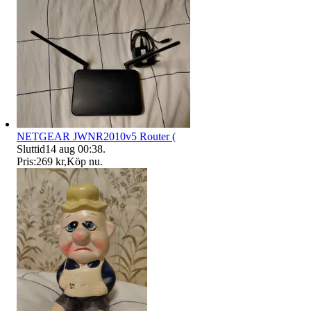
NETGEAR JWNR2010v5 Router (
Sluttid
14 aug 00:38
.
Pris:
269 kr
,
Köp nu
.