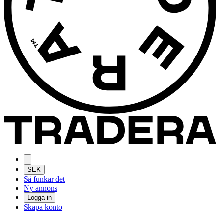
SEK
Så funkar det
Ny annons
Logga in
Skapa konto