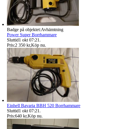
Badge på objektet:
Avhämtning
Power Super Borrhammare
Sluttid
1 okt 07:21
.
Pris:
2 350 kr
,
Köp nu
.
Einhell Bavaria BBH 520 Borrhammare
Sluttid
1 okt 07:21
.
Pris:
640 kr
,
Köp nu
.