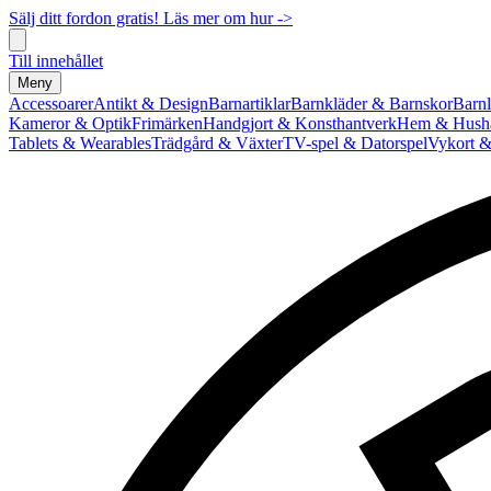
Sälj ditt fordon gratis! Läs mer om hur ->
Till innehållet
Meny
Accessoarer
Antikt & Design
Barnartiklar
Barnkläder & Barnskor
Barnl
Kameror & Optik
Frimärken
Handgjort & Konsthantverk
Hem & Hushå
Tablets & Wearables
Trädgård & Växter
TV-spel & Datorspel
Vykort &