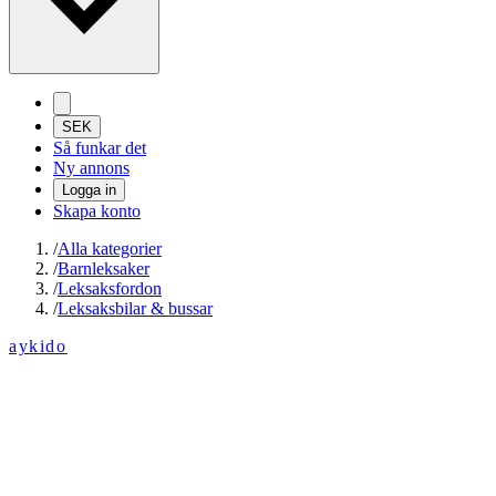
SEK
Så funkar det
Ny annons
Logga in
Skapa konto
/
Alla kategorier
/
Barnleksaker
/
Leksaksfordon
/
Leksaksbilar & bussar
aykido