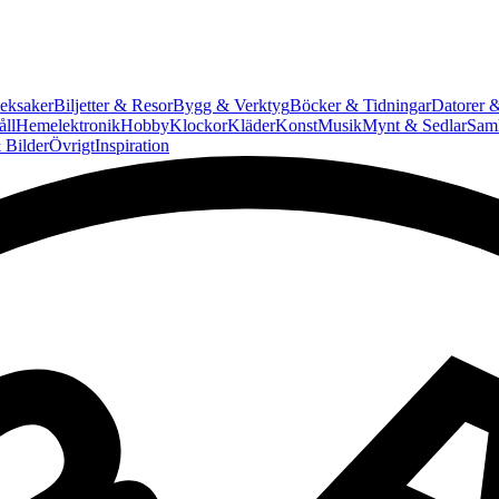
eksaker
Biljetter & Resor
Bygg & Verktyg
Böcker & Tidningar
Datorer &
ll
Hemelektronik
Hobby
Klockor
Kläder
Konst
Musik
Mynt & Sedlar
Saml
 Bilder
Övrigt
Inspiration