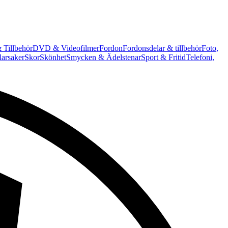
 Tillbehör
DVD & Videofilmer
Fordon
Fordonsdelar & tillbehör
Foto,
arsaker
Skor
Skönhet
Smycken & Ädelstenar
Sport & Fritid
Telefoni,