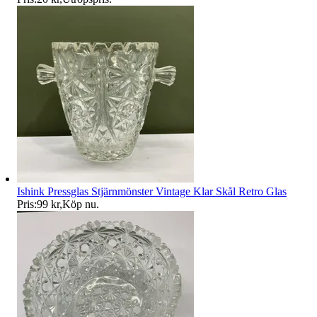
Ishink Pressglas Stjärnmönster Vintage Klar Skål Retro Glas
Pris:
99 kr
,
Köp nu
.