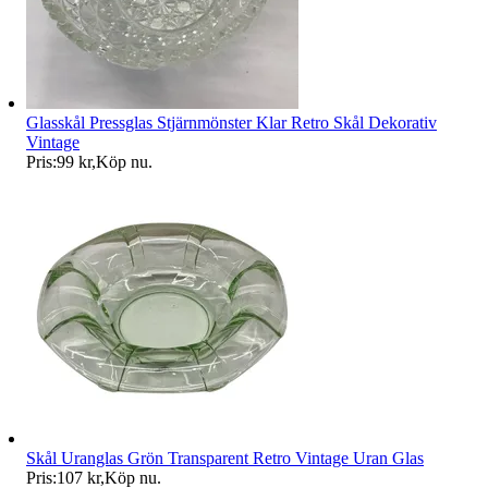
Glasskål Pressglas Stjärnmönster Klar Retro Skål Dekorativ
Vintage
Pris:
99 kr
,
Köp nu
.
Skål Uranglas Grön Transparent Retro Vintage Uran Glas
Pris:
107 kr
,
Köp nu
.