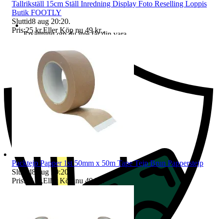
Tallrikställ 15cm Ställ Inredning Display Foto Reselling Loppis
Butik FOOTLY
Sluttid
8 aug 20:20
.
Pris:
25 kr
,
Eller Köp nu
49 kr
,
.
Ersättning om du inte får din vara
Packtejp Papper 1st 50mm x 50m Tape Tejp Brun Papperstejp
Sluttid
8 aug 20:20
.
Pris:
36 kr
,
Eller Köp nu
49 kr
,
.