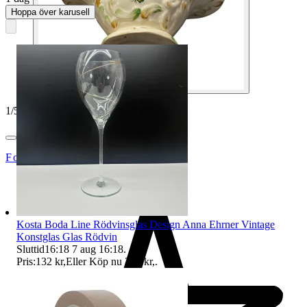
Hoppa över karusell
1
/
5
Footly
Kosta Boda Line Rödvinsglas Design Anna Ehrner Vintage
Konstglas Glas Rödvin
Sluttid
16:18
7 aug 16:18
.
Pris:
132 kr
,
Eller Köp nu
350 kr
,
.