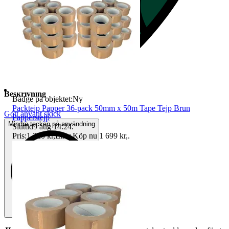
Beskrivning
Badge på objektet:
Ny
Packtejp Papper 36-pack 50mm x 50m Tape Tejp Brun
Gott använt skick
Papperstejp
Mindre tecken på användning
Sluttid
9 aug 14:24
.
Pris:
1 320 kr
,
Eller Köp nu
1 699 kr
,
.