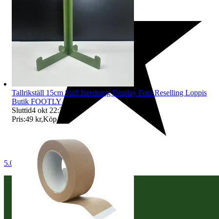
Tallrikställ 15cm Ställ Inredning Display Foto Reselling Loppis
Butik FOOTLY
Sluttid
4 okt 22:20
.
Pris:
49 kr
,
Köp nu
.
5.0