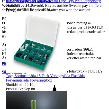
Packtejp Papper 1st 50mm x 50m Tape Tejp Brun Papperstejp
International Buyers are Welcome
Sluttid
9 aug 14:26
.
We send all over the world. Buyers outside Sweden pay a different
Pris:
36 kr
,
Eller Köp nu
49 kr
,
.
shipping, this will be calculated after you won the auction.
FOOTLY
FOOTLY säljer smidigt prylar åt privatpersoner, företag &
välgörenhetsorganisationer. Genom att handla av oss på FOOTLY
bidrar du till att återanvända eller använda redan producerade saker
istället för att förbruka jordens resurser.
Ångerrätt
14 dagars ångerrätt. Köparen står för fraktkostnaden (99kr).
Köparen får en retursedel via mail som inkluderar returfrakt.
Återbetalning med avdrag för returavgift sker efter att returen har
registrerats på vårt lager, inom 30 dagar.
Footly
Tillsammans kan vi minska vårt ekologiska fotavtryck - FOOTLY.
Taberg
,
Sverige
Tayg Sortimentlåda 15 Fack Verktygslåda Plastlåda
Förvaringslåda Förvaringsbox
Sluttid
4 okt 22:19
.
Pris:
149 kr
,
Köp nu
.