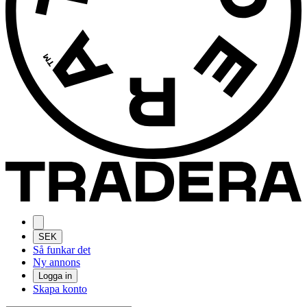
SEK
Så funkar det
Ny annons
Logga in
Skapa konto