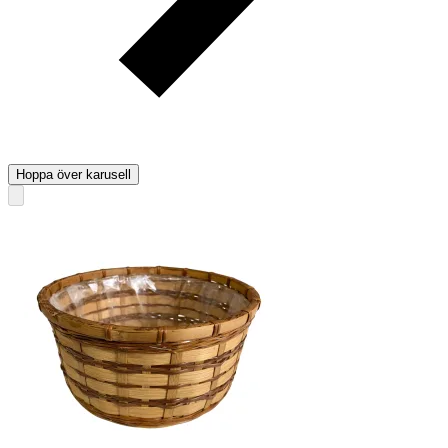
Hoppa över karusell