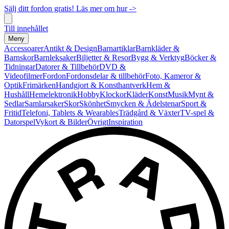
Sälj ditt fordon gratis! Läs mer om hur ->
Till innehållet
Meny
Accessoarer
Antikt & Design
Barnartiklar
Barnkläder &
Barnskor
Barnleksaker
Biljetter & Resor
Bygg & Verktyg
Böcker &
Tidningar
Datorer & Tillbehör
DVD &
Videofilmer
Fordon
Fordonsdelar & tillbehör
Foto, Kameror &
Optik
Frimärken
Handgjort & Konsthantverk
Hem &
Hushåll
Hemelektronik
Hobby
Klockor
Kläder
Konst
Musik
Mynt &
Sedlar
Samlarsaker
Skor
Skönhet
Smycken & Ädelstenar
Sport &
Fritid
Telefoni, Tablets & Wearables
Trädgård & Växter
TV-spel &
Datorspel
Vykort & Bilder
Övrigt
Inspiration