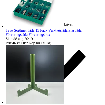
Ersättning om varan inte är som beskriven
Tayg Sortimentlåda 15 Fack Verktygslåda Plastlåda
Förvaringslåda Förvaringsbox
Sluttid
8 aug 20:19
.
Pris:
46 kr
,
Eller Köp nu
149 kr
,
.