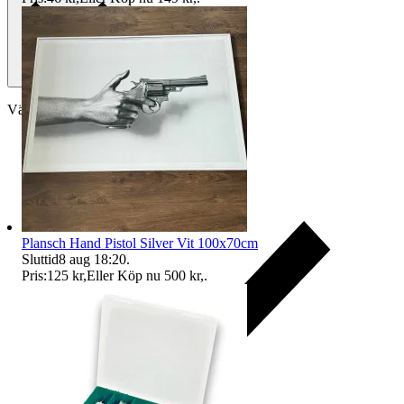
Välj till köparskydd
Plansch Hand Pistol Silver Vit 100x70cm
Sluttid
8 aug 18:20
.
Pris:
125 kr
,
Eller Köp nu
500 kr
,
.