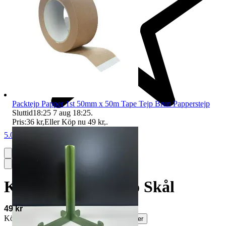
Packtejp Papper 1st 50mm x 50m Tape Tejp Brun Papperstejp
Sluttid
18:25
7 aug 18:25
.
Pris:
36 kr
,
Eller Köp nu
49 kr
,
.
5.0
Korg Vintage Retro Skål
49 kr
Köparskydd är valfritt hos företag.
Läs mer