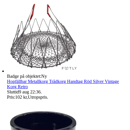
Badge på objektet:
Ny
Hopfällbar Metallkorg Trådkorg Handtag Röd Silver Vintage
Korg Retro
Sluttid
9 aug 22:36
.
Pris:
102 kr
,
Utropspris
.