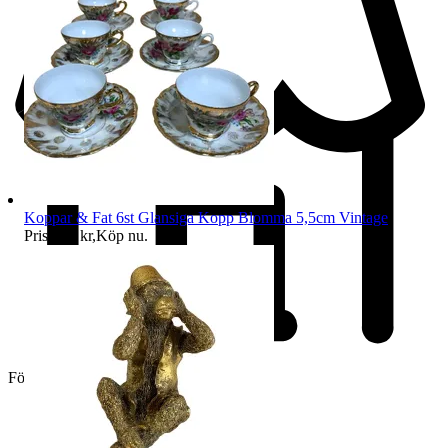
Koppar & Fat 6st Glansiga Kopp Blomma 5,5cm Vintage
Pris:
149 kr
,
Köp nu
.
Företag