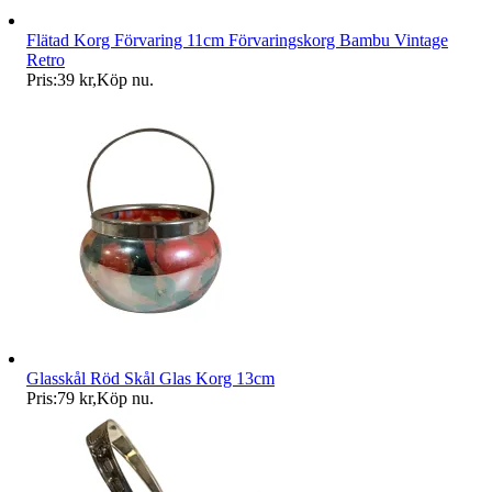
Flätad Korg Förvaring 11cm Förvaringskorg Bambu Vintage
Retro
Pris:
39 kr
,
Köp nu
.
Glasskål Röd Skål Glas Korg 13cm
Pris:
79 kr
,
Köp nu
.