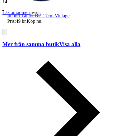
140 439 omdömen
Läs omdömen
Följ
Import Tallrik Blå 17cm Vintage
Pris:
49 kr
,
Köp nu
.
Mer från samma butik
Visa alla