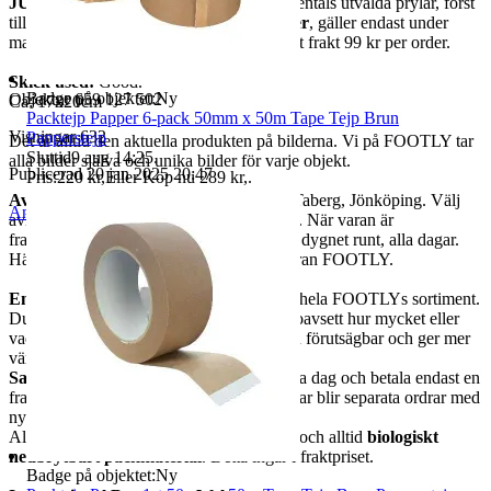
JUST NU Kampanj!
Utrop
49 kr
på tusentals utvalda prylar, först
till kvarn!
S
e FOOTLY's andra annonser
, gäller endast under
mars månad. Samfrakt samma dag och fast frakt 99 kr per order.
Skick used:
Good.
Badge på objektet:
Ny
Objektnr
659 127 502
Ca: 17x20cm
Packtejp Papper 6-pack 50mm x 50m Tape Tejp Brun
Visningar
632
Papperstejp
Det är alltid den aktuella produkten på bilderna. Vi på FOOTLY tar
Sluttid
9 aug 14:25
.
alla bilder själva och unika bilder för varje objekt.
Publicerad
20 jan 2025 20:47
Pris:
220 kr
,
Eller Köp nu
289 kr
,
.
Avhämtning
via FOOTLYs paketskåp i Taberg, Jönköping. Välj
Anmäl
Sälj liknande
avhämtning vid betalning, det kostar inget. När varan är
framplockad får du en kod och kan hämta dygnet runt, alla dagar.
Hämtas inom 14 dagar, annars tillfaller varan FOOTLY.
Enhetsfrakt från 99 kr
inom Sverige på hela FOOTLYs sortiment.
Du betalar en fast fraktkostnad per order, oavsett hur mycket eller
vad du beställer. Det gör frakten enkel och förutsägbar och ger mer
värde när du handlar flera saker.
Samfrakt 1 dag
, handla flera saker samma dag och betala endast en
fraktkostnad. Köp som sker över flera dagar blir separata ordrar med
ny frakt.
All frakt är
spårbar
för en trygg leverans och alltid
biologiskt
nedbrytbart packmaterial
. Detta ingår i fraktpriset.
Badge på objektet:
Ny