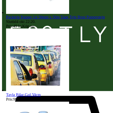
Packtejp Papper 1st 50mm x 50m Tape Tejp Brun Papperstejp
Sluttid
4 okt 22:20
.
Pris:
49 kr
,
Köp nu
.
Tavla Bilar Gul 50cm
Pris:
99 kr
,
Köp nu
.