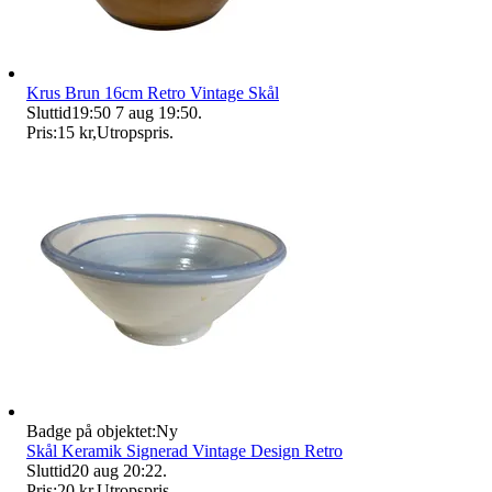
Krus Brun 16cm Retro Vintage Skål
Sluttid
19:50
7 aug 19:50
.
Pris:
15 kr
,
Utropspris
.
Badge på objektet:
Ny
Skål Keramik Signerad Vintage Design Retro
Sluttid
20 aug 20:22
.
Pris:
20 kr
,
Utropspris
.