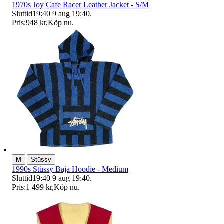
1970s Joy Cafe Racer Leather Jacket - S/M
Sluttid
19:40
9 aug 19:40
.
Pris:
948 kr
,
Köp nu
.
|
M
Stüssy
1990s Stüssy Baja Hoodie - Medium
Sluttid
19:40
9 aug 19:40
.
Pris:
1 499 kr
,
Köp nu
.