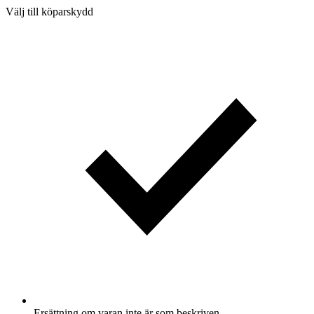
Välj till köparskydd
Ersättning om varan inte är som beskriven