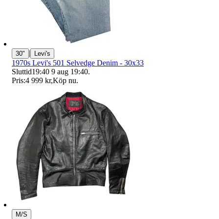
|
30"
Levi's
1970s Levi's 501 Selvedge Denim - 30x33
Sluttid
19:40
9 aug 19:40
.
Pris:
4 999 kr
,
Köp nu
.
M/S