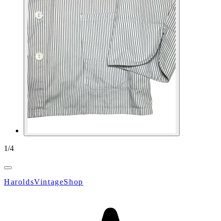
1
/
4
HaroldsVintageShop