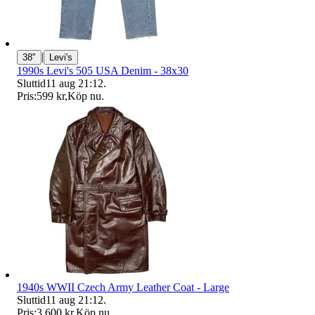
|
38"
Levi's
1990s Levi's 505 USA Denim - 38x30
Sluttid
11 aug 21:12
.
Pris:
599 kr
,
Köp nu
.
1940s WWII Czech Army Leather Coat - Large
Sluttid
11 aug 21:12
.
Pris:
3 600 kr
,
Köp nu
.