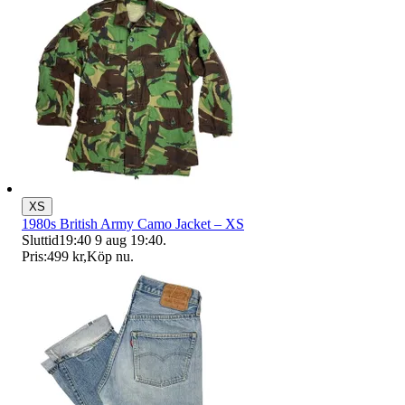
XS
1980s British Army Camo Jacket – XS
Sluttid
19:40
9 aug 19:40
.
Pris:
499 kr
,
Köp nu
.