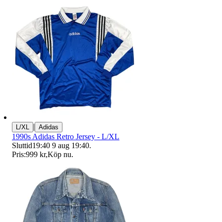
|
L/XL
Adidas
1990s Adidas Retro Jersey - L/XL
Sluttid
19:40
9 aug 19:40
.
Pris:
999 kr
,
Köp nu
.