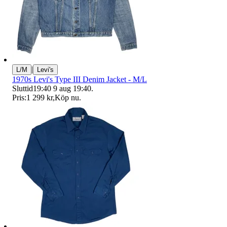
|
L/M
Levi's
1970s Levi's Type III Denim Jacket - M/L
Sluttid
19:40
9 aug 19:40
.
Pris:
1 299 kr
,
Köp nu
.