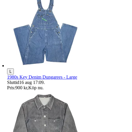
L
1980s Key Denim Dungarees - Large
Sluttid
16 aug 17:09
.
Pris:
900 kr
,
Köp nu
.