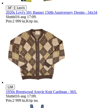
|
34"
Levi's
2020s Levi's 501 Banner 150th Anniversery Denim - 34x34
Sluttid
16 aug 17:09
.
Pris:
2 999 kr
,
Köp nu
.
L/M
1950s Brentwood Argyle Knit Cardigan - M/L
Sluttid
16 aug 17:09
.
Pris:
2 999 kr
,
Köp nu
.