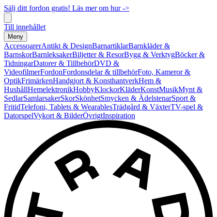
Sälj ditt fordon gratis! Läs mer om hur ->
Till innehållet
Meny
Accessoarer
Antikt & Design
Barnartiklar
Barnkläder &
Barnskor
Barnleksaker
Biljetter & Resor
Bygg & Verktyg
Böcker &
Tidningar
Datorer & Tillbehör
DVD &
Videofilmer
Fordon
Fordonsdelar & tillbehör
Foto, Kameror &
Optik
Frimärken
Handgjort & Konsthantverk
Hem &
Hushåll
Hemelektronik
Hobby
Klockor
Kläder
Konst
Musik
Mynt &
Sedlar
Samlarsaker
Skor
Skönhet
Smycken & Ädelstenar
Sport &
Fritid
Telefoni, Tablets & Wearables
Trädgård & Växter
TV-spel &
Datorspel
Vykort & Bilder
Övrigt
Inspiration