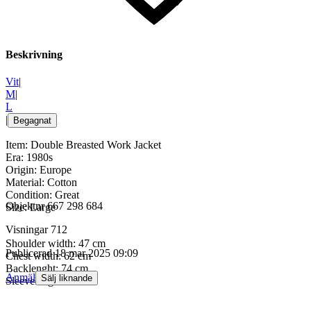
Beskrivning
Vit
|
M
|
L
|
Begagnat
Item: Double Breasted Work Jacket
Era: 1980s
Origin: Europe
Material: Cotton
Condition: Great
Objektnr
667 298 684
Size: Large
Visningar
712
Shoulder width: 47 cm
Publicerad
18 mar 2025 09:09
Chest width: 62 cm
Backlenght: 74 cm
Anmäl
Sälj liknande
Sleevelenght: 64 cm