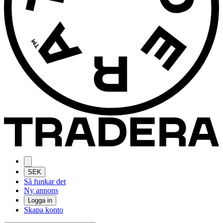
SEK
Så funkar det
Ny annons
Logga in
Skapa konto