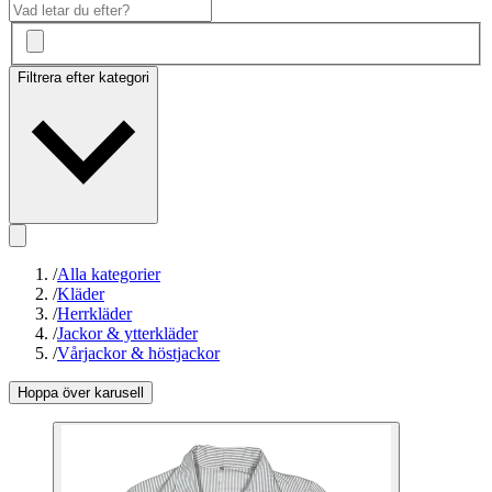
Filtrera efter kategori
/
Alla kategorier
/
Kläder
/
Herrkläder
/
Jackor & ytterkläder
/
Vårjackor & höstjackor
Hoppa över karusell