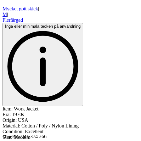
Mycket gott skick
|
M
|
Flerfärgad
Inga eller minimala tecken på användning
Item: Work Jacket
Era: 1970s
Origin: USA
Material: Cotton / Poly / Nylon Lining
Condition: Excellent
Objektnr
741 374 266
Size: Medium