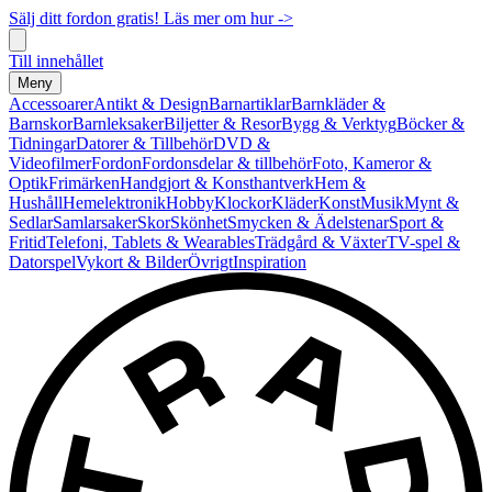
Sälj ditt fordon gratis! Läs mer om hur ->
Till innehållet
Meny
Accessoarer
Antikt & Design
Barnartiklar
Barnkläder &
Barnskor
Barnleksaker
Biljetter & Resor
Bygg & Verktyg
Böcker &
Tidningar
Datorer & Tillbehör
DVD &
Videofilmer
Fordon
Fordonsdelar & tillbehör
Foto, Kameror &
Optik
Frimärken
Handgjort & Konsthantverk
Hem &
Hushåll
Hemelektronik
Hobby
Klockor
Kläder
Konst
Musik
Mynt &
Sedlar
Samlarsaker
Skor
Skönhet
Smycken & Ädelstenar
Sport &
Fritid
Telefoni, Tablets & Wearables
Trädgård & Växter
TV-spel &
Datorspel
Vykort & Bilder
Övrigt
Inspiration