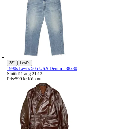
|
38"
Levi's
1990s Levi's 505 USA Denim - 38x30
Sluttid
11 aug 21:12
.
Pris:
599 kr
,
Köp nu
.