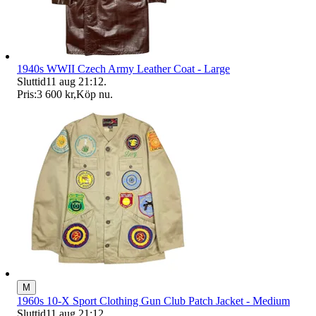
1940s WWII Czech Army Leather Coat - Large
Sluttid
11 aug 21:12
.
Pris:
3 600 kr
,
Köp nu
.
M
1960s 10-X Sport Clothing Gun Club Patch Jacket - Medium
Sluttid
11 aug 21:12
.