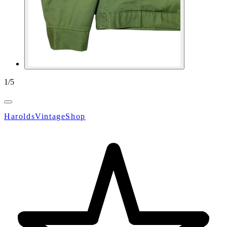
1
/
5
HaroldsVintageShop