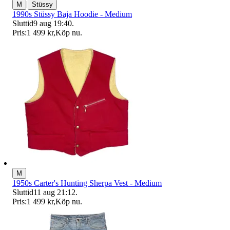
|
M
Stüssy
1990s Stüssy Baja Hoodie - Medium
Sluttid
9 aug 19:40
.
Pris:
1 499 kr
,
Köp nu
.
M
1950s Carter's Hunting Sherpa Vest - Medium
Sluttid
11 aug 21:12
.
Pris:
1 499 kr
,
Köp nu
.