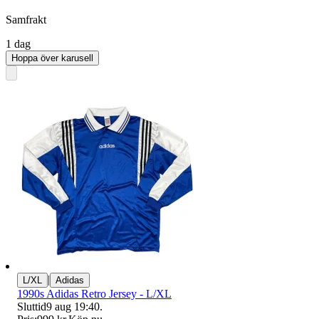
Samfrakt
1 dag
Hoppa över karusell
|
L/XL
Adidas
1990s Adidas Retro Jersey - L/XL
Sluttid
9 aug 19:40
.