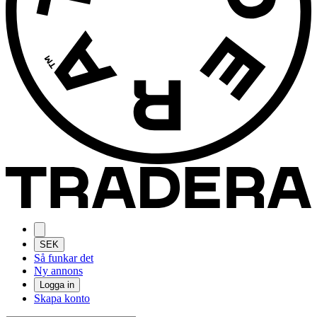
SEK
Så funkar det
Ny annons
Logga in
Skapa konto