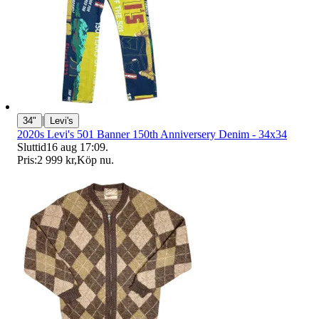
|
34"
Levi's
2020s Levi's 501 Banner 150th Anniversery Denim - 34x34
Sluttid
16 aug 17:09
.
Pris:
2 999 kr
,
Köp nu
.