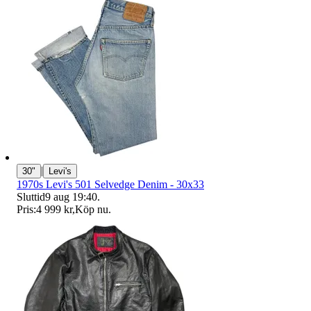
|
30"
Levi's
1970s Levi's 501 Selvedge Denim - 30x33
Sluttid
9 aug 19:40
.
Pris:
4 999 kr
,
Köp nu
.