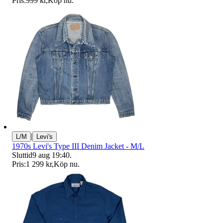
Pris:
999 kr
,
Köp nu
.
|
L/M
Levi's
1970s Levi's Type III Denim Jacket - M/L
Sluttid
9 aug 19:40
.
Pris:
1 299 kr
,
Köp nu
.