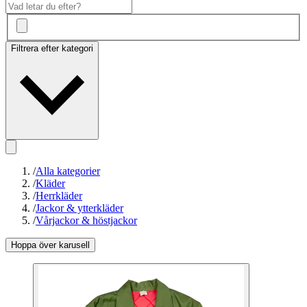
Filtrera efter kategori
/
Alla kategorier
/
Kläder
/
Herrkläder
/
Jackor & ytterkläder
/
Vårjackor & höstjackor
Hoppa över karusell