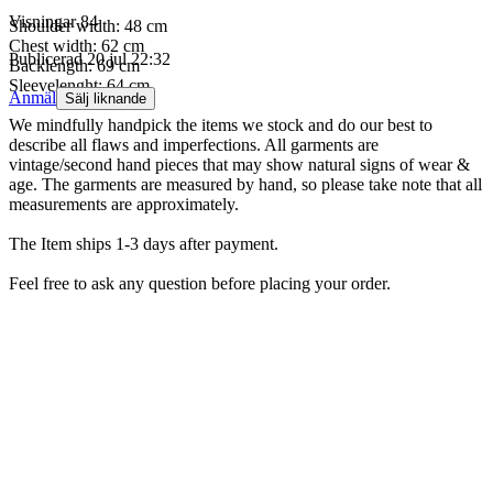
Visningar
84
Shoulder width: 48 cm
Chest width: 62 cm
Publicerad
20 jul 22:32
Backlength: 69 cm
Sleevelenght: 64 cm
Anmäl
Sälj liknande
We mindfully handpick the items we stock and do our best to
describe all flaws and imperfections. All garments are
vintage/second hand pieces that may show natural signs of wear &
age. The garments are measured by hand, so please take note that all
measurements are approximately.
The Item ships 1-3 days after payment.
Feel free to ask any question before placing your order.