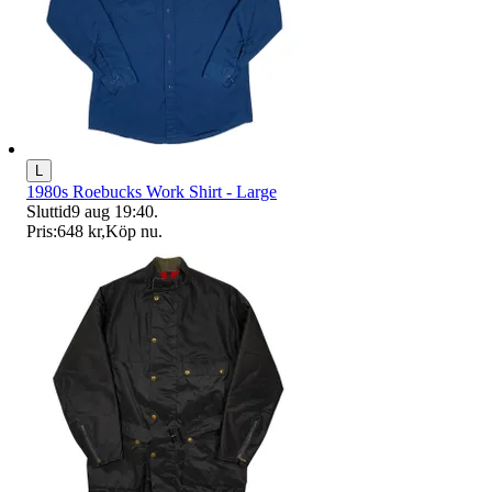
L
1980s Roebucks Work Shirt - Large
Sluttid
9 aug 19:40
.
Pris:
648 kr
,
Köp nu
.