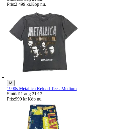
Pris:
2 499 kr
,
Köp nu
.
M
1990s Metallica Reload Tee - Medium
Sluttid
11 aug 21:12
.
Pris:
999 kr
,
Köp nu
.