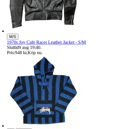
M/S
1970s Joy Cafe Racer Leather Jacket - S/M
Sluttid
9 aug 19:40
.
Pris:
948 kr
,
Köp nu
.