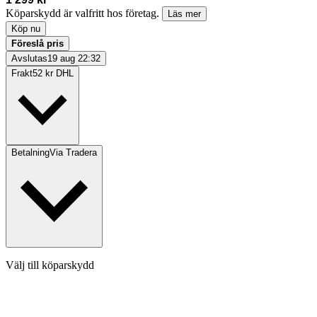
Köparskydd är valfritt hos företag.
Läs mer
Köp nu
Föreslå pris
Avslutas
19 aug 22:32
Frakt
52 kr DHL
Betalning
Via Tradera
Välj till köparskydd