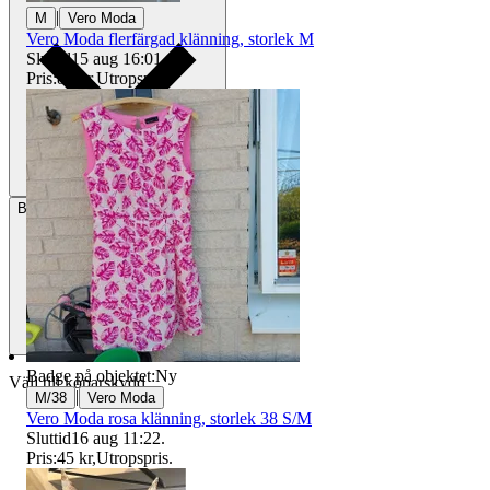
|
M
Vero Moda
Vero Moda flerfärgad klänning, storlek M
Sluttid
15 aug 16:01
.
Pris:
80 kr
,
Utropspris
.
Betalning
Via Tradera
Badge på objektet:
Ny
Välj till köparskydd
|
M/38
Vero Moda
Vero Moda rosa klänning, storlek 38 S/M
Sluttid
16 aug 11:22
.
Pris:
45 kr
,
Utropspris
.