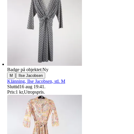
Badge på objektet:
Ny
|
M
Ilse Jacobsen
Klänning, Ilse Jacobsen, stl. M
Sluttid
16 aug 19:41
.
Pris:
1 kr
,
Utropspris
.