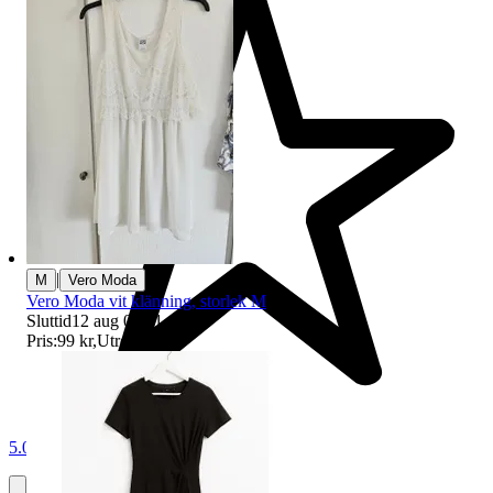
|
M
Vero Moda
Vero Moda vit klänning, storlek M
Sluttid
12 aug 09:21
.
Pris:
99 kr
,
Utropspris
.
5.0