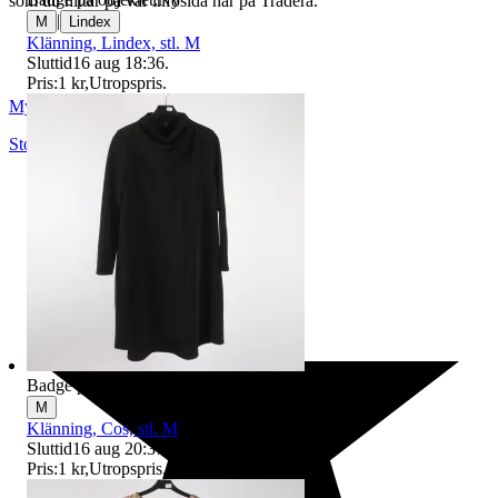
som du hittar på vår infosida här på Tradera.
|
M
Lindex
Klänning, Lindex, stl. M
Sluttid
16 aug 18:36
.
Pris:
1 kr
,
Utropspris
.
Myrorna
Stockholm
,
Sverige
Badge på objektet:
Ny
M
Klänning, Cos, stl. M
Sluttid
16 aug 20:37
.
Pris:
1 kr
,
Utropspris
.