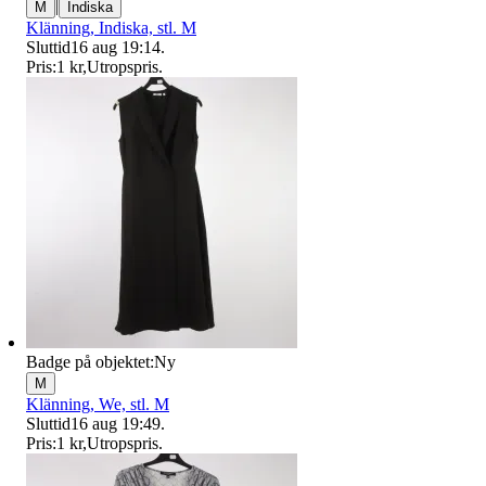
|
M
Indiska
Klänning, Indiska, stl. M
Sluttid
16 aug 19:14
.
Pris:
1 kr
,
Utropspris
.
Badge på objektet:
Ny
M
Klänning, We, stl. M
Sluttid
16 aug 19:49
.
Pris:
1 kr
,
Utropspris
.