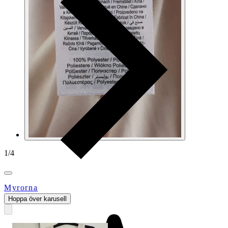
1
/
4
Myrorna
Hoppa över karusell