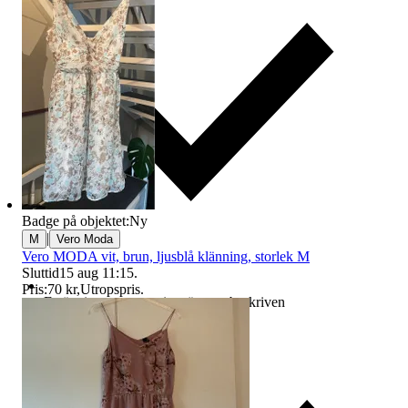
Badge på objektet:
Ny
|
M
Vero Moda
Vero MODA vit, brun, ljusblå klänning, storlek M
Sluttid
15 aug 11:15
.
Pris:
70 kr
,
Utropspris
.
Ersättning om varan inte är som beskriven