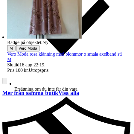
Badge på objektet:
Ny
|
M
Vero Moda
Vero Moda rosa klänning med blommor o smala axelband stl
M
Sluttid
16 aug 22:19
.
Pris:
100 kr
,
Utropspris
.
Ersättning om du inte får din vara
Mer från samma butik
Visa alla