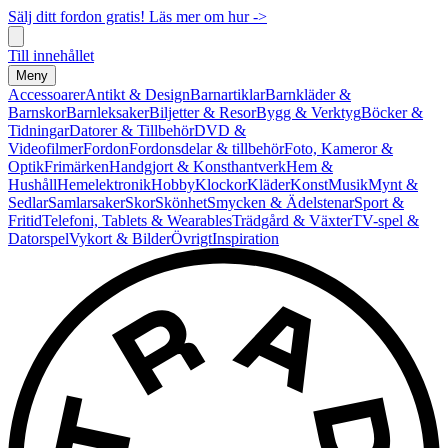
Sälj ditt fordon gratis! Läs mer om hur ->
Till innehållet
Meny
Accessoarer
Antikt & Design
Barnartiklar
Barnkläder &
Barnskor
Barnleksaker
Biljetter & Resor
Bygg & Verktyg
Böcker &
Tidningar
Datorer & Tillbehör
DVD &
Videofilmer
Fordon
Fordonsdelar & tillbehör
Foto, Kameror &
Optik
Frimärken
Handgjort & Konsthantverk
Hem &
Hushåll
Hemelektronik
Hobby
Klockor
Kläder
Konst
Musik
Mynt &
Sedlar
Samlarsaker
Skor
Skönhet
Smycken & Ädelstenar
Sport &
Fritid
Telefoni, Tablets & Wearables
Trädgård & Växter
TV-spel &
Datorspel
Vykort & Bilder
Övrigt
Inspiration