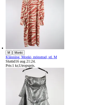
|
M
Monki
Klänning, Monki, mönstrad, stl. M
Sluttid
16 aug 21:24
.
Pris:
1 kr
,
Utropspris
.