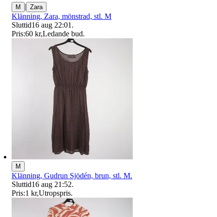
|
M
Zara
Klänning, Zara, mönstrad, stl. M
Sluttid
16 aug 22:01
.
Pris:
60 kr
,
Ledande bud
.
M
Klänning, Gudrun Sjödén, brun, stl. M.
Sluttid
16 aug 21:52
.
Pris:
1 kr
,
Utropspris
.