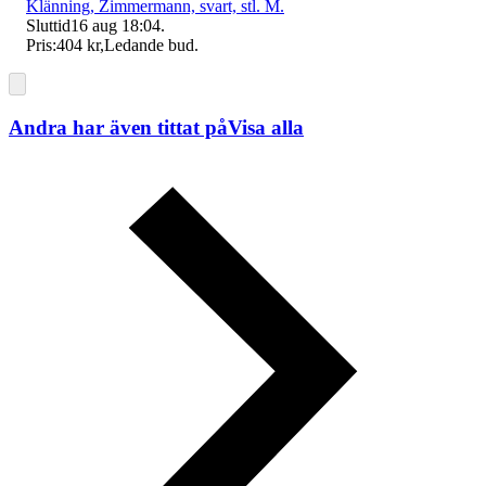
Klänning, Zimmermann, svart, stl. M.
Sluttid
16 aug 18:04
.
Pris:
404 kr
,
Ledande bud
.
Andra har även tittat på
Visa alla