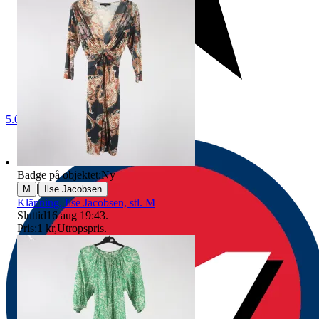
5.0
Badge på objektet:
Ny
|
M
Ilse Jacobsen
Klänning, Ilse Jacobsen, stl. M
Sluttid
16 aug 19:43
.
Pris:
1 kr
,
Utropspris
.