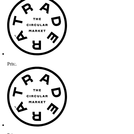
Pris:
.