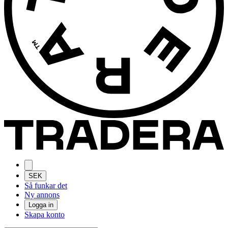
SEK
Så funkar det
Ny annons
Logga in
Skapa konto