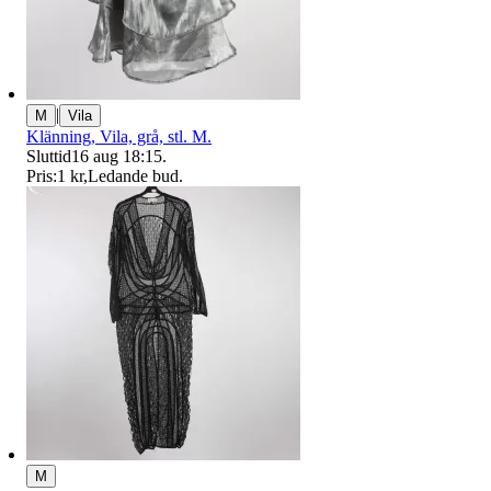
|
M
Vila
Klänning, Vila, grå, stl. M.
Sluttid
16 aug 18:15
.
Pris:
1 kr
,
Ledande bud
.
M