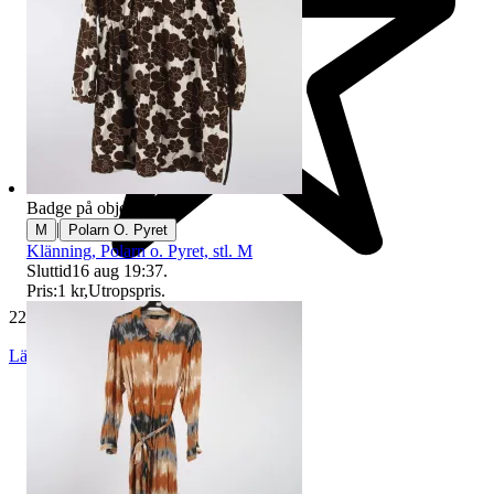
Badge på objektet:
Ny
|
M
Polarn O. Pyret
Klänning, Polarn o. Pyret, stl. M
Sluttid
16 aug 19:37
.
Pris:
1 kr
,
Utropspris
.
229 772 omdömen
Läs omdömen
Följ