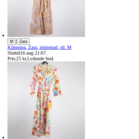
|
M
Zara
Klänning, Zara, mönstrad, stl. M
Sluttid
16 aug 21:07
.
Pris:
25 kr
,
Ledande bud
.