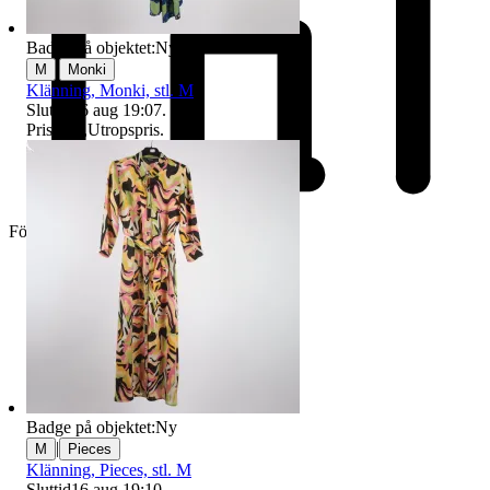
Badge på objektet:
Ny
|
M
Monki
Klänning, Monki, stl. M
Sluttid
16 aug 19:07
.
Pris:
1 kr
,
Utropspris
.
Företag
Badge på objektet:
Ny
|
M
Pieces
Klänning, Pieces, stl. M
Sluttid
16 aug 19:10
.