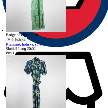
Badge på objektet:
Ny
|
M
Indiska
Klänning, Indiska, stl. M
Sluttid
16 aug 20:02
.
Pris:
1 kr
,
Utropspris
.