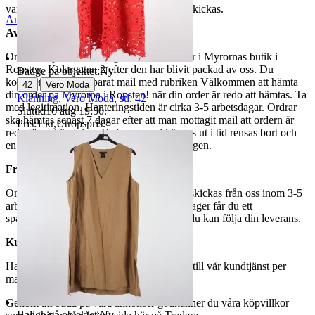
varor märkta endast avhämtning inte kan skickas.
Anmäl
Sälj liknande
Avhämtning
Om du väljer avhämtning hämtas din order i Myrornas butik i
Ropsten, Kolargatan 2 efter den har blivit packad av oss. Du
Badge på objektet:
Ny
kommer att få ett separat mail med rubriken Välkommen att hämta
|
42
Vero Moda
din order på Myrorna i Ropsten! när din order är redo att hämtas. Ta
Klänning, Vero Moda, stl. 42
med legitimation. Hanteringstiden är cirka 3-5 arbetsdagar. Ordrar
Sluttid
16 aug 19:50
.
ska hämtas senast 7 dagar efter att man mottagit mail att ordern är
Pris:
1 kr
,
Utropspris
.
redo för avhämtning. Ordrar som ej hämtas ut i tid rensas bort och
en avgift på 84 kr dras av från återbetalningen.
Frakt
Om du har valt frakt kommer din vara att skickas från oss inom 3-5
arbetsdagar. När din vara har lämnat vårt lager får du ett
spårningsnummer av DSV inom kort där du kan följa din leverans.
Kundservice
Har du frågor eller funderingar hör av dig till vår kundtjänst per
mail:
webbshop@myrorna.se
.
Genom att buda på våra annonser godkänner du våra köpvillkor
Badge på objektet:
Ny