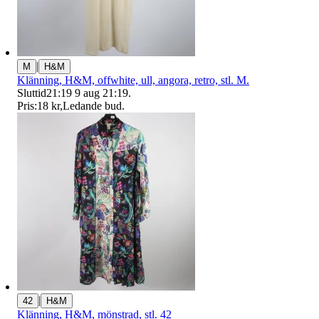
|
M
H&M
Klänning, H&M, offwhite, ull, angora, retro, stl. M.
Sluttid
21:19
9 aug 21:19
.
Pris:
18 kr
,
Ledande bud
.
|
42
H&M
Klänning, H&M, mönstrad, stl. 42