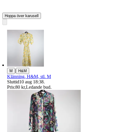
Hoppa över karusell
|
M
H&M
Klänning, H&M, stl. M
Sluttid
10 aug 18:38
.
Pris:
80 kr
,
Ledande bud
.