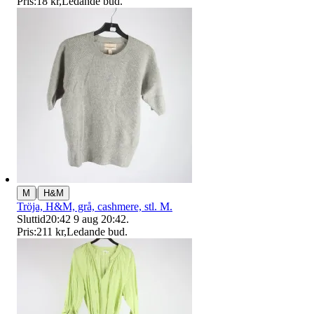
Pris:
18 kr
,
Ledande bud
.
|
M
H&M
Tröja, H&M, grå, cashmere, stl. M.
Sluttid
20:42
9 aug 20:42
.
Pris:
211 kr
,
Ledande bud
.