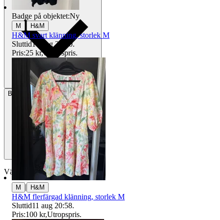
Badge på objektet:
Ny
|
M
H&M
H&M svart klänning, storlek M
Sluttid
14 aug 20:20
.
Pris:
25 kr
,
Utropspris
.
Betalning
Via Tradera
Välj till köparskydd
|
M
H&M
H&M flerfärgad klänning, storlek M
Sluttid
11 aug 20:58
.
Pris:
100 kr
,
Utropspris
.