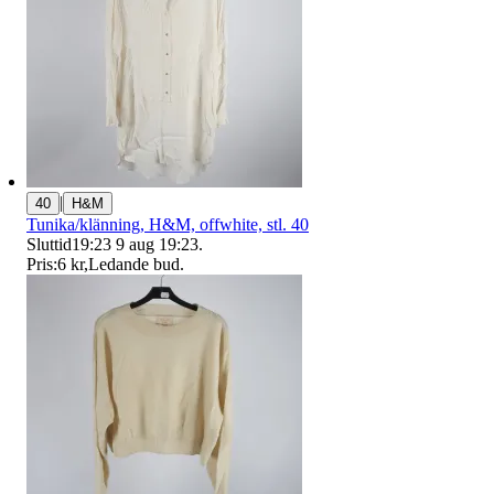
|
40
H&M
Tunika/klänning, H&M, offwhite, stl. 40
Sluttid
19:23
9 aug 19:23
.
Pris:
6 kr
,
Ledande bud
.