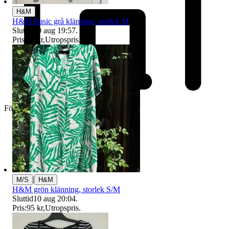
H&M
H&M Basic grå klänning, storlek M
Sluttid
10 aug 19:57
.
Pris:
30 kr
,
Utropspris
.
Företag
|
M/S
H&M
H&M grön klänning, storlek S/M
Sluttid
10 aug 20:04
.
Pris:
95 kr
,
Utropspris
.