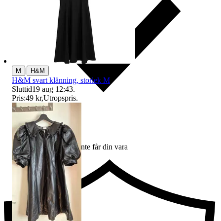
|
M
H&M
H&M svart klänning, storlek M
Sluttid
19 aug 12:43
.
Pris:
49 kr
,
Utropspris
.
Ersättning om du inte får din vara