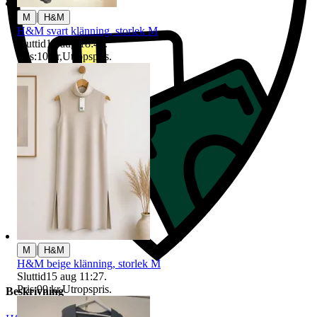
|
M
H&M
H&M svart klänning, storlek M
Sluttid
17 aug 18:47
.
Pris:
10 kr
,
Utropspris
.
|
M
H&M
H&M beige klänning, storlek M
Sluttid
15 aug 11:27
.
Pris:
99 kr
,
Utropspris
.
Beskrivning