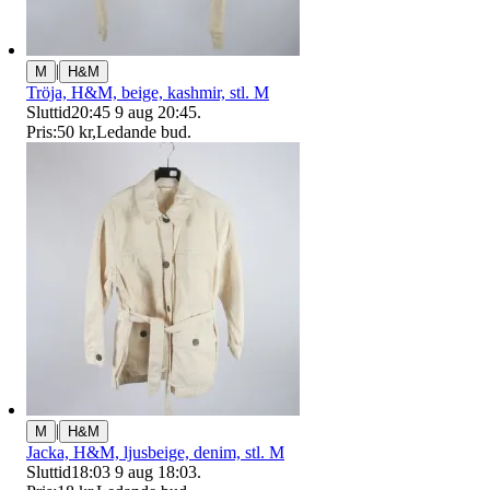
|
M
H&M
Tröja, H&M, beige, kashmir, stl. M
Sluttid
20:45
9 aug 20:45
.
Pris:
50 kr
,
Ledande bud
.
|
M
H&M
Jacka, H&M, ljusbeige, denim, stl. M
Sluttid
18:03
9 aug 18:03
.