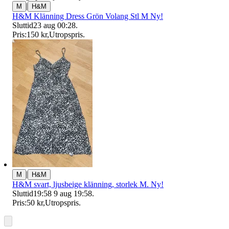
|
M
H&M
H&M Klänning Dress Grön Volang Stl M Ny!
Sluttid
23 aug 00:28
.
Pris:
150 kr
,
Utropspris
.
|
M
H&M
H&M svart, ljusbeige klänning, storlek M. Ny!
Sluttid
19:58
9 aug 19:58
.
Pris:
50 kr
,
Utropspris
.