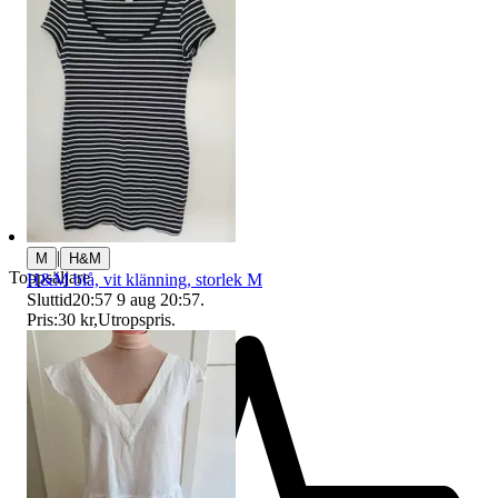
|
M
H&M
Toppsäljare
H&M blå, vit klänning, storlek M
Sluttid
20:57
9 aug 20:57
.
Pris:
30 kr
,
Utropspris
.