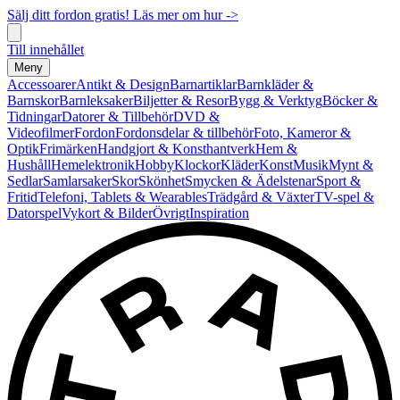
Sälj ditt fordon gratis! Läs mer om hur ->
Till innehållet
Meny
Accessoarer
Antikt & Design
Barnartiklar
Barnkläder &
Barnskor
Barnleksaker
Biljetter & Resor
Bygg & Verktyg
Böcker &
Tidningar
Datorer & Tillbehör
DVD &
Videofilmer
Fordon
Fordonsdelar & tillbehör
Foto, Kameror &
Optik
Frimärken
Handgjort & Konsthantverk
Hem &
Hushåll
Hemelektronik
Hobby
Klockor
Kläder
Konst
Musik
Mynt &
Sedlar
Samlarsaker
Skor
Skönhet
Smycken & Ädelstenar
Sport &
Fritid
Telefoni, Tablets & Wearables
Trädgård & Växter
TV-spel &
Datorspel
Vykort & Bilder
Övrigt
Inspiration