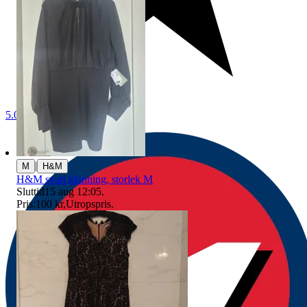
5.0
|
M
H&M
H&M svart klänning, storlek M
Sluttid
15 aug 12:05
.
Pris:
100 kr
,
Utropspris
.