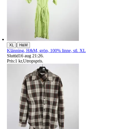
|
XL
H&M
Klänning, H&M, grön, 100% linne, stl. XL
Sluttid
16 aug 21:26
.
Pris:
1 kr
,
Utropspris
.