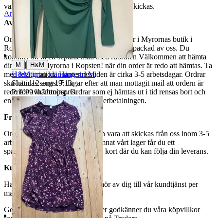
varor märkta endast avhämtning inte kan skickas.
Anmäl
Sälj liknande
Avhämtning
Om du väljer avhämtning hämtas din order i Myrornas butik i
Ropsten, Kolargatan 2 efter den har blivit packad av oss. Du
kommer att få ett separat mail med rubriken Välkommen att hämta
|
M
H&M
din order på Myrorna i Ropsten! när din order är redo att hämtas. Ta
H&M grön klänning strl M
med legitimation. Hanteringstiden är cirka 3-5 arbetsdagar. Ordrar
Sluttid
12 aug 19:13
.
ska hämtas senast 7 dagar efter att man mottagit mail att ordern är
Pris:
99 kr
,
Utropspris
.
redo för avhämtning. Ordrar som ej hämtas ut i tid rensas bort och
en avgift på 84 kr dras av från återbetalningen.
Frakt
Om du har valt frakt kommer din vara att skickas från oss inom 3-5
arbetsdagar. När din vara har lämnat vårt lager får du ett
spårningsnummer av DSV inom kort där du kan följa din leverans.
Kundservice
Har du frågor eller funderingar hör av dig till vår kundtjänst per
mail:
webbshop@myrorna.se
.
Genom att buda på våra annonser godkänner du våra köpvillkor