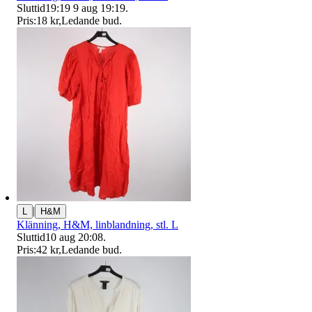
Sluttid
19:19
9 aug 19:19
.
Pris:
18 kr
,
Ledande bud
.
|
L
H&M
Klänning, H&M, linblandning, stl. L
Sluttid
10 aug 20:08
.
Pris:
42 kr
,
Ledande bud
.