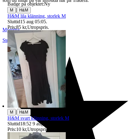
som du hittar på vår infosida här på Tradera.
Badge på objektet:
Ny
|
M
H&M
H&M lila klänning, storlek M
Sluttid
15 aug 05:05
.
Pris:
85 kr
,
Utropspris
.
Myrorna
Stockholm
,
Sverige
|
M
H&M
H&M svart klänning, storlek M
Sluttid
18:52
9 aug 18:52
.
Pris:
10 kr
,
Utropspris
.