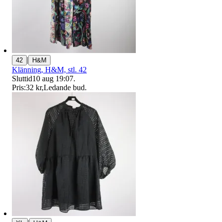
|
42
H&M
Klänning, H&M, stl. 42
Sluttid
10 aug 19:07
.
Pris:
32 kr
,
Ledande bud
.