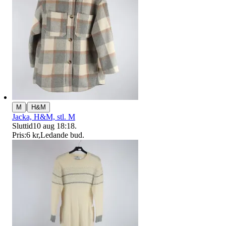
|
M
H&M
Jacka, H&M, stl. M
Sluttid
10 aug 18:18
.
Pris:
6 kr
,
Ledande bud
.