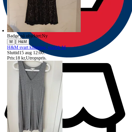
Badge på objektet:
Ny
|
M
H&M
H&M svart klänning, storlek M
Sluttid
15 aug 12:00
.
Pris:
18 kr
,
Utropspris
.