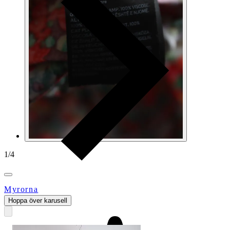
1
/
4
Myrorna
Hoppa över karusell