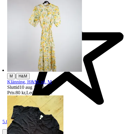
|
M
H&M
Klänning, H&M, stl. M
Sluttid
10 aug 18:38
.
Pris:
80 kr
,
Ledande bud
.
5.0