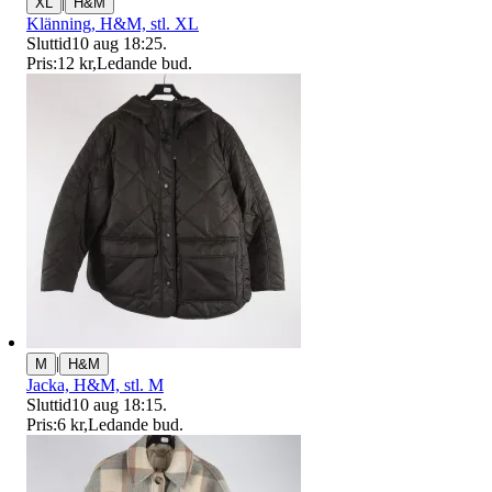
|
XL
H&M
Klänning, H&M, stl. XL
Sluttid
10 aug 18:25
.
Pris:
12 kr
,
Ledande bud
.
|
M
H&M
Jacka, H&M, stl. M
Sluttid
10 aug 18:15
.
Pris:
6 kr
,
Ledande bud
.