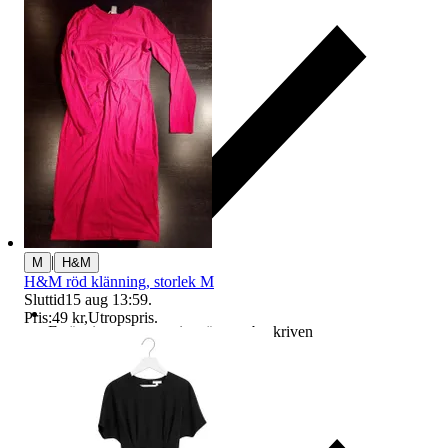
|
M
H&M
H&M röd klänning, storlek M
Sluttid
15 aug 13:59
.
Pris:
49 kr
,
Utropspris
.
Ersättning om varan inte är som beskriven