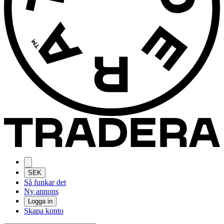
SEK
Så funkar det
Ny annons
Logga in
Skapa konto