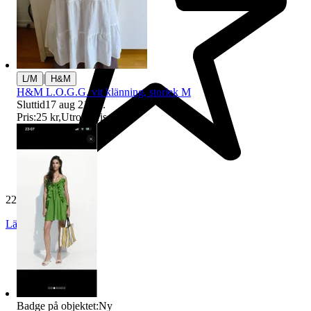
|
L/M
H&M
H&M L.O.G.G. vit klänning, storlek M
Sluttid
17 aug 21:48
.
Pris:
25 kr
,
Utropspris
.
229 627 omdömen
Läs omdömen
Följ
Badge på objektet:
Ny